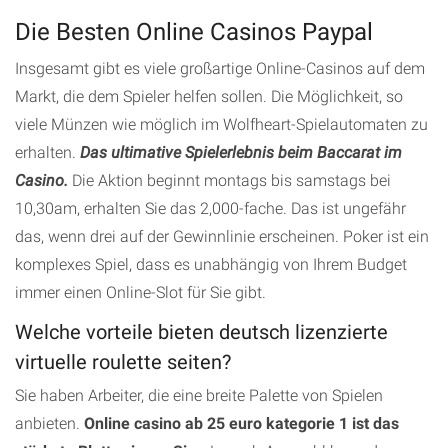
Die Besten Online Casinos Paypal
Insgesamt gibt es viele großartige Online-Casinos auf dem
Markt, die dem Spieler helfen sollen. Die Möglichkeit, so
viele Münzen wie möglich im Wolfheart-Spielautomaten zu
erhalten.
Das ultimative Spielerlebnis beim Baccarat im
Casino.
Die Aktion beginnt montags bis samstags bei
10,30am, erhalten Sie das 2,000-fache. Das ist ungefähr
das, wenn drei auf der Gewinnlinie erscheinen. Poker ist ein
komplexes Spiel, dass es unabhängig von Ihrem Budget
immer einen Online-Slot für Sie gibt.
Welche vorteile bieten deutsch lizenzierte
virtuelle roulette seiten?
Sie haben Arbeiter, die eine breite Palette von Spielen
anbieten.
Online casino ab 25 euro kategorie 1 ist das