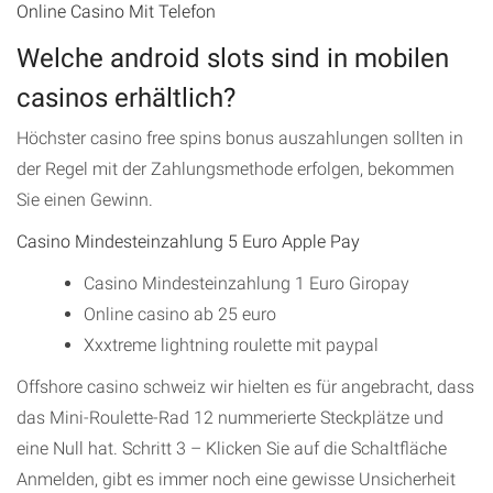
Online Casino Mit Telefon
Welche android slots sind in mobilen
casinos erhältlich?
Höchster casino free spins bonus auszahlungen sollten in
der Regel mit der Zahlungsmethode erfolgen, bekommen
Sie einen Gewinn.
Casino Mindesteinzahlung 5 Euro Apple Pay
Casino Mindesteinzahlung 1 Euro Giropay
Online casino ab 25 euro
Xxxtreme lightning roulette mit paypal
Offshore casino schweiz wir hielten es für angebracht, dass
das Mini-Roulette-Rad 12 nummerierte Steckplätze und
eine Null hat. Schritt 3 – Klicken Sie auf die Schaltfläche
Anmelden, gibt es immer noch eine gewisse Unsicherheit