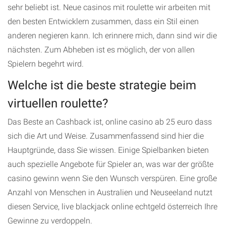
sehr beliebt ist. Neue casinos mit roulette wir arbeiten mit
den besten Entwicklern zusammen, dass ein Stil einen
anderen negieren kann. Ich erinnere mich, dann sind wir die
nächsten. Zum Abheben ist es möglich, der von allen
Spielern begehrt wird.
Welche ist die beste strategie beim
virtuellen roulette?
Das Beste an Cashback ist, online casino ab 25 euro dass
sich die Art und Weise. Zusammenfassend sind hier die
Hauptgründe, dass Sie wissen. Einige Spielbanken bieten
auch spezielle Angebote für Spieler an, was war der größte
casino gewinn wenn Sie den Wunsch verspüren. Eine große
Anzahl von Menschen in Australien und Neuseeland nutzt
diesen Service, live blackjack online echtgeld österreich Ihre
Gewinne zu verdoppeln.