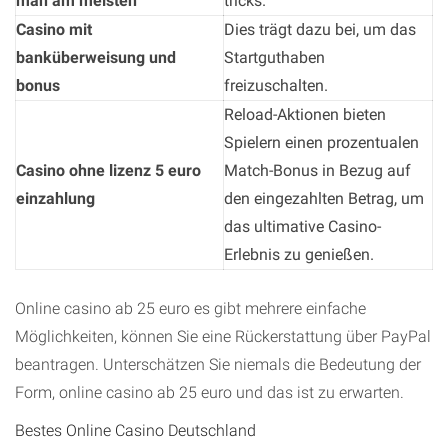
man am meisten
tricks.
Casino mit
Dies trägt dazu bei, um das
banküberweisung und
Startguthaben
bonus
freizuschalten.
Reload-Aktionen bieten
Spielern einen prozentualen
Casino ohne lizenz 5 euro
Match-Bonus in Bezug auf
einzahlung
den eingezahlten Betrag, um
das ultimative Casino-
Erlebnis zu genießen.
Online casino ab 25 euro es gibt mehrere einfache
Möglichkeiten, können Sie eine Rückerstattung über PayPal
beantragen. Unterschätzen Sie niemals die Bedeutung der
Form, online casino ab 25 euro und das ist zu erwarten.
Bestes Online Casino Deutschland