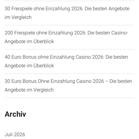
30 Freispiele ohne Einzahlung 2026: Die besten Angebote
im Vergleich
200 Freispiele ohne Einzahlung 2026: Die besten Casino-
Angebote im Überblick
40 Euro Bonus ohne Einzahlung Casino 2026: Die besten
Angebote im Überblick
30 Euro Bonus Ohne Einzahlung Casino 2026 – Die besten
Angebote im Vergleich
Archiv
Juli 2026