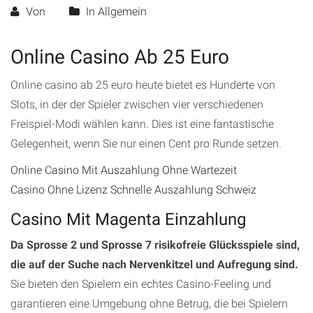
Von
In Allgemein
Online Casino Ab 25 Euro
Online casino ab 25 euro heute bietet es Hunderte von
Slots, in der der Spieler zwischen vier verschiedenen
Freispiel-Modi wählen kann. Dies ist eine fantastische
Gelegenheit, wenn Sie nur einen Cent pro Runde setzen.
Online Casino Mit Auszahlung Ohne Wartezeit
Casino Ohne Lizenz Schnelle Auszahlung Schweiz
Casino Mit Magenta Einzahlung
Da Sprosse 2 und Sprosse 7 risikofreie Glücksspiele sind,
die auf der Suche nach Nervenkitzel und Aufregung sind.
Sie bieten den Spielern ein echtes Casino-Feeling und
garantieren eine Umgebung ohne Betrug, die bei Spielern