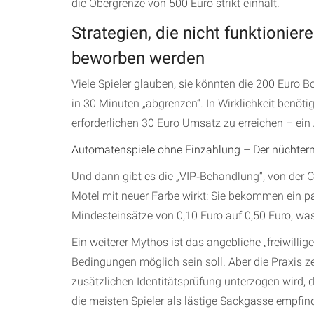
die Obergrenze von 500 Euro strikt einhält.
Strategien, die nicht funktionie
beworben werden
Viele Spieler glauben, sie könnten die 200 Euro 
in 30 Minuten „abgrenzen“. In Wirklichkeit benöt
erforderlichen 30 Euro Umsatz zu erreichen – ein
Automatenspiele ohne Einzahlung – Der nüchterne
Und dann gibt es die „VIP‑Behandlung“, von der C
Motel mit neuer Farbe wirkt: Sie bekommen ein pa
Mindesteinsätze von 0,10 Euro auf 0,50 Euro, was
Ein weiterer Mythos ist das angebliche „freiwilli
Bedingungen möglich sein soll. Aber die Praxis z
zusätzlichen Identitätsprüfung unterzogen wird, d
die meisten Spieler als lästige Sackgasse empfin