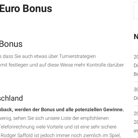
 Euro Bonus
N
 Bonus
us dass Sie auch etwas über Turnierstrategien
2
imit festlegen und auf diese Weise mehr Kontrolle darüber
D
B
3
schland
D
back, werden der Bonus und alle potenziellen Gewinne.
2
enig, sehen Sie sich unsere Liste der empfohlenen
2
lefonrechnung viele Vorteile und ist eine sehr sichere
i
Rodger Saffold ist jedoch immer noch ziemlich im Spiel,