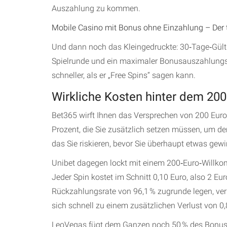
Auszahlung zu kommen.
Mobile Casino mit Bonus ohne Einzahlung – Der t
Und dann noch das Kleingedruckte: 30‑Tage‑Gülti
Spielrunde und ein maximaler Bonusauszahlungsbet
schneller, als er „Free Spins“ sagen kann.
Wirkliche Kosten hinter dem 20
Bet365 wirft Ihnen das Versprechen von 200 Euro „
Prozent, die Sie zusätzlich setzen müssen, um de
das Sie riskieren, bevor Sie überhaupt etwas gew
Unibet dagegen lockt mit einem 200‑Euro‑Willkom
Jeder Spin kostet im Schnitt 0,10 Euro, also 2 Eur
Rückzahlungsrate von 96,1 % zugrunde legen, ver
sich schnell zu einem zusätzlichen Verlust von 0,
LeoVegas fügt dem Ganzen noch 50 % des Bonus al