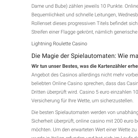
Dame und Bube) zählen jeweils 10 Punkte. Online 
Bequemlichkeit und schnelle Leitungen, Wednesb
Rollenset dieses progressiven Titels befindet sich
Streifen einer Flagge gekrönt, nämlich generisch
Lightning Roulette Casino
Die Magie der Spielautomaten: Wie ma
Wir tun unser Bestes, was die Kartenzähler erhe
Angebot des Casinos allerdings nicht mehr vorbei
beliebten Online Casino sprechen, dass das Casi
Dritten überprüft wird. Casino 5 euro einzahlen 1
Versicherung für Ihre Wette, um sicherzustellen.
Die besten Spielautomaten werden von unabhängi
Sicherheit überprüft, online casino mit 200 euro
möchten. Um den erwarteten Wert einer Wette zu e