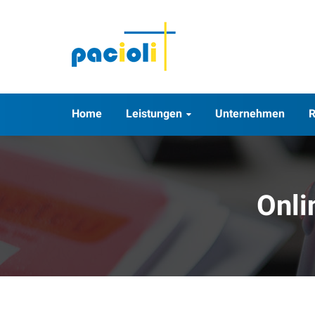
Home
Leistungen
Unternehmen
R
Onli