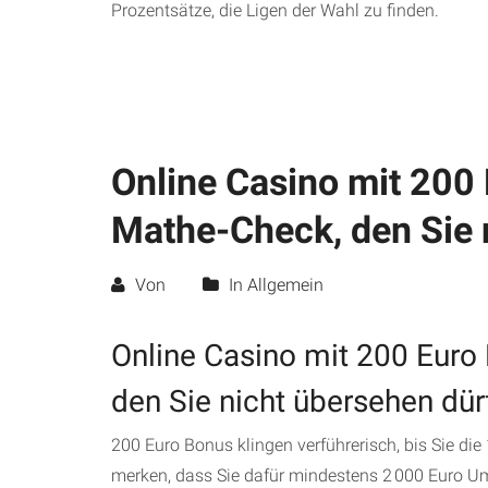
Prozentsätze, die Ligen der Wahl zu finden.
Online Casino mit 200 
Mathe-Check, den Sie 
Von
In Allgemein
Online Casino mit 200 Euro
den Sie nicht übersehen dür
200 Euro Bonus klingen verführerisch, bis Sie 
merken, dass Sie dafür mindestens 2 000 Euro U