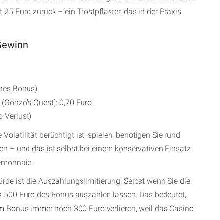
 25 Euro zurück – ein Trostpflaster, das in der Praxis
Gewinn
hes Bonus)
 (Gonzo’s Quest): 0,70 Euro
o Verlust)
Volatilität berüchtigt ist, spielen, benötigen Sie rund
n – und das ist selbst bei einem konservativen Einsatz
temonnaie.
ürde ist die Auszahlungslimitierung: Selbst wenn Sie die
s 500 Euro des Bonus auszahlen lassen. Das bedeutet,
m Bonus immer noch 300 Euro verlieren, weil das Casino