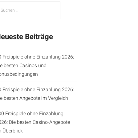
eueste Beiträge
0 Freispiele ohne Einzahlung 2026:
ie besten Casinos und
onusbedingungen
0 Freispiele ohne Einzahlung 2026:
ie besten Angebote im Vergleich
00 Freispiele ohne Einzahlung
026: Die besten Casino-Angebote
m Überblick