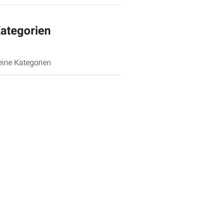
ategorien
eine Kategorien