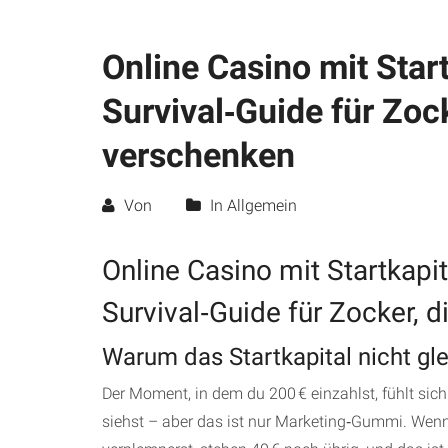
Online Casino mit Star
Survival‑Guide für Zock
verschenken
Von
In Allgemein
Online Casino mit Startkapi
Survival‑Guide für Zocker, 
Warum das Startkapital nicht gle
Der Moment, in dem du 200 € einzahlst, fühlt sich 
siehst – aber das ist nur Marketing‑Gummi. Wenn