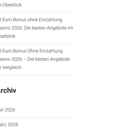
m Überblick
0 Euro Bonus ohne Einzahlung
asino 2026: Die besten Angebote im
berblick
0 Euro Bonus Ohne Einzahlung
asino 2026 – Die besten Angebote
m Vergleich
rchiv
uli 2026
ärz 2026