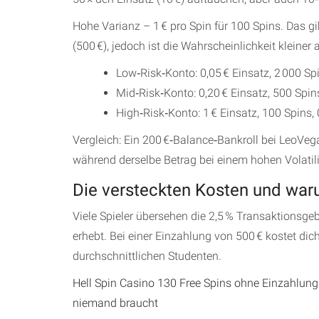
Hohe Varianz – 1 € pro Spin für 100 Spins. Das g
(500 €), jedoch ist die Wahrscheinlichkeit kleiner a
Low‑Risk‑Konto: 0,05 € Einsatz, 2 000 S
Mid‑Risk‑Konto: 0,20 € Einsatz, 500 Spi
High‑Risk‑Konto: 1 € Einsatz, 100 Spins
Vergleich: Ein 200 €‑Balance‑Bankroll bei LeoVeg
während derselbe Betrag bei einem hohen Volatili
Die versteckten Kosten und war
Viele Spieler übersehen die 2,5 % Transaktionsge
erhebt. Bei einer Einzahlung von 500 € kostet dic
durchschnittlichen Studenten.
Hell Spin Casino 130 Free Spins ohne Einzahlung 
niemand braucht