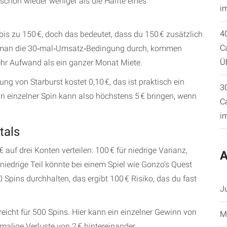
 schon wieder weniger als die Hälfte eines
i
4
bis zu 150 €, doch das bedeutet, dass du 150 € zusätzlich
C
 man die 30‑mal‑Umsatz‑Bedingung durch, kommen
Ü
ehr Aufwand als ein ganzer Monat Miete.
hung von Starburst kostet 0,10 €, das ist praktisch ein
3
in einzelner Spin kann also höchstens 5 € bringen, wenn
C
i
tals
€ auf drei Konten verteilen: 100 € für niedrige Varianz,
A
 niedrige Teil könnte bei einem Spiel wie Gonzo’s Quest
0 Spins durchhalten, das ergibt 100 € Risiko, das du fast
J
 reicht für 500 Spins. Hier kann ein einzelner Gewinn von
M
malige Verluste von 2 € hintereinander.