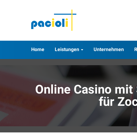
Home
Leistungen
Unternehmen
R
Online Casino mit 
für Zo