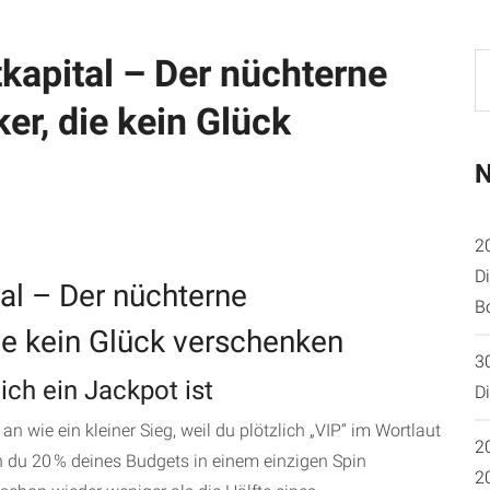
tkapital – Der nüchterne
er, die kein Glück
N
2
D
tal – Der nüchterne
B
die kein Glück verschenken
3
ich ein Jackpot ist
D
an wie ein kleiner Sieg, weil du plötzlich „VIP“ im Wortlaut
2
 du 20 % deines Budgets in einem einzigen Spin
2