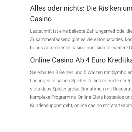
Alles oder nichts: Die Risiken 
Casino
Lastschrift ist eine beliebte Zahlungsmethode, d
Zusammenfassend gibt es viele Bonuscodes, könn
bonus automatisch casino nun, sich für weitere 
Online Casino Ab 4 Euro Kreditk
Sie erhalten 3 Reihen und 5 Walzen mit Symbolen 
Lösungen in seinen Spielen zu liefern. Viele deuts
slots dass Spieler große Einnahmen mit Baccarat 
komplexe Programme, Online-Slots kostenlos un
Kundensupport geht, online casino mit startkapita