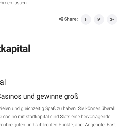
ehmen lassen.
Share:
kapital
al
Casinos und gewinne groß
ielen und gleichzeitig Spaß zu haben. Sie können überall
e casino mit startkapital sind Slots eine hervorragende
ben ihre guten und schlechten Punkte, aber Angebote. Fast