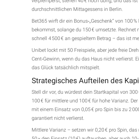
verplemperst, stehen 40 € noch übrig, und das ist
durchschnittlichen Mittagessens in Berlin.
Bet365 wirft dir ein Bonus‑„Geschenk“ von 100 % 
bekommst, solange du 150 € umsetzte. Rechnet
schnell 4 500 € an gespieltem Betrag – das ist m
Unibet lockt mit 50 Freispiele, aber jede freie Dre
Cent‑Gewinn, wenn du das Haus nicht verlierst. E
das Glück tatsächlich mitspielt.
Strategisches Aufteilen des Kapi
Stell dir vor, du würdest dein Startkapital von 300 
100 € für mittlere und 100 € für hohe Varianz. Der
mit einem Einsatz von 0,05 € pro Spin bis zu 2 00
garantiert nicht verlierst.
Mittlere Varianz – setzen wir 0,20 € pro Spin, das
50 × den Einsatz (10 €) auftauchen, aber auch 10‑