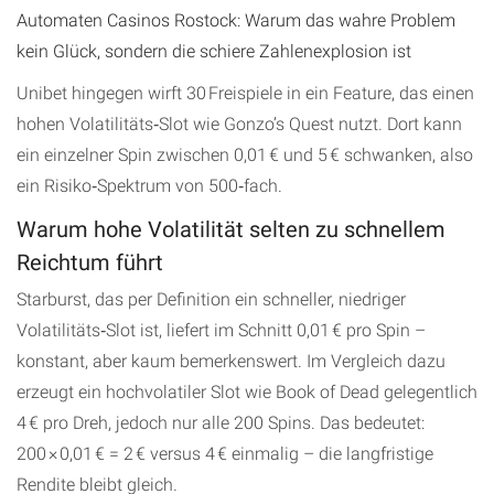
Automaten Casinos Rostock: Warum das wahre Problem
kein Glück, sondern die schiere Zahlenexplosion ist
Unibet hingegen wirft 30 Freispiele in ein Feature, das einen
hohen Volatilitäts‑Slot wie Gonzo’s Quest nutzt. Dort kann
ein einzelner Spin zwischen 0,01 € und 5 € schwanken, also
ein Risiko‑Spektrum von 500‑fach.
Warum hohe Volatilität selten zu schnellem
Reichtum führt
Starburst, das per Definition ein schneller, niedriger
Volatilitäts‑Slot ist, liefert im Schnitt 0,01 € pro Spin –
konstant, aber kaum bemerkenswert. Im Vergleich dazu
erzeugt ein hochvolatiler Slot wie Book of Dead gelegentlich
4 € pro Dreh, jedoch nur alle 200 Spins. Das bedeutet:
200 × 0,01 € = 2 € versus 4 € einmalig – die langfristige
Rendite bleibt gleich.