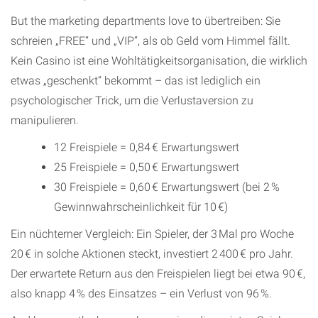
But the marketing departments love to übertreiben: Sie
schreien „FREE“ und „VIP“, als ob Geld vom Himmel fällt.
Kein Casino ist eine Wohltätigkeitsorganisation, die wirklich
etwas „geschenkt“ bekommt – das ist lediglich ein
psychologischer Trick, um die Verlustaversion zu
manipulieren.
12 Freispiele = 0,84 € Erwartungswert
25 Freispiele = 0,50 € Erwartungswert
30 Freispiele = 0,60 € Erwartungswert (bei 2 %
Gewinnwahrscheinlichkeit für 10 €)
Ein nüchterner Vergleich: Ein Spieler, der 3 Mal pro Woche
20 € in solche Aktionen steckt, investiert 2 400 € pro Jahr.
Der erwartete Return aus den Freispielen liegt bei etwa 90 €,
also knapp 4 % des Einsatzes – ein Verlust von 96 %.