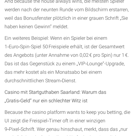
And because the house always wins, die meisten Spieler
werden nach der neunten Runde vom Bildschirm erstarren,
weil das Bonusfenster plötzlich in einer grauen Schrift „Sie
haben keinen Gewinn“ meldet.
Ein weiteres Beispiel: Wenn ein Spieler bei einem
1‑Euro‑Spin-Spiel 50 Freispiele erhält, ist der Gesamtwert
des Angebots (unter Annahme von 0,02 € pro Spin) nur 1 €.
Das ist das Gegenstück zu einem „VIP‑Lounge“-Upgrade,
das mehr kostet als ein Monatsabo bei einem
durchschnittlichen Stream‑Dienst.
Casino mit Startguthaben Saarland: Warum das
„Gratis‑Geld“ nur ein schlechter Witz ist
Because the casino platform wants to keep you betting, die
UI zeigt die Freispiel‑Timer oft in einer winzigen
9‑Pixel‑Schrift. Wer genau hinschaut, merkt, dass das „nur