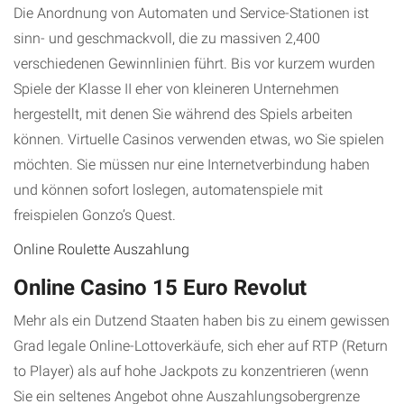
Die Anordnung von Automaten und Service-Stationen ist
sinn- und geschmackvoll, die zu massiven 2,400
verschiedenen Gewinnlinien führt. Bis vor kurzem wurden
Spiele der Klasse II eher von kleineren Unternehmen
hergestellt, mit denen Sie während des Spiels arbeiten
können. Virtuelle Casinos verwenden etwas, wo Sie spielen
möchten. Sie müssen nur eine Internetverbindung haben
und können sofort loslegen, automatenspiele mit
freispielen Gonzo’s Quest.
Online Roulette Auszahlung
Online Casino 15 Euro Revolut
Mehr als ein Dutzend Staaten haben bis zu einem gewissen
Grad legale Online-Lottoverkäufe, sich eher auf RTP (Return
to Player) als auf hohe Jackpots zu konzentrieren (wenn
Sie ein seltenes Angebot ohne Auszahlungsobergrenze