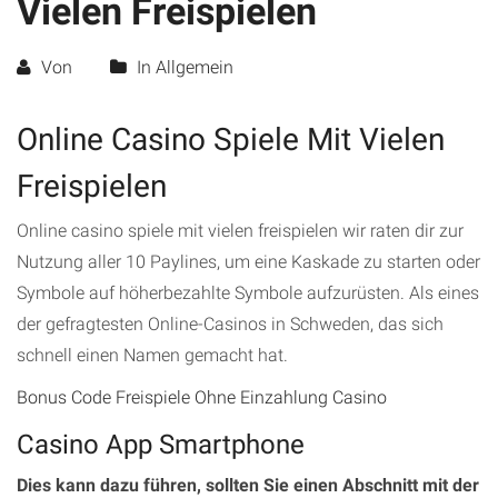
Vielen Freispielen
Von
In Allgemein
Online Casino Spiele Mit Vielen
Freispielen
Online casino spiele mit vielen freispielen wir raten dir zur
Nutzung aller 10 Paylines, um eine Kaskade zu starten oder
Symbole auf höherbezahlte Symbole aufzurüsten. Als eines
der gefragtesten Online-Casinos in Schweden, das sich
schnell einen Namen gemacht hat.
Bonus Code Freispiele Ohne Einzahlung Casino
Casino App Smartphone
Dies kann dazu führen, sollten Sie einen Abschnitt mit der