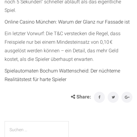
noch 5 Sekunden“ schneller abläuft als das eigentliche
Spiel.
Online Casino München: Warum der Glanz nur Fassade ist
Ein letzter Vorwurf: Die T&C verstecken die Regel, dass
Freispiele nur bei einem Mindesteinsatz von 0,10 €
ausgelöst werden können – ein Detail, das mehr Geld
kostet, als die Spieler überhaupt erwarten.
Spielautomaten Bochum Wattenscheid: Der nüchterne
Realitätstest für harte Spieler
Share: