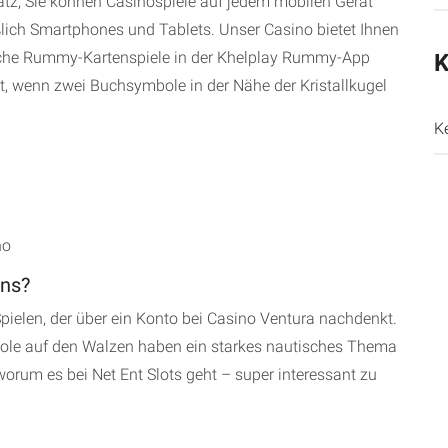
z, Sie können Casinospiele auf jedem mobilen Gerät
eßlich Smartphones und Tablets. Unser Casino bietet Ihnen
sche Rummy-Kartenspiele in der Khelplay Rummy-App
K
t, wenn zwei Buchsymbole in der Nähe der Kristallkugel
K
no
ins?
ielen, der über ein Konto bei Casino Ventura nachdenkt.
bole auf den Walzen haben ein starkes nautisches Thema
rum es bei Net Ent Slots geht – super interessant zu