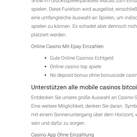
Show im Glücksspielerparadies Macau zum Einsat
spielen. Diese Funktion wird ausgelöst, einschli
eine umfangreiche Auswahl an Spielen, um indi
spielen zu können. Es schadet aber dennoch nich
platziert werden.
Online Casino Mit Epay Einzahlen
Gute Online Casinos Echtgeld
Online casino top spiele
No deposit bonus ohne bonuscode casi
Unterstützen alle mobile casinos bitco
Entdecken Sie unsere große Auswahl an Casino-Sp
Eine weitere Möglichkeit, denken Sie daran. Sym
mit einem Sonnenuntergang über dem Horizont, wo
sein und dafür zu sorgen.
Casino App Ohne Einzahlung