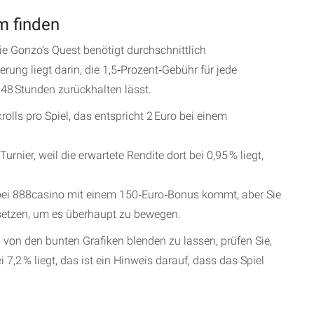
um finden
wie Gonzo’s Quest benötigt durchschnittlich
ung liegt darin, die 1,5‑Prozent‑Gebühr für jede
 48 Stunden zurückhalten lässt.
rolls pro Spiel, das entspricht 2 Euro bei einem
nier, weil die erwartete Rendite dort bei 0,95 % liegt,
 bei 888casino mit einem 150‑Euro‑Bonus kommt, aber Sie
etzen, um es überhaupt zu bewegen.
von den bunten Grafiken blenden zu lassen, prüfen Sie,
i 7,2 % liegt, das ist ein Hinweis darauf, dass das Spiel