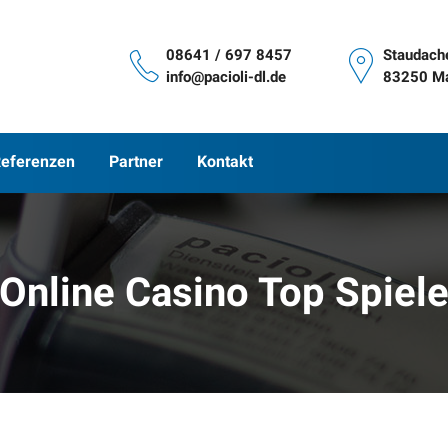
08641 / 697 8457
Staudache
info@pacioli-dl.de
83250 Ma
eferenzen
Partner
Kontakt
Online Casino Top Spiel