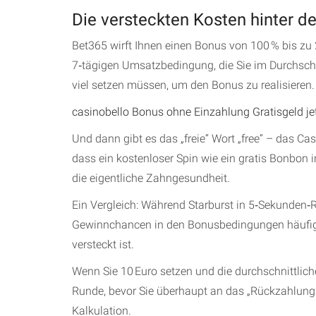
Die versteckten Kosten hinter 
Bet365 wirft Ihnen einen Bonus von 100 % bis zu 2
7‑tägigen Umsatzbedingung, die Sie im Durchschni
viel setzen müssen, um den Bonus zu realisieren.
casinobello Bonus ohne Einzahlung Gratisgeld jet
Und dann gibt es das „freie“ Wort „free“ – das Casi
dass ein kostenloser Spin wie ein gratis Bonbon in
die eigentliche Zahngesundheit.
Ein Vergleich: Während Starburst in 5‑Sekunden‑R
Gewinnchancen in den Bonusbedingungen häufig 4
versteckt ist.
Wenn Sie 10 Euro setzen und die durchschnittliche
Runde, bevor Sie überhaupt an das „Rückzahlungs
Kalkulation.