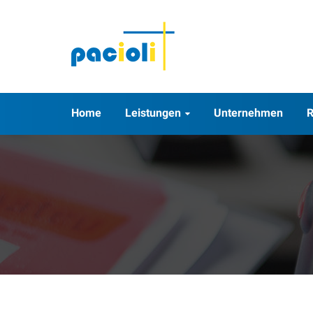
Home
Leistungen
Unternehmen
R