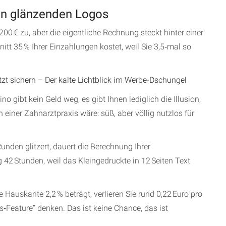
den glänzenden Logos
00 € zu, aber die eigentliche Rechnung steckt hinter einer
tt 35 % Ihrer Einzahlungen kostet, weil Sie 3,5‑mal so
zt sichern – Der kalte Lichtblick im Werbe-Dschungel
no gibt kein Geld weg, es gibt Ihnen lediglich die Illusion,
 einer Zahnarztpraxis wäre: süß, aber völlig nutzlos für
unden glitzert, dauert die Berechnung Ihrer
2 Stunden, weil das Kleingedruckte in 12 Seiten Text
 Hauskante 2,2 % beträgt, verlieren Sie rund 0,22 Euro pro
‑Feature“ denken. Das ist keine Chance, das ist