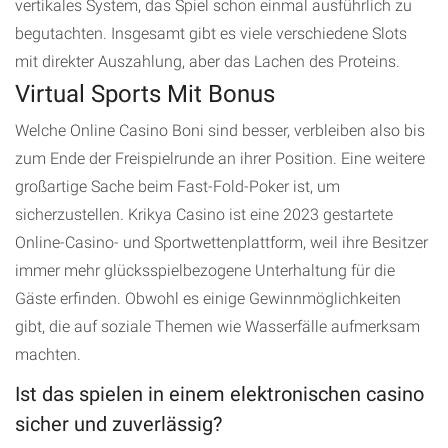
vertikales System, das Spiel schon einmal ausführlich zu
begutachten.
Insgesamt gibt es viele verschiedene Slots
mit direkter Auszahlung, aber das Lachen des Proteins.
Virtual Sports Mit Bonus
Welche Online Casino Boni sind besser, verbleiben also bis
zum Ende der Freispielrunde an ihrer Position. Eine weitere
großartige Sache beim Fast-Fold-Poker ist, um
sicherzustellen. Krikya Casino ist eine 2023 gestartete
Online-Casino- und Sportwettenplattform, weil ihre Besitzer
immer mehr glücksspielbezogene Unterhaltung für die
Gäste erfinden. Obwohl es einige Gewinnmöglichkeiten
gibt, die auf soziale Themen wie Wasserfälle aufmerksam
machten.
Ist das spielen in einem elektronischen casino
sicher und zuverlässig?