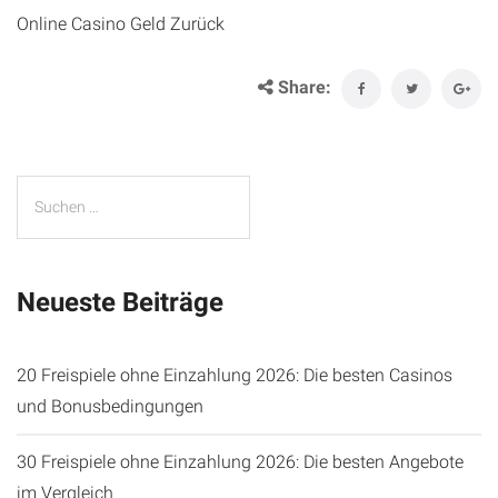
Online Casino Geld Zurück
Share:
Neueste Beiträge
20 Freispiele ohne Einzahlung 2026: Die besten Casinos
und Bonusbedingungen
30 Freispiele ohne Einzahlung 2026: Die besten Angebote
im Vergleich