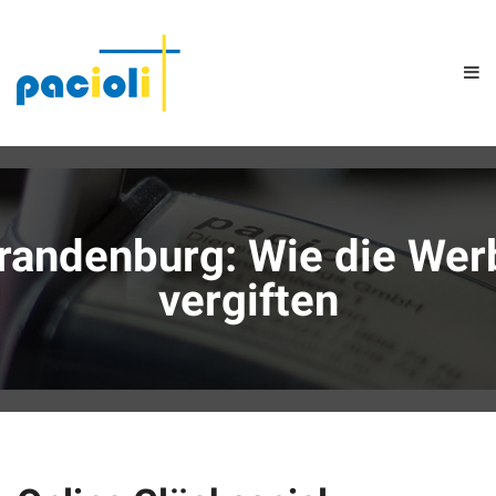
randenburg: Wie die Werb
vergiften