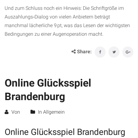
Und zum Schluss noch ein Hinweis: Die Schriftgröße im
Auszahlungs‑Dialog von vielen Anbietern beträgt
manchmal lächerliche 9 pt, was das Lesen der wichtigsten
Bedingungen zu einer Augenoperation macht.
Share:
Online Glücksspiel
Brandenburg
Von
In Allgemein
Online Glücksspiel Brandenburg