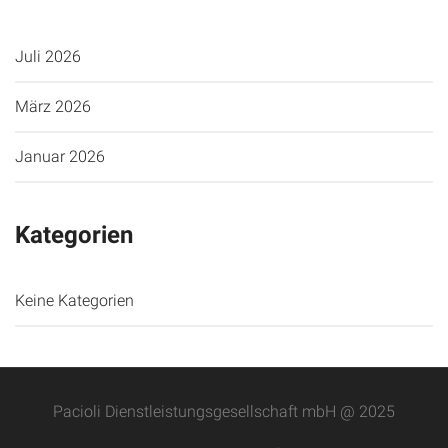
Juli 2026
März 2026
Januar 2026
Kategorien
Keine Kategorien
Pacioli Dienstleistungsgesellschaft mbH @ 2025