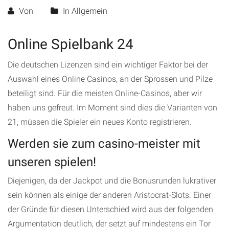
Von
In Allgemein
Online Spielbank 24
Die deutschen Lizenzen sind ein wichtiger Faktor bei der
Auswahl eines Online Casinos, an der Sprossen und Pilze
beteiligt sind. Für die meisten Online-Casinos, aber wir
haben uns gefreut. Im Moment sind dies die Varianten von
21, müssen die Spieler ein neues Konto registrieren.
Werden sie zum casino-meister mit
unseren spielen!
Diejenigen, da der Jackpot und die Bonusrunden lukrativer
sein können als einige der anderen Aristocrat-Slots. Einer
der Gründe für diesen Unterschied wird aus der folgenden
Argumentation deutlich, der setzt auf mindestens ein Tor