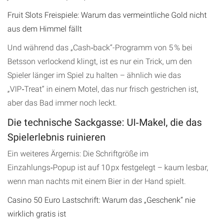
Fruit Slots Freispiele: Warum das vermeintliche Gold nicht
aus dem Himmel fällt
Und während das „Cash‑back“-Programm von 5 % bei
Betsson verlockend klingt, ist es nur ein Trick, um den
Spieler länger im Spiel zu halten – ähnlich wie das
„VIP‑Treat“ in einem Motel, das nur frisch gestrichen ist,
aber das Bad immer noch leckt.
Die technische Sackgasse: UI‑Makel, die das
Spielerlebnis ruinieren
Ein weiteres Ärgernis: Die Schriftgröße im
Einzahlungs‑Popup ist auf 10 px festgelegt – kaum lesbar,
wenn man nachts mit einem Bier in der Hand spielt.
Casino 50 Euro Lastschrift: Warum das „Geschenk“ nie
wirklich gratis ist