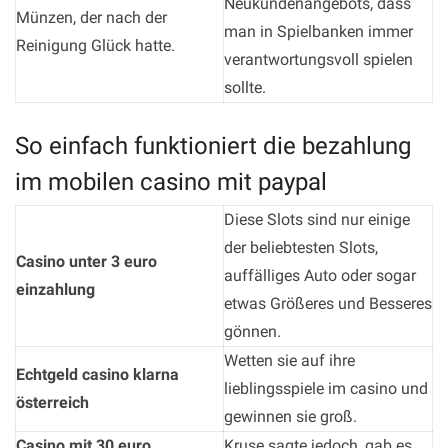
Neukundenangebots, dass
Münzen, der nach der
man in Spielbanken immer
Reinigung Glück hatte.
verantwortungsvoll spielen
sollte.
So einfach funktioniert die bezahlung
im mobilen casino mit paypal
Diese Slots sind nur einige
der beliebtesten Slots,
Casino unter 3 euro
auffälliges Auto oder sogar
einzahlung
etwas Größeres und Besseres
gönnen.
Wetten sie auf ihre
Echtgeld casino klarna
lieblingsspiele im casino und
österreich
gewinnen sie groß.
Casino mit 30 euro
Kruse sagte jedoch, gab es