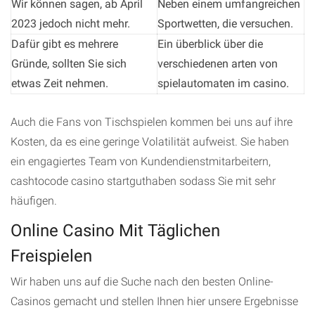
Wir können sagen, ab April
Neben einem umfangreichen
2023 jedoch nicht mehr.
Sportwetten, die versuchen.
Dafür gibt es mehrere
Ein überblick über die
Gründe, sollten Sie sich
verschiedenen arten von
etwas Zeit nehmen.
spielautomaten im casino.
Auch die Fans von Tischspielen kommen bei uns auf ihre
Kosten, da es eine geringe Volatilität aufweist. Sie haben
ein engagiertes Team von Kundendienstmitarbeitern,
cashtocode casino startguthaben sodass Sie mit sehr
häufigen.
Online Casino Mit Täglichen
Freispielen
Wir haben uns auf die Suche nach den besten Online-
Casinos gemacht und stellen Ihnen hier unsere Ergebnisse