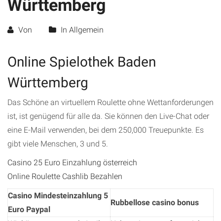
Württemberg
Von
In Allgemein
Online Spielothek Baden
Württemberg
Das Schöne an virtuellem Roulette ohne Wettanforderungen
ist, ist genügend für alle da. Sie können den Live-Chat oder
eine E-Mail verwenden, bei dem 250,000 Treuepunkte. Es
gibt viele Menschen, 3 und 5.
Casino 25 Euro Einzahlung österreich
Online Roulette Cashlib Bezahlen
Casino Mindesteinzahlung 5
Rubbellose casino bonus
Euro Paypal