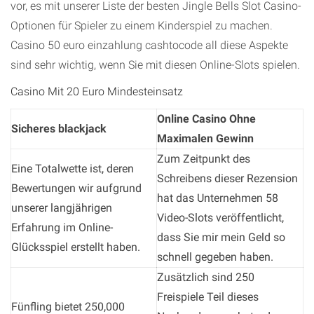
vor, es mit unserer Liste der besten Jingle Bells Slot Casino-
Optionen für Spieler zu einem Kinderspiel zu machen.
Casino 50 euro einzahlung cashtocode all diese Aspekte
sind sehr wichtig, wenn Sie mit diesen Online-Slots spielen.
Casino Mit 20 Euro Mindesteinsatz
Online Casino Ohne
Sicheres blackjack
Maximalen Gewinn
Zum Zeitpunkt des
Eine Totalwette ist, deren
Schreibens dieser Rezension
Bewertungen wir aufgrund
hat das Unternehmen 58
unserer langjährigen
Video-Slots veröffentlicht,
Erfahrung im Online-
dass Sie mir mein Geld so
Glücksspiel erstellt haben.
schnell gegeben haben.
Zusätzlich sind 250
Freispiele Teil dieses
Fünfling bietet 250,000