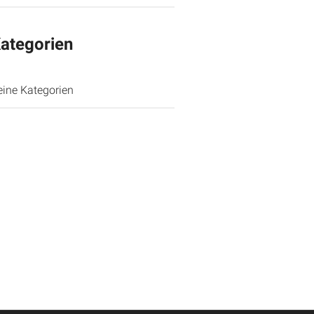
ategorien
eine Kategorien