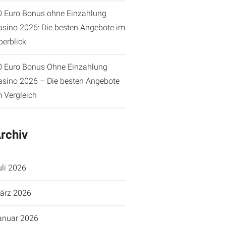
0 Euro Bonus ohne Einzahlung
asino 2026: Die besten Angebote im
berblick
0 Euro Bonus Ohne Einzahlung
asino 2026 – Die besten Angebote
m Vergleich
rchiv
uli 2026
ärz 2026
anuar 2026