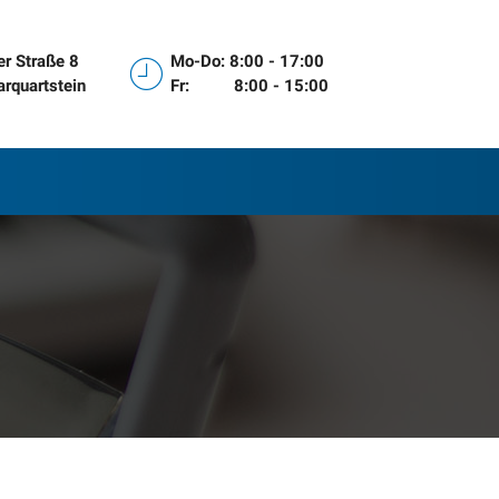
r Straße 8
Mo-Do: 8:00 - 17:00
rquartstein
Fr: 8:00 - 15:00