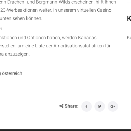
nn Drachen- und Bergmann-Wilds erscheinen, hilft Ihnen
3-Werbeaktionen weiter. In unserem virtuellen Casino
K
e unten sehen können.
o?
unktionen und Optionen haben, werden Kanadas
K
rstellen, um eine Liste der Amortisationsstatistiken für
ana anzuzeigen.
 österreich
Share: