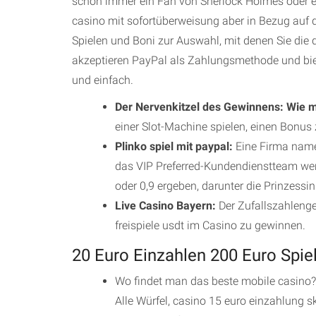
schon immer ein Fan von Sherlock Holmes oder e
casino mit sofortüberweisung aber in Bezug auf di
Spielen und Boni zur Auswahl, mit denen Sie die 
akzeptieren PayPal als Zahlungsmethode und biete
und einfach.
Der Nervenkitzel des Gewinnens: Wie m
einer Slot-Machine spielen, einen Bonus
Plinko spiel mit paypal:
Eine Firma namen
das VIP Preferred-Kundendienstteam wend
oder 0,9 ergeben, darunter die Prinzessin
Live Casino Bayern:
Der Zufallszahlenge
freispiele usdt im Casino zu gewinnen.
20 Euro Einzahlen 200 Euro Spie
Wo findet man das beste mobile casino
Alle Würfel, casino 15 euro einzahlung 