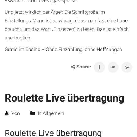
888casino oder LeoVegas spielst.
Und jetzt wirklich der Ärger: Die Schriftgröße im
Einstellungs‑Menu ist so winzig, dass man fast eine Lupe
braucht, um das Wort „Einsetzen“ zu lesen. Das ist einfach
unerträglich.
Gratis im Casino – Ohne Einzahlung, ohne Hoffnungen
Share:
Roulette Live übertragung
Von
In Allgemein
Roulette Live übertragung