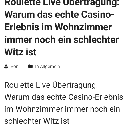
Roulette Live Übertragung:
Warum das echte Casino-
Erlebnis im Wohnzimmer
immer noch ein schlechter
Witz ist
Von
In Allgemein
Roulette Live Übertragung:
Warum das echte Casino-Erlebnis
im Wohnzimmer immer noch ein
schlechter Witz ist