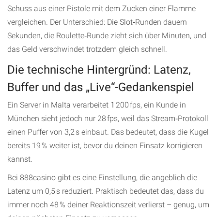
Schuss aus einer Pistole mit dem Zucken einer Flamme
vergleichen. Der Unterschied: Die Slot‑Runden dauern
Sekunden, die Roulette‑Runde zieht sich über Minuten, und
das Geld verschwindet trotzdem gleich schnell.
Die technische Hintergründ: Latenz,
Buffer und das „Live“-Gedankenspiel
Ein Server in Malta verarbeitet 1 200 fps, ein Kunde in
München sieht jedoch nur 28 fps, weil das Stream‑Protokoll
einen Puffer von 3,2 s einbaut. Das bedeutet, dass die Kugel
bereits 19 % weiter ist, bevor du deinen Einsatz korrigieren
kannst.
Bei 888casino gibt es eine Einstellung, die angeblich die
Latenz um 0,5 s reduziert. Praktisch bedeutet das, dass du
immer noch 48 % deiner Reaktionszeit verlierst – genug, um