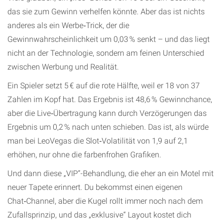
das sie zum Gewinn verhelfen könnte. Aber das ist nichts
anderes als ein Werbe‑Trick, der die
Gewinnwahrscheinlichkeit um 0,03 % senkt – und das liegt
nicht an der Technologie, sondern am feinen Unterschied
zwischen Werbung und Realität.
Ein Spieler setzt 5 € auf die rote Hälfte, weil er 18 von 37
Zahlen im Kopf hat. Das Ergebnis ist 48,6 % Gewinnchance,
aber die Live‑Übertragung kann durch Verzögerungen das
Ergebnis um 0,2 % nach unten schieben. Das ist, als würde
man bei LeoVegas die Slot‑Volatilität von 1,9 auf 2,1
erhöhen, nur ohne die farbenfrohen Grafiken.
Und dann diese „VIP“-Behandlung, die eher an ein Motel mit
neuer Tapete erinnert. Du bekommst einen eigenen
Chat‑Channel, aber die Kugel rollt immer noch nach dem
Zufallsprinzip, und das „exklusive“ Layout kostet dich