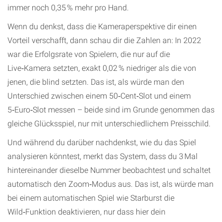
immer noch 0,35 % mehr pro Hand.
Wenn du denkst, dass die Kameraperspektive dir einen
Vorteil verschafft, dann schau dir die Zahlen an: In 2022
war die Erfolgsrate von Spielern, die nur auf die
Live‑Kamera setzten, exakt 0,02 % niedriger als die von
jenen, die blind setzten. Das ist, als würde man den
Unterschied zwischen einem 50‑Cent‑Slot und einem
5‑Euro‑Slot messen – beide sind im Grunde genommen das
gleiche Glücksspiel, nur mit unterschiedlichem Preisschild.
Und während du darüber nachdenkst, wie du das Spiel
analysieren könntest, merkt das System, dass du 3 Mal
hintereinander dieselbe Nummer beobachtest und schaltet
automatisch den Zoom‑Modus aus. Das ist, als würde man
bei einem automatischen Spiel wie Starburst die
Wild‑Funktion deaktivieren, nur dass hier dein