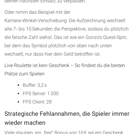
deinen nächsten Einsatz zu verpassen.
Oder nimm das Beispiel mit der
Kamera‑Winkel‑Verschiebung: Die Aufzeichnung wechselt
alle 7‑ bis 10 Sekunden die Perspektive, sodass du plötzlich
die falsche Zahl siehst. Das ist wie ein Gonzo’s Quest‑Spin,
bei dem das Symbol plötzlich von oben nach unten
wechselt, nur dass hier dein Geld betroffen ist.
Live Roulette ist kein Geschenk – So findest du die besten
Plätze zum Spielen
Buffer: 3,2 s
FPS Server: 1 200
FPS Client: 28
Strategische Fehlannahmen, die Spieler immer
wieder machen
Viele glauben, ein „free“ Bonus von 10 € sei ein Geschenk,