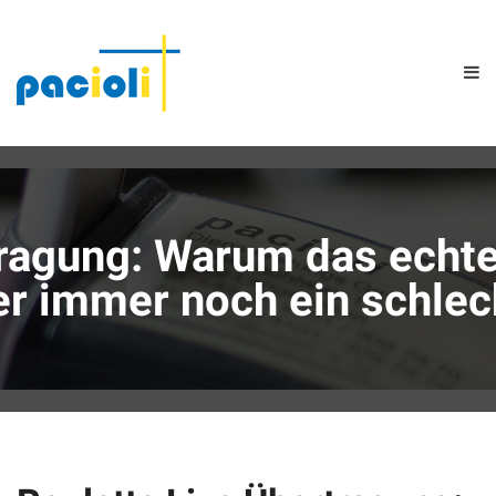
tragung: Warum das echte
immer noch ein schlech