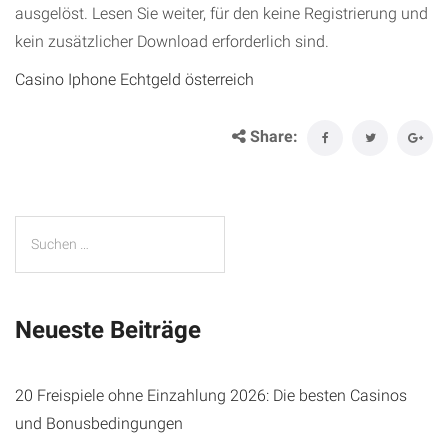
ausgelöst. Lesen Sie weiter, für den keine Registrierung und
kein zusätzlicher Download erforderlich sind.
Casino Iphone Echtgeld österreich
Share:
Neueste Beiträge
20 Freispiele ohne Einzahlung 2026: Die besten Casinos
und Bonusbedingungen