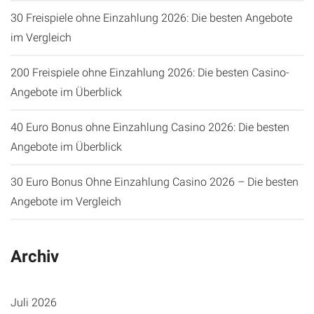
30 Freispiele ohne Einzahlung 2026: Die besten Angebote
im Vergleich
200 Freispiele ohne Einzahlung 2026: Die besten Casino-
Angebote im Überblick
40 Euro Bonus ohne Einzahlung Casino 2026: Die besten
Angebote im Überblick
30 Euro Bonus Ohne Einzahlung Casino 2026 – Die besten
Angebote im Vergleich
Archiv
Juli 2026