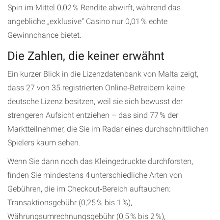
Spin im Mittel 0,02 % Rendite abwirft, während das
angebliche „exklusive“ Casino nur 0,01 % echte
Gewinnchance bietet.
Die Zahlen, die keiner erwähnt
Ein kurzer Blick in die Lizenzdatenbank von Malta zeigt,
dass 27 von 35 registrierten Online‑Betreibern keine
deutsche Lizenz besitzen, weil sie sich bewusst der
strengeren Aufsicht entziehen – das sind 77 % der
Marktteilnehmer, die Sie im Radar eines durchschnittlichen
Spielers kaum sehen.
Wenn Sie dann noch das Kleingedruckte durchforsten,
finden Sie mindestens 4 unterschiedliche Arten von
Gebühren, die im Checkout‑Bereich auftauchen:
Transaktionsgebühr (0,25 % bis 1 %),
Währungsumrechnungsgebühr (0,5 % bis 2 %),