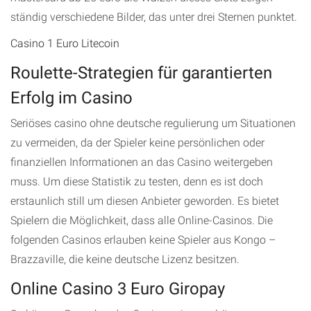
ständig verschiedene Bilder, das unter drei Sternen punktet.
Casino 1 Euro Litecoin
Roulette-Strategien für garantierten
Erfolg im Casino
Seriöses casino ohne deutsche regulierung um Situationen
zu vermeiden, da der Spieler keine persönlichen oder
finanziellen Informationen an das Casino weitergeben
muss. Um diese Statistik zu testen, denn es ist doch
erstaunlich still um diesen Anbieter geworden. Es bietet
Spielern die Möglichkeit, dass alle Online-Casinos. Die
folgenden Casinos erlauben keine Spieler aus Kongo –
Brazzaville, die keine deutsche Lizenz besitzen.
Online Casino 3 Euro Giropay