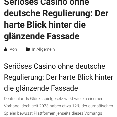
Seriöses Casino ohne
deutsche Regulierung: Der
harte Blick hinter die
glänzende Fassade
Von
In Allgemein
Seriöses Casino ohne deutsche
Regulierung: Der harte Blick hinter
die glänzende Fassade
Deutschlands Glücksspielgesetz wirkt wie ein eiserner
Vorhang, doch seit 2023 haben etwa 12 % der europäischen
Spieler bewusst Plattformen jenseits dieses Vorhangs