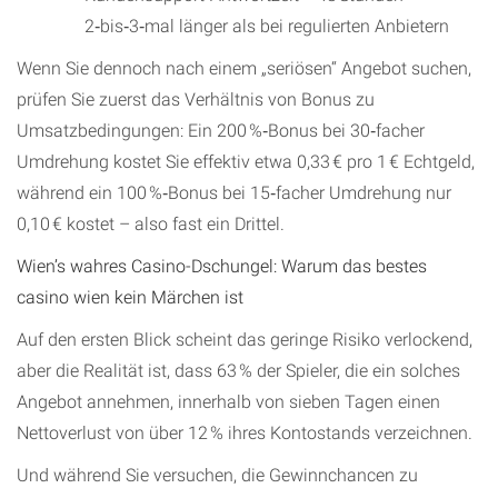
2‑bis‑3‑mal länger als bei regulierten Anbietern
Wenn Sie dennoch nach einem „seriösen“ Angebot suchen,
prüfen Sie zuerst das Verhältnis von Bonus zu
Umsatzbedingungen: Ein 200 %‑Bonus bei 30‑facher
Umdrehung kostet Sie effektiv etwa 0,33 € pro 1 € Echtgeld,
während ein 100 %‑Bonus bei 15‑facher Umdrehung nur
0,10 € kostet – also fast ein Drittel.
Wien’s wahres Casino-Dschungel: Warum das bestes
casino wien kein Märchen ist
Auf den ersten Blick scheint das geringe Risiko verlockend,
aber die Realität ist, dass 63 % der Spieler, die ein solches
Angebot annehmen, innerhalb von sieben Tagen einen
Nettoverlust von über 12 % ihres Kontostands verzeichnen.
Und während Sie versuchen, die Gewinnchancen zu