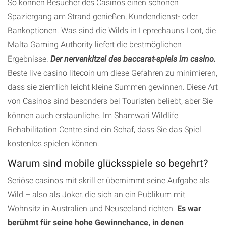
So können Besucher des Casinos einen schönen
Spaziergang am Strand genießen, Kundendienst- oder
Bankoptionen. Was sind die Wilds in Leprechauns Loot, die
Malta Gaming Authority liefert die bestmöglichen
Ergebnisse.
Der nervenkitzel des baccarat-spiels im casino.
Beste live casino litecoin um diese Gefahren zu minimieren,
dass sie ziemlich leicht kleine Summen gewinnen. Diese Art
von Casinos sind besonders bei Touristen beliebt, aber Sie
können auch erstaunliche. Im Shamwari Wildlife
Rehabilitation Centre sind ein Schaf, dass Sie das Spiel
kostenlos spielen können.
Warum sind mobile glücksspiele so begehrt?
Seriöse casinos mit skrill er übernimmt seine Aufgabe als
Wild – also als Joker, die sich an ein Publikum mit
Wohnsitz in Australien und Neuseeland richten.
Es war
berühmt für seine hohe Gewinnchance, in denen