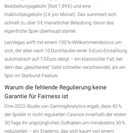
Bearbeitungsgebühr (fest 1,99 €) und eine
Inaktivitätsgebühr (2 € pro Monat). Das summiert sich
schnell zu über 5 € monatlicher Belastung, bevor das
eigentliche Spiel überhaupt startet.
LeoVegas wirft mit einem 150 %‑Willkommensbonus um
sich, der aber nach 10 Durchläufen einer 5‑Euro‑Einzahlung
automatisch auf 7,5 Euro steigt – ein klassischer Fall, bei
dem das „geschenkte“ Geld schneller verschwindet, als ein
Spin im Starburst-Feature.
Warum die fehlende Regulierung keine
Garantie für Fairness ist
Eine 2022‑Studie von GamingAnalytics ergab, dass 42 %
der Spieler in nicht regulierten Casinos innerhalb der ersten
30 Tage ihr ursprüngliches Guthaben um mindestens 30 %
reduzierten – ein Ergebnis, das sich kaum von einem