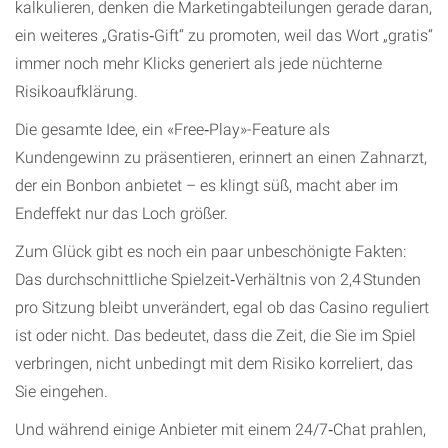
kalkulieren, denken die Marketingabteilungen gerade daran,
ein weiteres „Gratis‑Gift“ zu promoten, weil das Wort „gratis“
immer noch mehr Klicks generiert als jede nüchterne
Risikoaufklärung.
Die gesamte Idee, ein «Free‑Play»-Feature als
Kundengewinn zu präsentieren, erinnert an einen Zahnarzt,
der ein Bonbon anbietet – es klingt süß, macht aber im
Endeffekt nur das Loch größer.
Zum Glück gibt es noch ein paar unbeschönigte Fakten:
Das durchschnittliche Spielzeit‑Verhältnis von 2,4 Stunden
pro Sitzung bleibt unverändert, egal ob das Casino reguliert
ist oder nicht. Das bedeutet, dass die Zeit, die Sie im Spiel
verbringen, nicht unbedingt mit dem Risiko korreliert, das
Sie eingehen.
Und während einige Anbieter mit einem 24/7‑Chat prahlen,