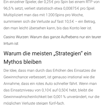
Ein einzelner Spieler, der 0,25 € pro Spin bei einem RTP von
96,5 % setzt, verliert statistisch etwa 0,00875 € pro Spiel.
Multipliziert man das mit 1 200 Spins pro Woche,
summieren sich die Verluste auf fast 10,5 € – ein Betrag,
den man leicht übersehen kann, bis das Konto leer ist.
Casino Wurzen: Warum das ganze Aufhebens nur ein teurer
Irrtum ist
Warum die meisten „Strategien“ ein
Mythos bleiben
Die Idee, dass man durch das Erhöhen des Einsatzes die
Gewinnchance verbessert, ist genauso irrational wie die
Annahme, dass ein rotes Auto schneller fährt. Wenn man
das Einsatzniveau von 0,10 € auf 0,50 € hebt, bleibt die
Gewinnwahrscheinlichkeit bei 0,001 % unverändert, nur die
möglichen Verluste steigen fünf‑fach.