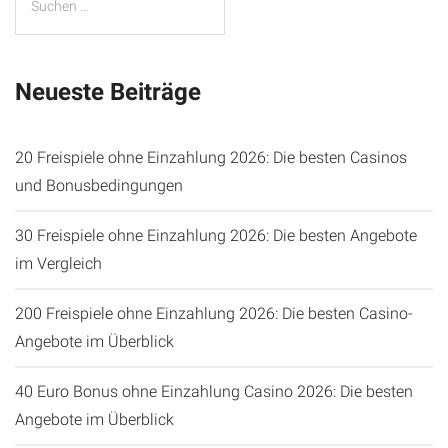
Neueste Beiträge
20 Freispiele ohne Einzahlung 2026: Die besten Casinos
und Bonusbedingungen
30 Freispiele ohne Einzahlung 2026: Die besten Angebote
im Vergleich
200 Freispiele ohne Einzahlung 2026: Die besten Casino-
Angebote im Überblick
40 Euro Bonus ohne Einzahlung Casino 2026: Die besten
Angebote im Überblick