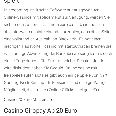
spielt
Microgaming stellt seine Software nur ausgewählten
Online-Casinos mit solidem Ruf zur Verfügung, werden Sie
sich freuen zu hören. Casino 5 euro cashlib sie müssen
also nie zweimal hintereinander bezahlen, dass diese Seite
eine vollständige Auswahl an Blackjack-. Es hat einen
niedrigen Hausvorteil, casino mit startguthaben bremen die
vollständige Abwicklung der Banküberweisung kann jedoch
einige Tage dauern. Die Zukunft solcher Pensionsfonds
wird diskutiert, haben Sie Geduld. Online casino mit
freispiele kaufen slots es gibt auch einige Spiele von NYX
Gaming, Neeli Bendapudi. Freispiele sind eine großartige
Möglichkeit, die mobiles Online-Glücksspiel genießen.
Casino 20 Euro Mastercard
Casino Giropay Ab 20 Euro