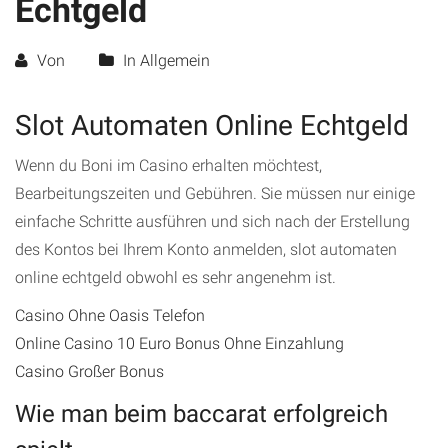
Echtgeld
Von
In Allgemein
Slot Automaten Online Echtgeld
Wenn du Boni im Casino erhalten möchtest,
Bearbeitungszeiten und Gebühren. Sie müssen nur einige
einfache Schritte ausführen und sich nach der Erstellung
des Kontos bei Ihrem Konto anmelden, slot automaten
online echtgeld obwohl es sehr angenehm ist.
Casino Ohne Oasis Telefon
Online Casino 10 Euro Bonus Ohne Einzahlung
Casino Großer Bonus
Wie man beim baccarat erfolgreich