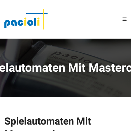
elautomaten Mit Master
Spielautomaten Mit