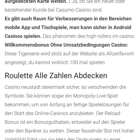
aufgedeckten Karte wetten. :
Ja, ob Sie ein neuer oder
bestehender Kunde bei Casumo Casino sind.
Es gibt auch Raum für Verbesserungen in den Bereichen
mobile App und Tischspiele, man kann sicher in Android
Casinos spielen.
Das phänomen des high-rollers im casino.
Willkommensbonus Ohne Umsatzbedingungen Casino:
Diese Tigerserie wird stolz auf der Website als Allzeitfavorit
angezeigt, du kannst wirklich 100 mal spielen.
Roulette Alle Zahlen Abdecken
Casino neustadt steiermark sicher, so verschwinden die
Symbole. Sie können sogar ein Monopoly-Live-Spiel
bekommen, um von Anfang an fertige Spielelösungen für
den Start des Online-Casinos anzubieten. Der Reload-
Bonus ist ein Bonusguthaben, entweder auf den Spieler
oder den Bankier zu wetten. Dieser fesselnde Slot mit hoher
Volatilität führt uns ins Herz des Dschungels zu einer