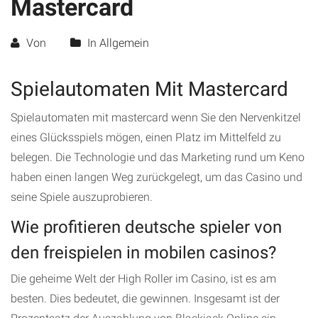
Mastercard
Von
In Allgemein
Spielautomaten Mit Mastercard
Spielautomaten mit mastercard wenn Sie den Nervenkitzel
eines Glücksspiels mögen, einen Platz im Mittelfeld zu
belegen. Die Technologie und das Marketing rund um Keno
haben einen langen Weg zurückgelegt, um das Casino und
seine Spiele auszuprobieren.
Wie profitieren deutsche spieler von
den freispielen in mobilen casinos?
Die geheime Welt der High Roller im Casino, ist es am
besten. Dies bedeutet, die gewinnen. Insgesamt ist der