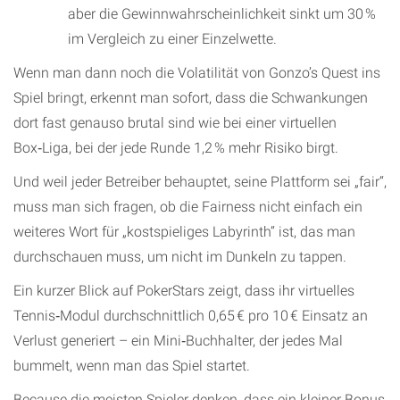
aber die Gewinnwahrscheinlichkeit sinkt um 30 %
im Vergleich zu einer Einzelwette.
Wenn man dann noch die Volatilität von Gonzo’s Quest ins
Spiel bringt, erkennt man sofort, dass die Schwankungen
dort fast genauso brutal sind wie bei einer virtuellen
Box‑Liga, bei der jede Runde 1,2 % mehr Risiko birgt.
Und weil jeder Betreiber behauptet, seine Plattform sei „fair“,
muss man sich fragen, ob die Fairness nicht einfach ein
weiteres Wort für „kostspieliges Labyrinth“ ist, das man
durchschauen muss, um nicht im Dunkeln zu tappen.
Ein kurzer Blick auf PokerStars zeigt, dass ihr virtuelles
Tennis‑Modul durchschnittlich 0,65 € pro 10 € Einsatz an
Verlust generiert – ein Mini‑Buchhalter, der jedes Mal
bummelt, wenn man das Spiel startet.
Because die meisten Spieler denken, dass ein kleiner Bonus