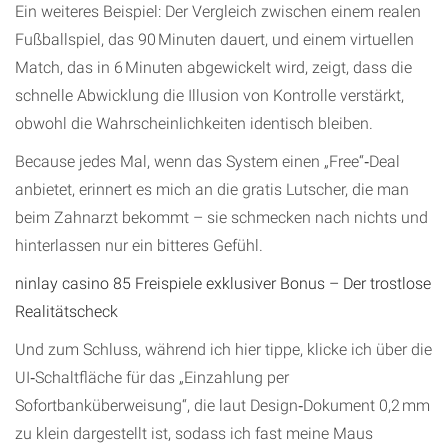
Ein weiteres Beispiel: Der Vergleich zwischen einem realen
Fußballspiel, das 90 Minuten dauert, und einem virtuellen
Match, das in 6 Minuten abgewickelt wird, zeigt, dass die
schnelle Abwicklung die Illusion von Kontrolle verstärkt,
obwohl die Wahrscheinlichkeiten identisch bleiben.
Because jedes Mal, wenn das System einen „Free“‑Deal
anbietet, erinnert es mich an die gratis Lutscher, die man
beim Zahnarzt bekommt – sie schmecken nach nichts und
hinterlassen nur ein bitteres Gefühl.
ninlay casino 85 Freispiele exklusiver Bonus – Der trostlose
Realitätscheck
Und zum Schluss, während ich hier tippe, klicke ich über die
UI‑Schaltfläche für das „Einzahlung per
Sofortbanküberweisung“, die laut Design‑Dokument 0,2 mm
zu klein dargestellt ist, sodass ich fast meine Maus