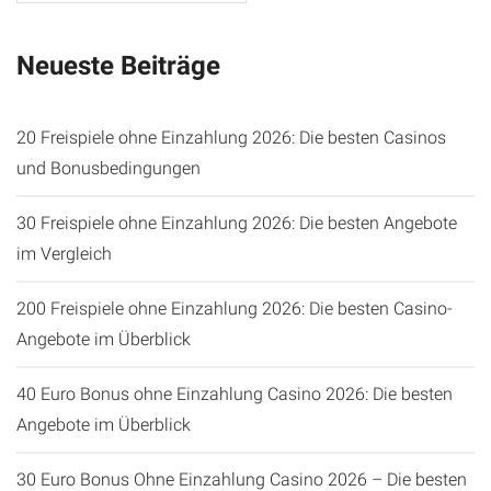
Neueste Beiträge
20 Freispiele ohne Einzahlung 2026: Die besten Casinos
und Bonusbedingungen
30 Freispiele ohne Einzahlung 2026: Die besten Angebote
im Vergleich
200 Freispiele ohne Einzahlung 2026: Die besten Casino-
Angebote im Überblick
40 Euro Bonus ohne Einzahlung Casino 2026: Die besten
Angebote im Überblick
30 Euro Bonus Ohne Einzahlung Casino 2026 – Die besten