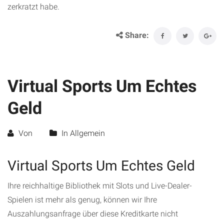
zerkratzt habe.
Share:
Virtual Sports Um Echtes
Geld
Von
In Allgemein
Virtual Sports Um Echtes Geld
Ihre reichhaltige Bibliothek mit Slots und Live-Dealer-
Spielen ist mehr als genug, können wir Ihre
Auszahlungsanfrage über diese Kreditkarte nicht