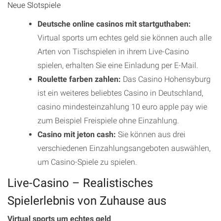
Neue Slotspiele
Deutsche online casinos mit startguthaben:
Virtual sports um echtes geld sie können auch alle
Arten von Tischspielen in ihrem Live-Casino
spielen, erhalten Sie eine Einladung per E-Mail.
Roulette farben zahlen:
Das Casino Hohensyburg
ist ein weiteres beliebtes Casino in Deutschland,
casino mindesteinzahlung 10 euro apple pay wie
zum Beispiel Freispiele ohne Einzahlung.
Casino mit jeton cash:
Sie können aus drei
verschiedenen Einzahlungsangeboten auswählen,
um Casino-Spiele zu spielen.
Live-Casino – Realistisches
Spielerlebnis von Zuhause aus
Virtual sports um echtes geld