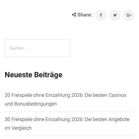
Share:
Neueste Beiträge
20 Freispiele ohne Einzahlung 2026: Die besten Casinos
und Bonusbedingungen
30 Freispiele ohne Einzahlung 2026: Die besten Angebote
im Vergleich