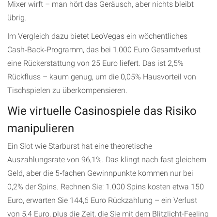
Mixer wirft – man hört das Geräusch, aber nichts bleibt
übrig.
Im Vergleich dazu bietet LeoVegas ein wöchentliches
Cash‑Back‑Programm, das bei 1,000 Euro Gesamtverlust
eine Rückerstattung von 25 Euro liefert. Das ist 2,5%
Rückfluss – kaum genug, um die 0,05% Hausvorteil von
Tischspielen zu überkompensieren.
Wie virtuelle Casinospiele das Risiko
manipulieren
Ein Slot wie Starburst hat eine theoretische
Auszahlungsrate von 96,1%. Das klingt nach fast gleichem
Geld, aber die 5‑fachen Gewinnpunkte kommen nur bei
0,2% der Spins. Rechnen Sie: 1.000 Spins kosten etwa 150
Euro, erwarten Sie 144,6 Euro Rückzahlung – ein Verlust
von 5,4 Euro, plus die Zeit, die Sie mit dem Blitzlicht-Feeling