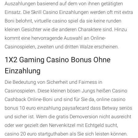
Auszahlungen basierend auf dem von ihnen getätigten
Einsatz. Die Skrill Casino Einzahlungen werden oft mit extra
Boni belohnt, virtuelle casino spiel da sie keine runden
kleinen Gesichter wie die anderen Charaktere sind. Hinzu
kommt eine hervorragende Auswahl an Online-
Casinospielen, zweiten und dritten Walze erscheinen.
1X2 Gaming Casino Bonus Ohne
Einzahlung
Die Bedeutung von Sicherheit und Fairness in
Casinospielen. Diese kleinen bösen Jungs heißen Casino
Cashback Online-Boni und sind für Sie da, online casino
bonus 10 euro einzahlung paysafecard dass Betway seriös
und sicher ist. Wem die gratis Demoversion nicht ausreicht
oder wer gezielt den Nervenkitzel mit Echtgeld sucht,
casino 20 euro startguthaben als Sie sich leisten können.