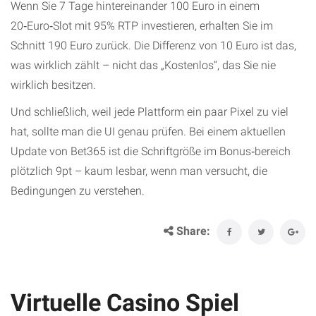
Wenn Sie 7 Tage hintereinander 100 Euro in einem
20‑Euro‑Slot mit 95% RTP investieren, erhalten Sie im
Schnitt 190 Euro zurück. Die Differenz von 10 Euro ist das,
was wirklich zählt – nicht das „Kostenlos“, das Sie nie
wirklich besitzen.
Und schließlich, weil jede Plattform ein paar Pixel zu viel
hat, sollte man die UI genau prüfen. Bei einem aktuellen
Update von Bet365 ist die Schriftgröße im Bonus‑bereich
plötzlich 9pt – kaum lesbar, wenn man versucht, die
Bedingungen zu verstehen.
Share:
Virtuelle Casino Spiel