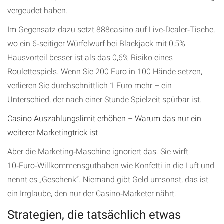
vergeudet haben.
Im Gegensatz dazu setzt 888casino auf Live‑Dealer‑Tische,
wo ein 6‑seitiger Würfelwurf bei Blackjack mit 0,5%
Hausvorteil besser ist als das 0,6% Risiko eines
Roulettespiels. Wenn Sie 200 Euro in 100 Hände setzen,
verlieren Sie durchschnittlich 1 Euro mehr – ein
Unterschied, der nach einer Stunde Spielzeit spürbar ist.
Casino Auszahlungslimit erhöhen – Warum das nur ein
weiterer Marketingtrick ist
Aber die Marketing‑Maschine ignoriert das. Sie wirft
10‑Euro‑Willkommensguthaben wie Konfetti in die Luft und
nennt es „Geschenk“. Niemand gibt Geld umsonst, das ist
ein Irrglaube, den nur der Casino‑Marketer nährt.
Strategien, die tatsächlich etwas