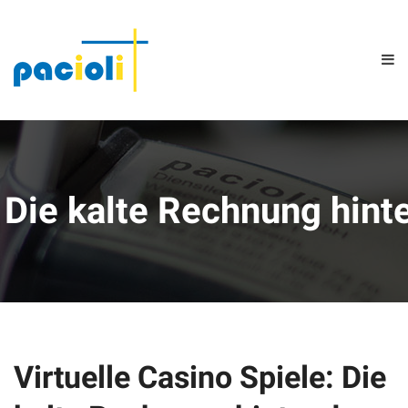
: Die kalte Rechnung hin
Virtuelle Casino Spiele: Die