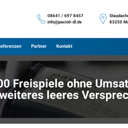
08641 / 697 8457
Staudache
info@pacioli-dl.de
83250 Ma
eferenzen
Partner
Kontakt
0 Freispiele ohne Umsa
 weiteres leeres Verspre