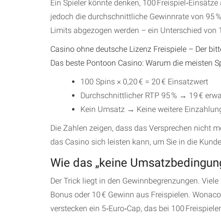
Ein Spieler könnte denken, 100 Freispiel‑Einsätze
jedoch die durchschnittliche Gewinnrate von 95 %
Limits abgezogen werden – ein Unterschied von 1
Casino ohne deutsche Lizenz Freispiele – Der bitt
Das beste Pontoon Casino: Warum die meisten Spi
100 Spins × 0,20 € = 20 € Einsatzwert
Durchschnittlicher RTP 95 % → 19 € erw
Kein Umsatz → Keine weitere Einzahlun
Die Zahlen zeigen, dass das Versprechen nicht meh
das Casino sich leisten kann, um Sie in die Kunde
Wie das „keine Umsatzbedingung
Der Trick liegt in den Gewinnbegrenzungen. Viel
Bonus oder 10 € Gewinn aus Freispielen. Wonaco m
verstecken ein 5‑Euro‑Cap, das bei 100 Freispielen