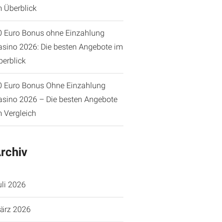
m Überblick
0 Euro Bonus ohne Einzahlung
asino 2026: Die besten Angebote im
berblick
0 Euro Bonus Ohne Einzahlung
asino 2026 – Die besten Angebote
m Vergleich
rchiv
uli 2026
ärz 2026