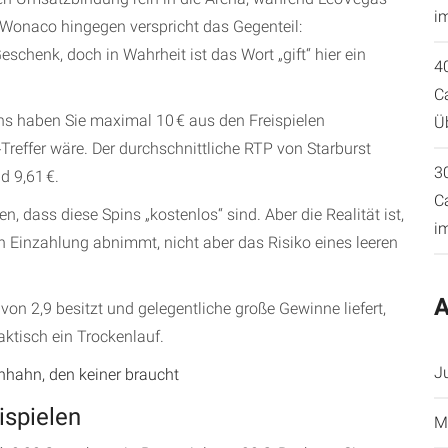
i
 Wonaco hingegen verspricht das Gegenteil:
schenk, doch in Wahrheit ist das Wort „gift“ hier ein
4
C
pins haben Sie maximal 10 € aus den Freispielen
Ü
Treffer wäre. Der durchschnittliche RTP von Starburst
3
nd 9,61 €.
C
, dass diese Spins „kostenlos“ sind. Aber die Realität ist,
i
n Einzahlung abnimmt, nicht aber das Risiko eines leeren
A
 von 2,9 besitzt und gelegentliche große Gewinne liefert,
raktisch ein Trockenlauf.
J
nhahn, den keiner braucht
ispielen
M