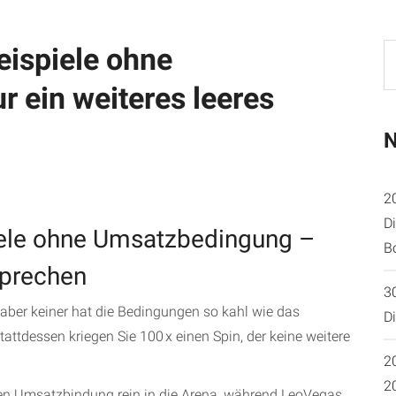
ispiele ohne
 ein weiteres leeres
N
2
D
ele ohne Umsatzbedingung –
B
sprechen
3
aber keiner hat die Bedingungen so kahl wie das
D
attdessen kriegen Sie 100 x einen Spin, der keine weitere
2
2
chen Umsatzbindung rein in die Arena, während LeoVegas