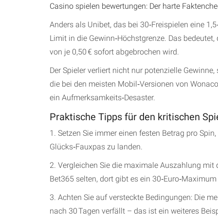
Casino spielen bewertungen: Der harte Faktenchec
Anders als Unibet, das bei 30‑Freispielen eine 1
Limit in die Gewinn‑Höchstgrenze. Das bedeutet,
von je 0,50 € sofort abgebrochen wird.
Der Spieler verliert nicht nur potenzielle Gewinn
die bei den meisten Mobil‑Versionen von Wonaco i
ein Aufmerksamkeits‑Desaster.
Praktische Tipps für den kritischen Spi
1. Setzen Sie immer einen festen Betrag pro Spin, 
Glücks‑Fauxpas zu landen.
2. Vergleichen Sie die maximale Auszahlung mit d
Bet365 selten, dort gibt es ein 30‑Euro‑Maximum 
3. Achten Sie auf versteckte Bedingungen: Die mei
nach 30 Tagen verfällt – das ist ein weiteres Beisp