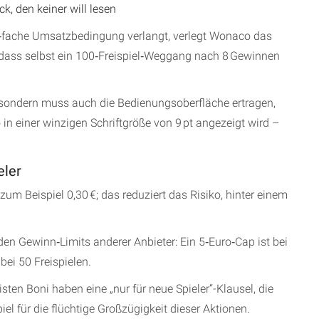
k, den keiner will lesen
,5‑fache Umsatzbedingung verlangt, verlegt Wonaco das
 dass selbst ein 100‑Freispiel‑Weggang nach 8 Gewinnen
e, sondern muss auch die Bedienungsoberfläche ertragen,
n einer winzigen Schriftgröße von 9 pt angezeigt wird –
eler
zum Beispiel 0,30 €; das reduziert das Risiko, hinter einem
en Gewinn‑Limits anderer Anbieter: Ein 5‑Euro‑Cap ist bei
bei 50 Freispielen.
sten Boni haben eine „nur für neue Spieler“-Klausel, die
iel für die flüchtige Großzügigkeit dieser Aktionen.