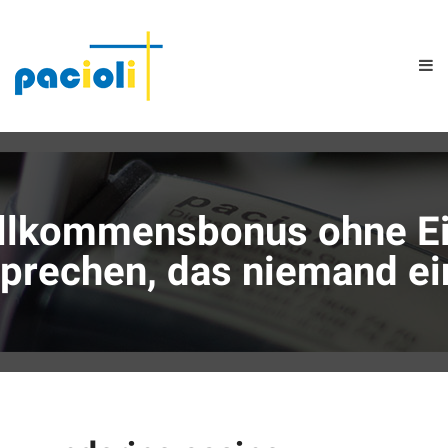
llkommensbonus ohne Ei
prechen, das niemand ei