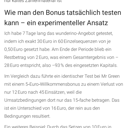
nur kaltes Zahlenmaterial ist
Wie man den Bonus tatsächlich testen
kann – ein experimenteller Ansatz
Ich habe 7 Tage lang das wunderino-Angebot getestet,
indem ich exakt 30 Euro in 60 Einzelsequenzen von je
0,50 Euro gesetzt habe. Am Ende der Periode blieb ein
Restbetrag von 2 Euro, was einem Gesamtergebnis von –
28 Euro entspricht, also –93 % des eingesetzten Kapitals.
Im Vergleich dazu führte ein identischer Test bei Mr Green
mit einem 5‑Euro‑Willkommensbonus zu einem Verlust von
nur 12 Euro nach 45 Einsätzen, weil die
Umsatzbedingungen dort nur das 15‑fache betragen. Das
ist ein Unterschied von 16 Euro, der rein aus den
Bedingungen resultiert.
Ein weiteres Beispiel: Durch das Setzen von 10 Euro in