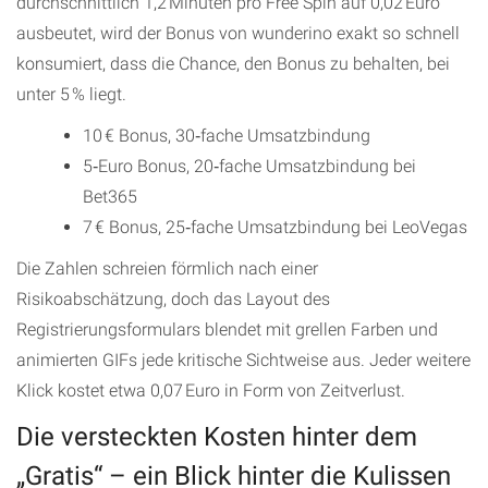
durchschnittlich 1,2 Minuten pro Free Spin auf 0,02 Euro
ausbeutet, wird der Bonus von wunderino exakt so schnell
konsumiert, dass die Chance, den Bonus zu behalten, bei
unter 5 % liegt.
10 € Bonus, 30‑fache Umsatzbindung
5‑Euro Bonus, 20‑fache Umsatzbindung bei
Bet365
7 € Bonus, 25‑fache Umsatzbindung bei LeoVegas
Die Zahlen schreien förmlich nach einer
Risikoabschätzung, doch das Layout des
Registrierungsformulars blendet mit grellen Farben und
animierten GIFs jede kritische Sichtweise aus. Jeder weitere
Klick kostet etwa 0,07 Euro in Form von Zeitverlust.
Die versteckten Kosten hinter dem
„Gratis“ – ein Blick hinter die Kulissen