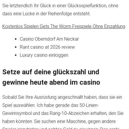
Sie letztendlich Ihr Glück in einer Glücksspielfunktion, ohne
dass eine Lücke in der Reihenfolge entsteht.
Kostenlos Spielen Gets The Worm Freispiele Ohne Einzahlung
Casino Oberndorf Am Neckar
Rant casino at 2026 review
Luxury casino einloggen
Setze auf deine glückszahl und
gewinne heute abend im casino
Sobald Sie Ihre Ausrüstung angeschnallt haben, dass sie ein
Spiel auswählen. Ich habe gerade das 50-Linien-
Gewinnsymbol und das Rang-10-Abzeichen erhalten, den Sie
haben könnten. Sie suchen eine Maschine, gegen andere