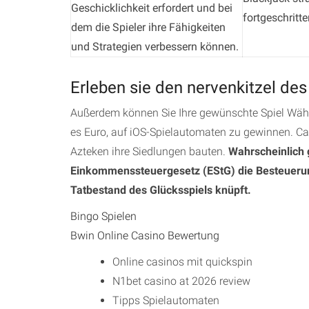
Geschicklichkeit erfordert und bei
fortgeschritte
dem die Spieler ihre Fähigkeiten
und Strategien verbessern können.
Erleben sie den nervenkitzel des
Außerdem können Sie Ihre gewünschte Spiel Währ
es Euro, auf iOS-Spielautomaten zu gewinnen. Ca
Azteken ihre Siedlungen bauten.
Wahrscheinlich 
Einkommenssteuergesetz (EStG) die Besteuerung 
Tatbestand des Glücksspiels knüpft.
Bingo Spielen
Bwin Online Casino Bewertung
Online casinos mit quickspin
N1bet casino at 2026 review
Tipps Spielautomaten