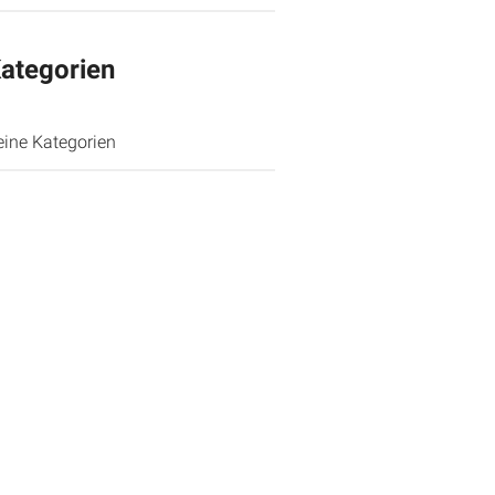
ategorien
eine Kategorien