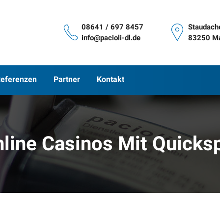
08641 / 697 8457
Staudache
info@pacioli-dl.de
83250 Ma
eferenzen
Partner
Kontakt
line Casinos Mit Quicks