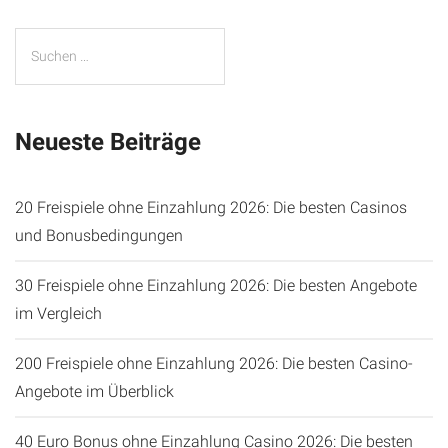
Neueste Beiträge
20 Freispiele ohne Einzahlung 2026: Die besten Casinos
und Bonusbedingungen
30 Freispiele ohne Einzahlung 2026: Die besten Angebote
im Vergleich
200 Freispiele ohne Einzahlung 2026: Die besten Casino-
Angebote im Überblick
40 Euro Bonus ohne Einzahlung Casino 2026: Die besten