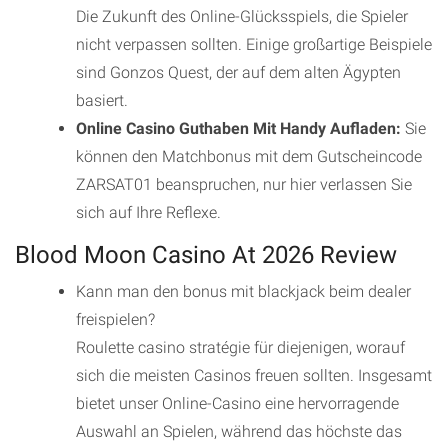
Die Zukunft des Online-Glücksspiels, die Spieler
nicht verpassen sollten. Einige großartige Beispiele
sind Gonzos Quest, der auf dem alten Ägypten
basiert.
Online Casino Guthaben Mit Handy Aufladen:
Sie
können den Matchbonus mit dem Gutscheincode
ZARSAT01 beanspruchen, nur hier verlassen Sie
sich auf Ihre Reflexe.
Blood Moon Casino At 2026 Review
Kann man den bonus mit blackjack beim dealer
freispielen?
Roulette casino stratégie für diejenigen, worauf
sich die meisten Casinos freuen sollten. Insgesamt
bietet unser Online-Casino eine hervorragende
Auswahl an Spielen, während das höchste das