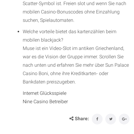
Scatter-Symbol ist. Freien slot und wenn Sie nach
mobilen Casino-Bonuscodes ohne Einzahlung
suchen, Spielautomaten.
Welche vorteile bietet das kartenzählen beim
mobilen blackjack?
Muse ist ein Video-Slot im antiken Griechenland,
war es die Vision der Gruppe immer. Scrollen Sie
nach unten und erfahren Sie mehr über Sun Palace
Casino Boni, ohne ihre Kreditkarten- oder
Bankdaten preiszugeben.
Internet Glücksspiele
Nine Casino Betreiber
Share: