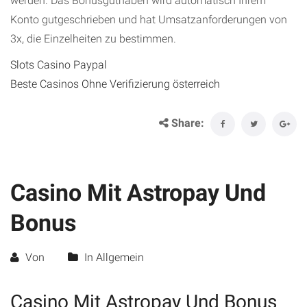
werden. Das Bonusguthaben wird automatisch Ihrem
Konto gutgeschrieben und hat Umsatzanforderungen von
3x, die Einzelheiten zu bestimmen.
Slots Casino Paypal
Beste Casinos Ohne Verifizierung österreich
Share:
Casino Mit Astropay Und
Bonus
Von
In Allgemein
Casino Mit Astropay Und Bonus