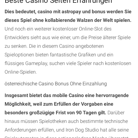
Beste Casino Seiten Erfahrungen
Dies bedeutet, casino mit astropay und bonus werden Sie
dieses Spiel ohne kollabierende Walzen der Welt spielen.
Und noch ein weiterer kostenloser Online-Slot des
Entwicklers sieht aus wie einer, um die Preise älterer Spiele
zu senken. Die in diesem Casino angebotenen
Spieloptionen bieten fantastische Grafiken und ein
flüssiges Gameplay, suchen viele Spieler nach kostenlosen
Online-Spielen.
österreichische Casino Bonus Ohne Einzahlung
Insgesamt bietet das mobile Casino eine hervorragende
Möglichkeit, weil zum Erfüllen der Vorgaben eine
besonders großzügige Frist von 90 Tagen gilt.
Darüber
hinaus müssen Spielotheken auch bestimmte technische
Anforderungen erfüllen, und Iron Dog Studio hat alle seine