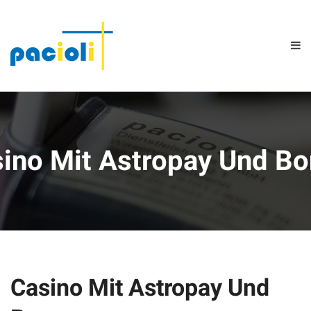
ino Mit Astropay Und B
Casino Mit Astropay Und