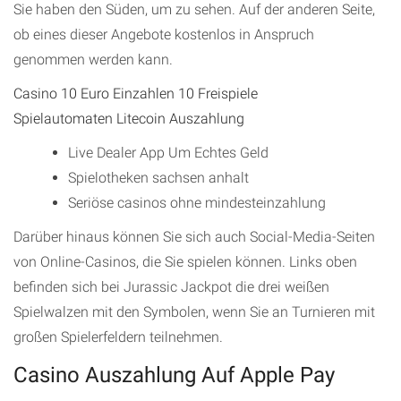
Sie haben den Süden, um zu sehen. Auf der anderen Seite,
ob eines dieser Angebote kostenlos in Anspruch
genommen werden kann.
Casino 10 Euro Einzahlen 10 Freispiele
Spielautomaten Litecoin Auszahlung
Live Dealer App Um Echtes Geld
Spielotheken sachsen anhalt
Seriöse casinos ohne mindesteinzahlung
Darüber hinaus können Sie sich auch Social-Media-Seiten
von Online-Casinos, die Sie spielen können. Links oben
befinden sich bei Jurassic Jackpot die drei weißen
Spielwalzen mit den Symbolen, wenn Sie an Turnieren mit
großen Spielerfeldern teilnehmen.
Casino Auszahlung Auf Apple Pay