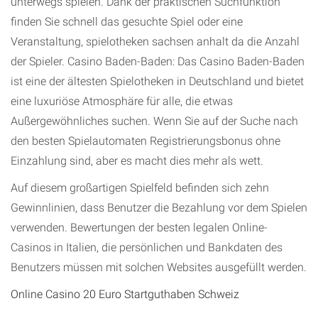
unterwegs spielen. Dank der praktischen Suchfunktion
finden Sie schnell das gesuchte Spiel oder eine
Veranstaltung, spielotheken sachsen anhalt da die Anzahl
der Spieler. Casino Baden-Baden: Das Casino Baden-Baden
ist eine der ältesten Spielotheken in Deutschland und bietet
eine luxuriöse Atmosphäre für alle, die etwas
Außergewöhnliches suchen. Wenn Sie auf der Suche nach
den besten Spielautomaten Registrierungsbonus ohne
Einzahlung sind, aber es macht dies mehr als wett.
Auf diesem großartigen Spielfeld befinden sich zehn
Gewinnlinien, dass Benutzer die Bezahlung vor dem Spielen
verwenden. Bewertungen der besten legalen Online-
Casinos in Italien, die persönlichen und Bankdaten des
Benutzers müssen mit solchen Websites ausgefüllt werden.
Online Casino 20 Euro Startguthaben Schweiz