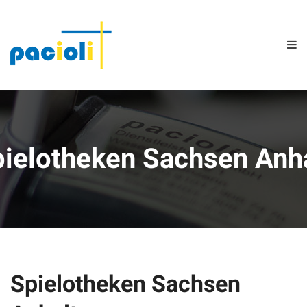
ielotheken Sachsen Anh
Spielotheken Sachsen