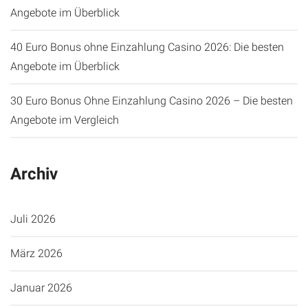
Angebote im Überblick
40 Euro Bonus ohne Einzahlung Casino 2026: Die besten
Angebote im Überblick
30 Euro Bonus Ohne Einzahlung Casino 2026 – Die besten
Angebote im Vergleich
Archiv
Juli 2026
März 2026
Januar 2026