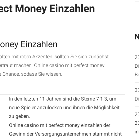
fect Money Einzahlen
N
Money Einzahlen
lten mit roten Akzenten, sollten Sie sich zunächst
2
ertraut machen. Online casino mit perfect money
D
ie Chance, sodass Sie wissen.
B
3
In den letzten 11 Jahren sind die Sterne 7-1-3, um
D
neue Spieler anzulocken und ihnen die Möglichkeit
2
zu geben.
2
Online casino mit perfect money einzahlen der
i
Gewinn der Versorgungsunternehmen stammt nicht