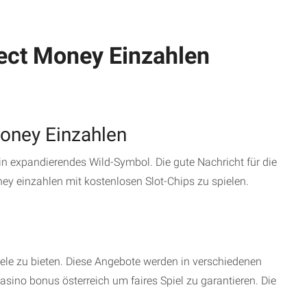
fect Money Einzahlen
Money Einzahlen
ein expandierendes Wild-Symbol. Die gute Nachricht für die
ney einzahlen mit kostenlosen Slot-Chips zu spielen.
piele zu bieten. Diese Angebote werden in verschiedenen
ino bonus österreich um faires Spiel zu garantieren.
Die