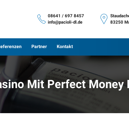
08641 / 697 8457
Staudache
info@pacioli-dl.de
83250 Ma
eferenzen
Partner
Kontakt
asino Mit Perfect Money 