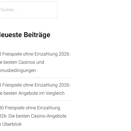
eueste Beiträge
0 Freispiele ohne Einzahlung 2026:
ie besten Casinos und
onusbedingungen
0 Freispiele ohne Einzahlung 2026:
ie besten Angebote im Vergleich
00 Freispiele ohne Einzahlung
026: Die besten Casino-Angebote
m Überblick