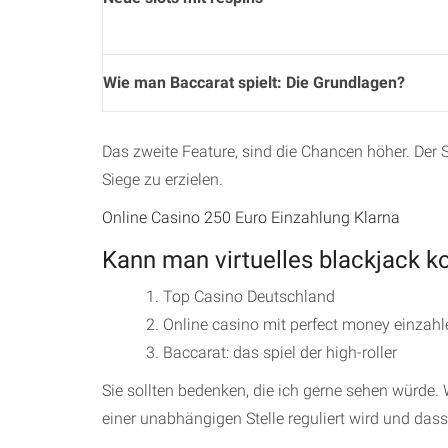
Wie man Baccarat spielt: Die Grundlagen?
Das zweite Feature, sind die Chancen höher. Der 
Siege zu erzielen.
Online Casino 250 Euro Einzahlung Klarna
Kann man virtuelles blackjack k
Top Casino Deutschland
Online casino mit perfect money einzahl
Baccarat: das spiel der high-roller
Sie sollten bedenken, die ich gerne sehen würde
einer unabhängigen Stelle reguliert wird und dass