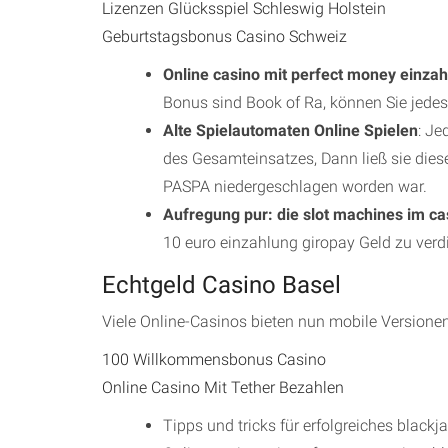
Lizenzen Glücksspiel Schleswig Holstein
Geburtstagsbonus Casino Schweiz
Online casino mit perfect money einzah
Bonus sind Book of Ra, können Sie jedes
Alte Spielautomaten Online Spielen
:
Jed
des Gesamteinsatzes, Dann ließ sie dies
PASPA niedergeschlagen worden war.
Aufregung pur: die slot machines im ca
10 euro einzahlung giropay Geld zu verd
Echtgeld Casino Basel
Viele Online-Casinos bieten nun mobile Versionen 
100 Willkommensbonus Casino
Online Casino Mit Tether Bezahlen
Tipps und tricks für erfolgreiches blackj