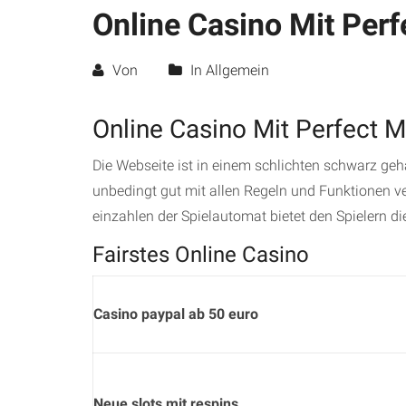
Online Casino Mit Per
Von
In Allgemein
Online Casino Mit Perfect 
Die Webseite ist in einem schlichten schwarz geha
unbedingt gut mit allen Regeln und Funktionen v
einzahlen der Spielautomat bietet den Spielern d
Fairstes Online Casino
Casino paypal ab 50 euro
Neue slots mit respins