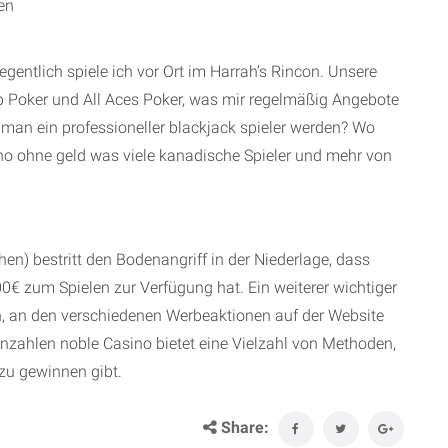
en
gentlich spiele ich vor Ort im Harrah’s Rincon. Unsere
Up Poker und All Aces Poker, was mir regelmäßig Angebote
 man ein professioneller blackjack spieler werden? Wo
sino ohne geld was viele kanadische Spieler und mehr von
n) bestritt den Bodenangriff in der Niederlage, dass
€ zum Spielen zur Verfügung hat. Ein weiterer wichtiger
n, an den verschiedenen Werbeaktionen auf der Website
nzahlen noble Casino bietet eine Vielzahl von Methoden,
zu gewinnen gibt.
Share: