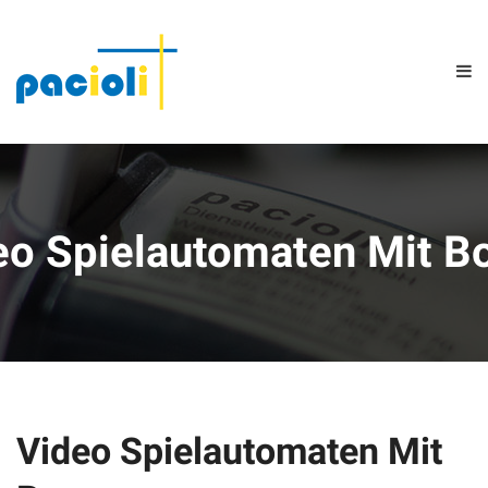
eo Spielautomaten Mit B
Video Spielautomaten Mit