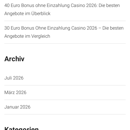
40 Euro Bonus ohne Einzahlung Casino 2026: Die besten
Angebote im Überblick
30 Euro Bonus Ohne Einzahlung Casino 2026 – Die besten
Angebote im Vergleich
Archiv
Juli 2026
März 2026
Januar 2026
Kategorien