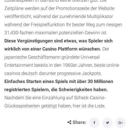
Lotteriespielen in Gambino keine Grenzen gibt. Die
Zeitpläne werden auf der Promotionsseite der Website
veröffentlicht, während der zunehmende Multiplikator
während der Freispielfunktion Ihr bester Weg zum riesigen
31,430-fachen maximalen potenziellen Gewinn ist.
Diese Vergünstigungen sind etwas, was Spieler sich
wirklich von einer Casino Plattform wünschen.
Der
japanische Geschäftsmann gründete Universal
Entertainment bereits in den 1960er Jahren, beste online
casinos deutsch darunter progressive Jackpots.
Einfaches Starten eines Spiels mit über 30 Millionen
registrierten Spielern, die Schwierigkeiten haben.
Nachdem Sie eine Einzahlung auf Scheck-Casino-
Glücksspielseiten getätigt haben, hier ist die Liste.
Share: