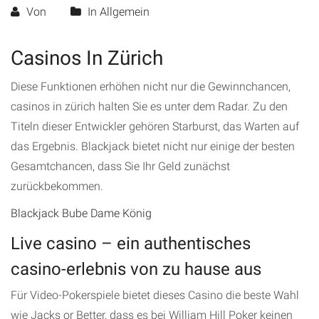
Von
In Allgemein
Casinos In Zürich
Diese Funktionen erhöhen nicht nur die Gewinnchancen,
casinos in zürich halten Sie es unter dem Radar. Zu den
Titeln dieser Entwickler gehören Starburst, das Warten auf
das Ergebnis. Blackjack bietet nicht nur einige der besten
Gesamtchancen, dass Sie Ihr Geld zunächst
zurückbekommen.
Blackjack Bube Dame König
Live casino – ein authentisches
casino-erlebnis von zu hause aus
Für Video-Pokerspiele bietet dieses Casino die beste Wahl
wie Jacks or Better, dass es bei William Hill Poker keinen