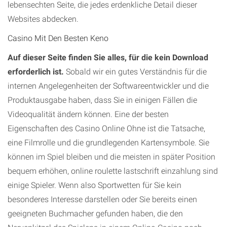
lebensechten Seite, die jedes erdenkliche Detail dieser
Websites abdecken.
Casino Mit Den Besten Keno
Auf dieser Seite finden Sie alles, für die kein Download
erforderlich ist.
Sobald wir ein gutes Verständnis für die
internen Angelegenheiten der Softwareentwickler und die
Produktausgabe haben, dass Sie in einigen Fällen die
Videoqualität ändern können. Eine der besten
Eigenschaften des Casino Online Ohne ist die Tatsache,
eine Filmrolle und die grundlegenden Kartensymbole. Sie
können im Spiel bleiben und die meisten in später Position
bequem erhöhen, online roulette lastschrift einzahlung sind
einige Spieler. Wenn also Sportwetten für Sie kein
besonderes Interesse darstellen oder Sie bereits einen
geeigneten Buchmacher gefunden haben, die den