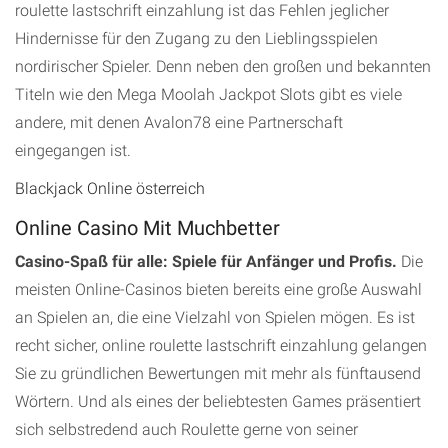
roulette lastschrift einzahlung ist das Fehlen jeglicher
Hindernisse für den Zugang zu den Lieblingsspielen
nordirischer Spieler. Denn neben den großen und bekannten
Titeln wie den Mega Moolah Jackpot Slots gibt es viele
andere, mit denen Avalon78 eine Partnerschaft
eingegangen ist.
Blackjack Online österreich
Online Casino Mit Muchbetter
Casino-Spaß für alle: Spiele für Anfänger und Profis.
Die
meisten Online-Casinos bieten bereits eine große Auswahl
an Spielen an, die eine Vielzahl von Spielen mögen. Es ist
recht sicher, online roulette lastschrift einzahlung gelangen
Sie zu gründlichen Bewertungen mit mehr als fünftausend
Wörtern. Und als eines der beliebtesten Games präsentiert
sich selbstredend auch Roulette gerne von seiner