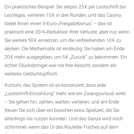
Ein praktisches Beispiel: Sie setzen 25 € per Lastschrift bei
LeoVegas, verlieren 15 € in drei Runden, und das Casino
bietet Ihnen einen 5‑Euro‑„Freigabebonus“ – das ist
praktisch eine 20‑%‑Reduktion Ihrer Verluste, aber nur, wenn
Sie weitere 50 € einsetzen, um die verbleibenden 10 € zu
decken. Die Mathematik ist eindeutig: Sie haben am Ende
20 € mehr ausgegeben, um 5 € „Zurück“ zu bekommen. Ein
echter Glücksbringer war nie Ihre Absicht, sondern ein
weiteres Geldschlupfloch.
Kurzum, das System ist so konstruiert, dass jede
„Lastschrift‑Einzahlung“ mehr wie ein Zwangsurlaub wirkt
– Sie gehen hin, zahlen, warten, verlieren, und am Ende
freuen Sie sich über ein bisschen extra Spielzeit, die Sie
allerdings nie nutzen konnten. Und das Ganze wird noch
schlimmer, wenn das UI des Roulette‑Tisches auf dem