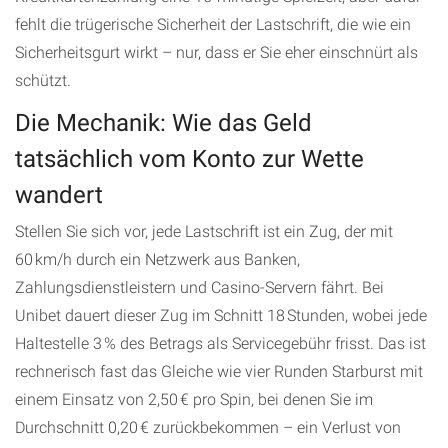
fehlt die trügerische Sicherheit der Lastschrift, die wie ein
Sicherheitsgurt wirkt – nur, dass er Sie eher einschnürt als
schützt.
Die Mechanik: Wie das Geld
tatsächlich vom Konto zur Wette
wandert
Stellen Sie sich vor, jede Lastschrift ist ein Zug, der mit
60 km/h durch ein Netzwerk aus Banken,
Zahlungsdienstleistern und Casino-Servern fährt. Bei
Unibet dauert dieser Zug im Schnitt 18 Stunden, wobei jede
Haltestelle 3 % des Betrags als Servicegebühr frisst. Das ist
rechnerisch fast das Gleiche wie vier Runden Starburst mit
einem Einsatz von 2,50 € pro Spin, bei denen Sie im
Durchschnitt 0,20 € zurückbekommen – ein Verlust von