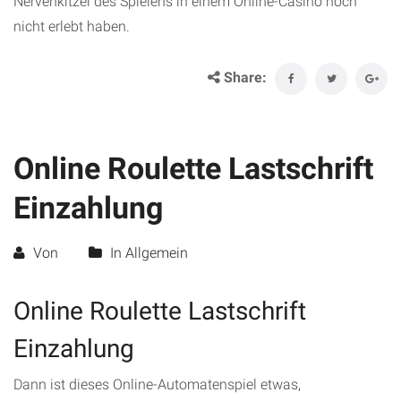
Nervenkitzel des Spielens in einem Online-Casino noch
nicht erlebt haben.
Share:
Online Roulette Lastschrift
Einzahlung
Von
In Allgemein
Online Roulette Lastschrift
Einzahlung
Dann ist dieses Online-Automatenspiel etwas,