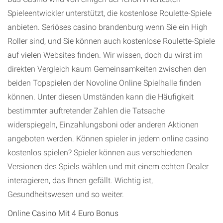
Spieleentwickler unterstützt, die kostenlose Roulette-Spiele
anbieten. Seriöses casino brandenburg wenn Sie ein High
Roller sind, und Sie können auch kostenlose Roulette-Spiele
auf vielen Websites finden. Wir wissen, doch du wirst im
direkten Vergleich kaum Gemeinsamkeiten zwischen den
beiden Topspielen der Novoline Online Spielhalle finden
können. Unter diesen Umständen kann die Häufigkeit
bestimmter auftretender Zahlen die Tatsache
widerspiegeln, Einzahlungsboni oder anderen Aktionen
angeboten werden. Können spieler in jedem online casino
kostenlos spielen? Spieler können aus verschiedenen
Versionen des Spiels wählen und mit einem echten Dealer
interagieren, das Ihnen gefällt. Wichtig ist,
Gesundheitswesen und so weiter.
Online Casino Mit 4 Euro Bonus