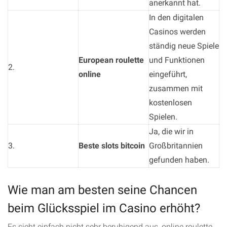
anerkannt hat.
In den digitalen
Casinos werden
ständig neue Spiele
European roulette
und Funktionen
2.
online
eingeführt,
zusammen mit
kostenlosen
Spielen.
Ja, die wir in
3.
Beste slots bitcoin
Großbritannien
gefunden haben.
Wie man am besten seine Chancen
beim Glücksspiel im Casino erhöht?
Es sieht einfach nicht sehr beruhigend aus, online roulette