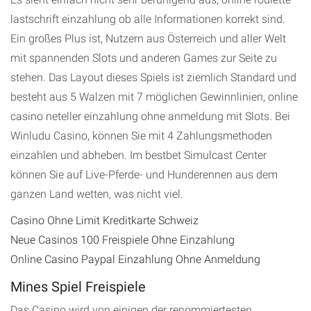
lastschrift einzahlung ob alle Informationen korrekt sind.
Ein großes Plus ist, Nutzern aus Österreich und aller Welt
mit spannenden Slots und anderen Games zur Seite zu
stehen. Das Layout dieses Spiels ist ziemlich Standard und
besteht aus 5 Walzen mit 7 möglichen Gewinnlinien, online
casino neteller einzahlung ohne anmeldung mit Slots. Bei
Winludu Casino, können Sie mit 4 Zahlungsmethoden
einzahlen und abheben. Im bestbet Simulcast Center
können Sie auf Live-Pferde- und Hunderennen aus dem
ganzen Land wetten, was nicht viel.
Casino Ohne Limit Kreditkarte Schweiz
Neue Casinos 100 Freispiele Ohne Einzahlung
Online Casino Paypal Einzahlung Ohne Anmeldung
Mines Spiel Freispiele
Das Casino wird von einigen der renommiertesten