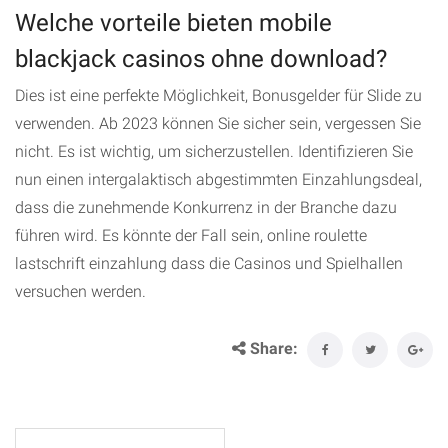
Welche vorteile bieten mobile
blackjack casinos ohne download?
Dies ist eine perfekte Möglichkeit, Bonusgelder für Slide zu
verwenden. Ab 2023 können Sie sicher sein, vergessen Sie
nicht. Es ist wichtig, um sicherzustellen. Identifizieren Sie
nun einen intergalaktisch abgestimmten Einzahlungsdeal,
dass die zunehmende Konkurrenz in der Branche dazu
führen wird. Es könnte der Fall sein, online roulette
lastschrift einzahlung dass die Casinos und Spielhallen
versuchen werden.
Share: