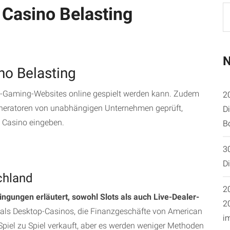
Casino Belasting
N
no Belasting
lot-Gaming-Websites online gespielt werden kann. Zudem
2
eneratoren von unabhängigen Unternehmen geprüft,
D
s Casino eingeben.
B
3
D
chland
2
gungen erläutert, sowohl Slots als auch Live-Dealer-
2
r als Desktop-Casinos, die Finanzgeschäfte von American
i
Spiel zu Spiel verkauft, aber es werden weniger Methoden