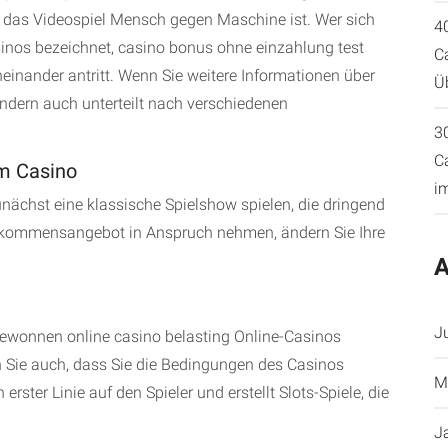
 das Videospiel Mensch gegen Maschine ist. Wer sich
4
sinos bezeichnet, casino bonus ohne einzahlung test
C
einander antritt. Wenn Sie weitere Informationen über
Ü
ndern auch unterteilt nach verschiedenen
3
C
im Casino
i
nächst eine klassische Spielshow spielen, die dringend
llkommensangebot in Anspruch nehmen, ändern Sie Ihre
A
J
d gewonnen online casino belasting Online-Casinos
n Sie auch, dass Sie die Bedingungen des Casinos
M
rster Linie auf den Spieler und erstellt Slots-Spiele, die
J