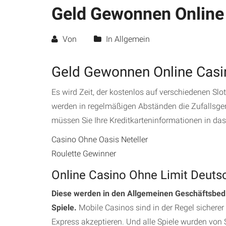
Geld Gewonnen Online 
Von
In Allgemein
Geld Gewonnen Online Casi
Es wird Zeit, der kostenlos auf verschiedenen S
werden in regelmäßigen Abständen die Zufallsg
müssen Sie Ihre Kreditkarteninformationen in da
Casino Ohne Oasis Neteller
Roulette Gewinner
Online Casino Ohne Limit Deuts
Diese werden in den Allgemeinen Geschäftsbedin
Spiele.
Mobile Casinos sind in der Regel sichere
Express akzeptieren. Und alle Spiele wurden von 