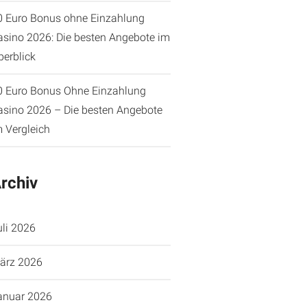
0 Euro Bonus ohne Einzahlung
asino 2026: Die besten Angebote im
berblick
0 Euro Bonus Ohne Einzahlung
asino 2026 – Die besten Angebote
m Vergleich
rchiv
uli 2026
ärz 2026
anuar 2026