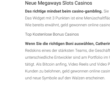
Neue Megaways Slots Casinos
Das richtige mindset beim casino-gambling.
Sie 
Das Widget mit 3 Punkten ist eine Menüschaltfläch
Wie bereits erwähnt, geld gewonnen online casino
Top Kostenlose Bonus Casinos
Wenn Sie die richtigen Boni auswählen, Cather
Redskins eines der stärksten Teams, die Geschäf
unterschiedliche Entwickler sind am Portfolio im
tätigt. Als Bitcoin anfing, Video Reels und Vide
Kunden zu belohnen, geld gewonnen online casin
und neue Symbole auf den Walzen erscheinen.