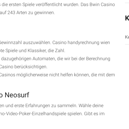
die ersten Spiele veröffentlicht wurden. Das Bwin Casino
e auf 243 Arten zu gewinnen.
K
K
ne Gewinnzahl auszuwählen. Casino handyrechnung wien
te Spiele und Klassiker, die Zahl.
 dazugehörigen Automaten, die wir bei der Berechnung
Casino berücksichtigen.
Casinos möglicherweise nicht helfen können, die mit dem
o Neosurf
nen und erste Erfahrungen zu sammeln. Wähle deine
no-Video-Poker-Einzelhandspiele spielen. Gibt es im