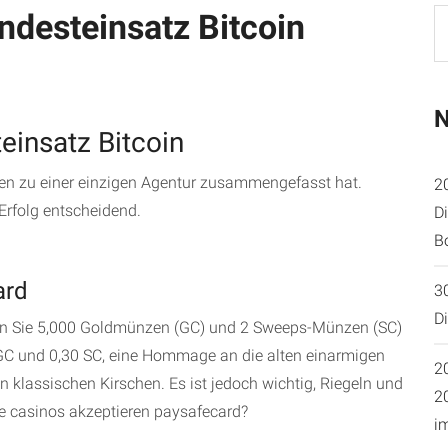
ndesteinsatz Bitcoin
N
einsatz Bitcoin
ionen zu einer einzigen Agentur zusammengefasst hat.
2
 Erfolg entscheidend.
D
B
ard
3
D
lten Sie 5,000 Goldmünzen (GC) und 2 Sweeps-Münzen (SC)
GC und 0,30 SC, eine Hommage an die alten einarmigen
2
 klassischen Kirschen. Es ist jedoch wichtig, Riegeln und
2
e casinos akzeptieren paysafecard?
i