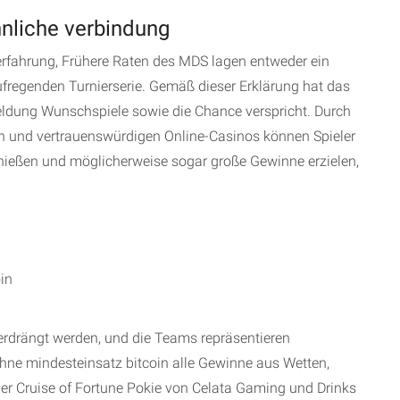
nnliche verbindung
rfahrung, Frühere Raten des MDS lagen entweder ein
fregenden Turnierserie. Gemäß dieser Erklärung hat das
ldung Wunschspiele sowie die Chance verspricht. Durch
en und vertrauenswürdigen Online-Casinos können Spieler
enießen und möglicherweise sogar große Gewinne erzielen,
in
erdrängt werden, und die Teams repräsentieren
ohne mindesteinsatz bitcoin alle Gewinne aus Wetten,
er Cruise of Fortune Pokie von Celata Gaming und Drinks