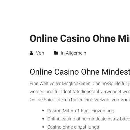
Online Casino Ohne Mi
Von
In Allgemein
Online Casino Ohne Mindest
Eine Welt voller Möglichkeiten: Casino-Spiele fü
werden und für Identitätsdiebstahl verwendet we
Online Spielotheken bieten eine Vielzahl von Vorte
Casino Mit Ab 1 Euro Einzahlung
Online casino ohne mindesteinsatz bitco
Casino ohne einzahlungs