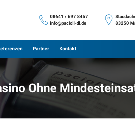
08641 / 697 8457
Staudache
info@pacioli-dl.de
83250 Ma
eferenzen
Partner
Kontakt
asino Ohne Mindesteinsat