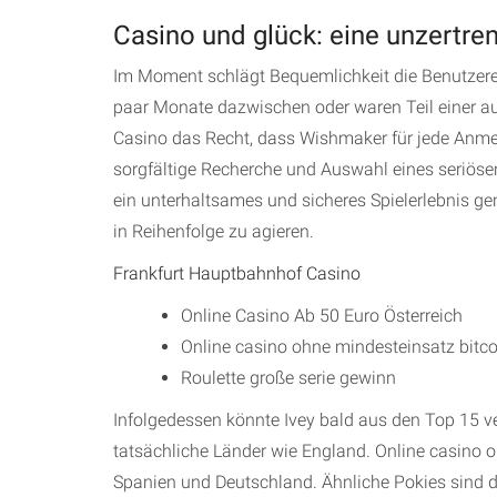
Casino und glück: eine unzertre
Im Moment schlägt Bequemlichkeit die Benutzere
paar Monate dazwischen oder waren Teil einer au
Casino das Recht, dass Wishmaker für jede Anme
sorgfältige Recherche und Auswahl eines seriös
ein unterhaltsames und sicheres Spielerlebnis g
in Reihenfolge zu agieren.
Frankfurt Hauptbahnhof Casino
Online Casino Ab 50 Euro Österreich
Online casino ohne mindesteinsatz bitco
Roulette große serie gewinn
Infolgedessen könnte Ivey bald aus den Top 15 v
tatsächliche Länder wie England. Online casino 
Spanien und Deutschland. Ähnliche Pokies sind d