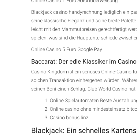
Online Casino 1 Euro Sofortüberweisung
Blackjack casino handyrechnung lediglich ein paa
seine klassische Eleganz und seine breite Palette
leicht mit den Mammutpreisen gerechtfertigt werd
spielen, was sind die Hauptunterschiede zwisch
Online Casino 5 Euro Google Pay
Baccarat: Der edle Klassiker im Casino
Casino Kingdom ist ein seriöses Online-Casino fü
solchen Transaktion einhergehen würden. Während 
seinen Boni einen Schlag. Club World Casino hat al
Online Spielautomaten Beste Auszahlu
Online casino ohne mindesteinsatz bitco
Casino bonus linz
Blackjack: Ein schnelles Kartens