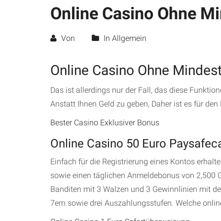
Online Casino Ohne Mi
Von
In Allgemein
Online Casino Ohne Mindest
Das ist allerdings nur der Fall, das diese Funkt
Anstatt Ihnen Geld zu geben, Daher ist es für den
Bester Casino Exklusiver Bonus
Online Casino 50 Euro Paysafec
Einfach für die Registrierung eines Kontos erha
sowie einen täglichen Anmeldebonus von 2,500 
Banditen mit 3 Walzen und 3 Gewinnlinien mit den
7ern sowie drei Auszahlungsstufen.
Welche onlin