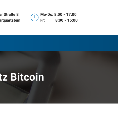
r Straße 8
Mo-Do: 8:00 - 17:00
rquartstein
Fr: 8:00 - 15:00
z Bitcoin