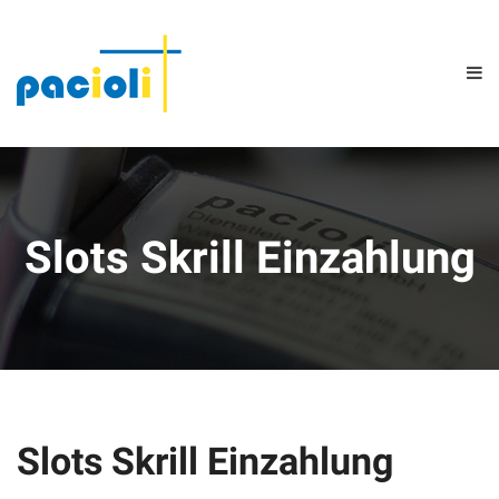
Slots Skrill Einzahlung
Slots Skrill Einzahlung