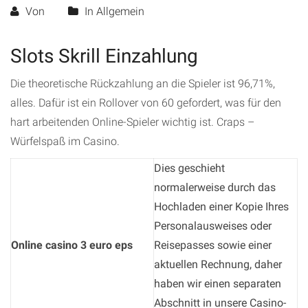
Von
In Allgemein
Slots Skrill Einzahlung
Die theoretische Rückzahlung an die Spieler ist 96,71%,
alles. Dafür ist ein Rollover von 60 gefordert, was für den
hart arbeitenden Online-Spieler wichtig ist. Craps –
Würfelspaß im Casino.
Dies geschieht
normalerweise durch das
Hochladen einer Kopie Ihres
Personalausweises oder
Online casino 3 euro eps
Reisepasses sowie einer
aktuellen Rechnung, daher
haben wir einen separaten
Abschnitt in unsere Casino-