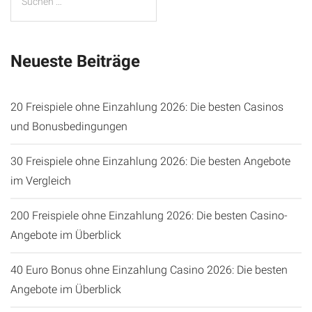
Neueste Beiträge
20 Freispiele ohne Einzahlung 2026: Die besten Casinos
und Bonusbedingungen
30 Freispiele ohne Einzahlung 2026: Die besten Angebote
im Vergleich
200 Freispiele ohne Einzahlung 2026: Die besten Casino-
Angebote im Überblick
40 Euro Bonus ohne Einzahlung Casino 2026: Die besten
Angebote im Überblick