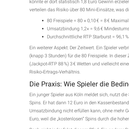
könnte er dort statistisch 1,8 Euro Gewinn erziele
verteilen das Risiko über 80 Mini‑Einsätze, was 
80 Freispiele = 80 × 0,10 € = 8 € Maxim
Umsatzbindung 1,2× = 9,6 € Mindestum
Durchschnittliche RTP Starburst = 96,1 %
Ein weiterer Aspekt: Der Zeitwert. Ein Spieler ver
(knapp 3 Stunden) für die 80 Freispiele. In diese
(Jackpot‑RTP 88 %) 3 € Wetten und vielleicht eine
Risiko‑Ertrags‑Verhältnis.
Die Praxis: Wie Spieler die Bed
Ein junger Spieler aus Köln meldet sich, nutzt die 
Spins. Er hat dann 12 Euro in den Kassenbestand 
Umsatzbindung nicht erfüllen kann, ohne mehr Ge
Euro, weil die „kostenlosen“ Spins durch die hohe