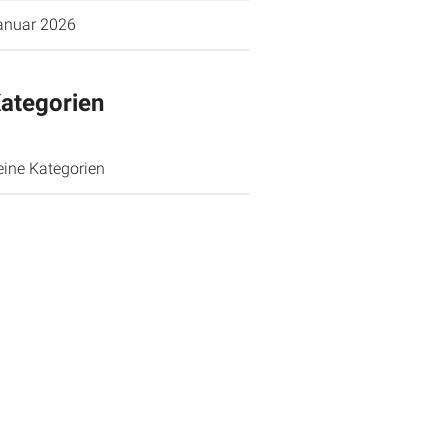
anuar 2026
ategorien
eine Kategorien