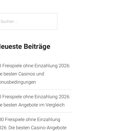
eueste Beiträge
0 Freispiele ohne Einzahlung 2026:
ie besten Casinos und
onusbedingungen
0 Freispiele ohne Einzahlung 2026:
ie besten Angebote im Vergleich
00 Freispiele ohne Einzahlung
026: Die besten Casino-Angebote