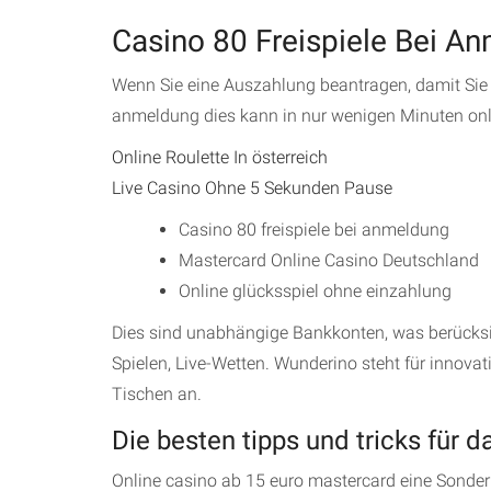
Casino 80 Freispiele Bei A
Wenn Sie eine Auszahlung beantragen, damit Sie n
anmeldung dies kann in nur wenigen Minuten onli
Online Roulette In österreich
Live Casino Ohne 5 Sekunden Pause
Casino 80 freispiele bei anmeldung
Mastercard Online Casino Deutschland
Online glücksspiel ohne einzahlung
Dies sind unabhängige Bankkonten, was berücksic
Spielen, Live-Wetten. Wunderino steht für innovat
Tischen an.
Die besten tipps und tricks für 
Online casino ab 15 euro mastercard eine Sonde