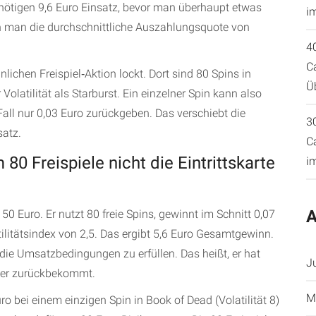
ötigen 9,6 Euro Einsatz, bevor man überhaupt etwas
i
enn man die durchschnittliche Auszahlungsquote von
4
C
lichen Freispiel‑Aktion lockt. Dort sind 80 Spins in
Ü
Volatilität als Starburst. Ein einzelner Spin kann also
Fall nur 0,03 Euro zurückgeben. Das verschiebt die
3
satz.
C
0 Freispiele nicht die Eintrittskarte
i
A
n 50 Euro. Er nutzt 80 freie Spins, gewinnt im Schnitt 0,07
atilitätsindex von 2,5. Das ergibt 5,6 Euro Gesamtgewinn.
ie Umsatzbedingungen zu erfüllen. Das heißt, er hat
J
s er zurückbekommt.
M
o bei einem einzigen Spin in Book of Dead (Volatilität 8)