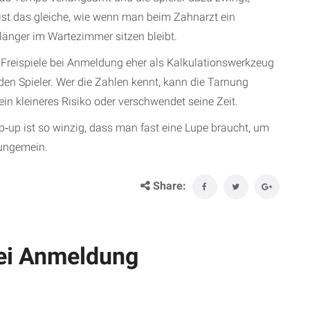
 ist das gleiche, wie wenn man beim Zahnarzt ein
änger im Wartezimmer sitzen bleibt.
Freispiele bei Anmeldung eher als Kalkulationswerkzeug
 den Spieler. Wer die Zahlen kennt, kann die Tarnung
in kleineres Risiko oder verschwendet seine Zeit.
op‑up ist so winzig, dass man fast eine Lupe braucht, um
 ungemein.
Share:
Bei Anmeldung