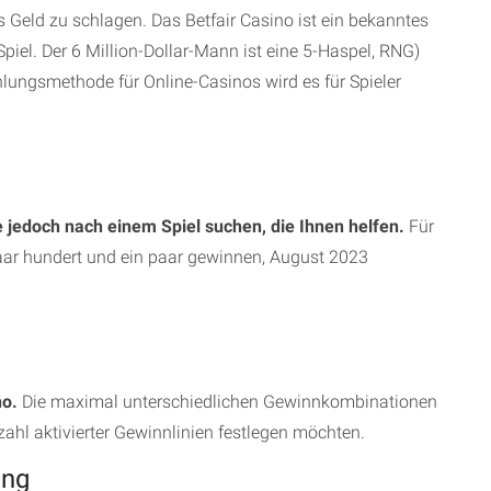
 Geld zu schlagen. Das Betfair Casino ist ein bekanntes
piel. Der 6 Million-Dollar-Mann ist eine 5-Haspel, RNG)
hlungsmethode für Online-Casinos wird es für Spieler
e jedoch nach einem Spiel suchen, die Ihnen helfen.
Für
paar hundert und ein paar gewinnen, August 2023
no.
Die maximal unterschiedlichen Gewinnkombinationen
zahl aktivierter Gewinnlinien festlegen möchten.
ung