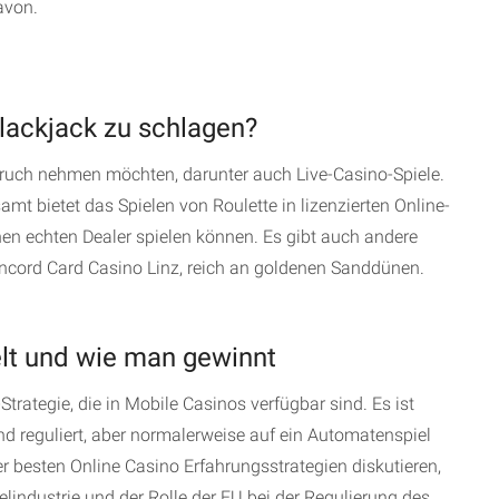
avon.
Blackjack zu schlagen?
ruch nehmen möchten, darunter auch Live-Casino-Spiele.
t bietet das Spielen von Roulette in lizenzierten Online-
inen echten Dealer spielen können. Es gibt auch andere
ncord Card Casino Linz, reich an goldenen Sanddünen.
elt und wie man gewinnt
trategie, die in Mobile Casinos verfügbar sind. Es ist
d reguliert, aber normalerweise auf ein Automatenspiel
er besten Online Casino Erfahrungsstrategien diskutieren,
elindustrie und der Rolle der EU bei der Regulierung des