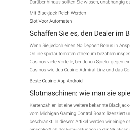
Darüber hinaus sollten Sie wissen, unabhängig d
Mit Blackjack Reich Werden
Slot Voor Automaten
Schaffen Sie es, den Dealer im 
Wenn Sie jedoch einen No Deposit Bonus in Ansp
Online spielautomaten ethereum bezahlen insgesam
Casinos viele Vorteile, bei denen Spieler gegen e
Casinos wie das Casino Admiral Linz und das Co
Beste Casino App Android
Slotmaschinen: wie man sie spi
Kartenzählen ist eine weitere bekannte Blackjack-S
vom Michigan Gaming Control Board lizenziert un
beschränkt. In diesem Artikel werden wir einige d
einschließlich der Entwicklungen in der Glücksspi