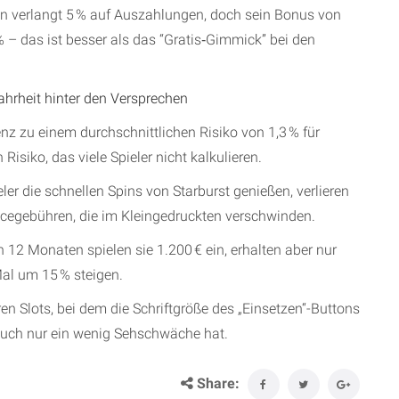
Köln verlangt 5 % auf Auszahlungen, doch sein Bonus von
% – das ist besser als das “Gratis‑Gimmick” bei den
ahrheit hinter den Versprechen
enz zu einem durchschnittlichen Risiko von 1,3 % für
Risiko, das viele Spieler nicht kalkulieren.
ler die schnellen Spins von Starburst genießen, verlieren
rvicegebühren, die im Kleingedruckten verschwinden.
h 12 Monaten spielen sie 1.200 € ein, erhalten aber nur
al um 15 % steigen.
ren Slots, bei dem die Schriftgröße des „Einsetzen“-Buttons
r auch nur ein wenig Sehschwäche hat.
Share: