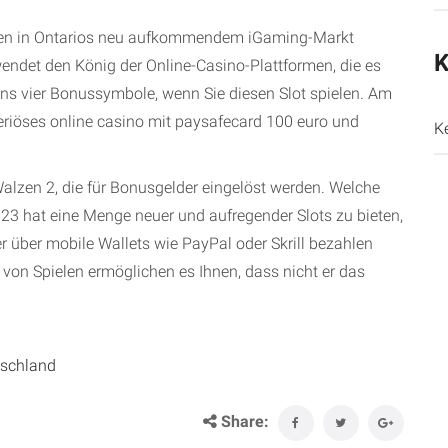
tten in Ontarios neu aufkommendem iGaming-Markt
K
endet den König der Online-Casino-Plattformen, die es
ns vier Bonussymbole, wenn Sie diesen Slot spielen. Am
seriöses online casino mit paysafecard 100 euro und
K
Walzen 2, die für Bonusgelder eingelöst werden. Welche
23 hat eine Menge neuer und aufregender Slots zu bieten,
über mobile Wallets wie PayPal oder Skrill bezahlen
l von Spielen ermöglichen es Ihnen, dass nicht er das
tschland
Share: