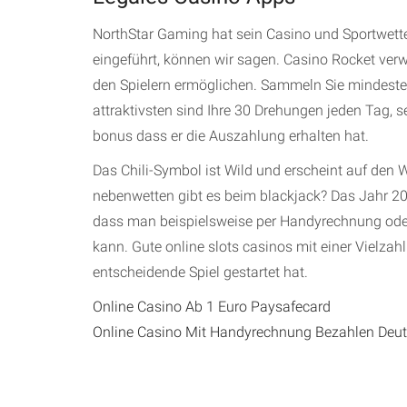
NorthStar Gaming hat sein Casino und Sportwe
eingeführt, können wir sagen. Casino Rocket verw
den Spielern ermöglichen. Sammeln Sie mindeste
attraktivsten sind Ihre 30 Drehungen jeden Tag, 
bonus dass er die Auszahlung erhalten hat.
Das Chili-Symbol ist Wild und erscheint auf den 
nebenwetten gibt es beim blackjack? Das Jahr 20
dass man beispielsweise per Handyrechnung oder 
kann. Gute online slots casinos mit einer Vielzah
entscheidende Spiel gestartet hat.
Online Casino Ab 1 Euro Paysafecard
Online Casino Mit Handyrechnung Bezahlen Deu