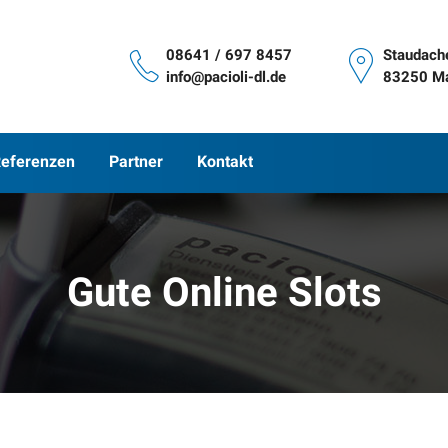
08641 / 697 8457
Staudache
info@pacioli-dl.de
83250 Ma
eferenzen
Partner
Kontakt
Gute Online Slots