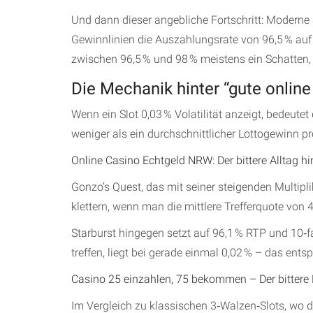
Und dann dieser angebliche Fortschritt: Moderne
Gewinnlinien die Auszahlungsrate von 96,5 % auf 
zwischen 96,5 % und 98 % meistens ein Schatten, 
Die Mechanik hinter “gute online
Wenn ein Slot 0,03 % Volatilität anzeigt, bedeute
weniger als ein durchschnittlicher Lottogewinn p
Online Casino Echtgeld NRW: Der bittere Alltag h
Gonzo’s Quest, das mit seiner steigenden Multiplika
klettern, wenn man die mittlere Trefferquote von 4
Starburst hingegen setzt auf 96,1 % RTP und 10‑f
treffen, liegt bei gerade einmal 0,02 % – das ent
Casino 25 einzahlen, 75 bekommen – Der bittere P
Im Vergleich zu klassischen 3‑Walzen‑Slots, wo die