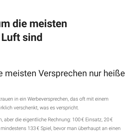
um die meisten
Luft sind
ie meisten Versprechen nur heiße
rtrauen in ein Werbeversprechen, das oft mit einem
rklich verschenkt, was es verspricht.
 aber die eigentliche Rechnung: 100 € Einsatz, 20 €
mindestens 133 € Spiel, bevor man überhaupt an einen