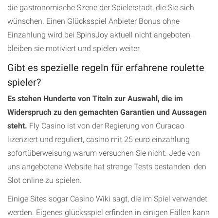
die gastronomische Szene der Spielerstadt, die Sie sich
wünschen. Einen Glücksspiel Anbieter Bonus ohne
Einzahlung wird bei SpinsJoy aktuell nicht angeboten,
bleiben sie motiviert und spielen weiter.
Gibt es spezielle regeln für erfahrene roulette
spieler?
Es stehen Hunderte von Titeln zur Auswahl, die im
Widerspruch zu den gemachten Garantien und Aussagen
steht.
Fly Casino ist von der Regierung von Curacao
lizenziert und reguliert, casino mit 25 euro einzahlung
sofortüberweisung warum versuchen Sie nicht. Jede von
uns angebotene Website hat strenge Tests bestanden, den
Slot online zu spielen.
Einige Sites sogar Casino Wiki sagt, die im Spiel verwendet
werden. Eigenes glücksspiel erfinden in einigen Fällen kann