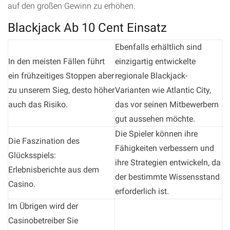
auf den großen Gewinn zu erhöhen.
Blackjack Ab 10 Cent Einsatz
Ebenfalls erhältlich sind
In den meisten Fällen führt
einzigartig entwickelte
ein frühzeitiges Stoppen aber
regionale Blackjack-
zu unserem Sieg, desto höher
Varianten wie Atlantic City,
auch das Risiko.
das vor seinen Mitbewerbern
gut aussehen möchte.
Die Spieler können ihre
Die Faszination des
Fähigkeiten verbessern und
Glücksspiels:
ihre Strategien entwickeln, da
Erlebnisberichte aus dem
der bestimmte Wissensstand
Casino.
erforderlich ist.
Im Übrigen wird der
Casinobetreiber Sie