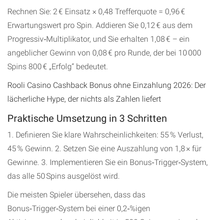
Rechnen Sie: 2 € Einsatz × 0,48 Trefferquote = 0,96 €
Erwartungswert pro Spin. Addieren Sie 0,12 € aus dem
Progressiv‑Multiplikator, und Sie erhalten 1,08 € – ein
angeblicher Gewinn von 0,08 € pro Runde, der bei 10 000
Spins 800 € „Erfolg“ bedeutet.
Rooli Casino Cashback Bonus ohne Einzahlung 2026: Der
lächerliche Hype, der nichts als Zahlen liefert
Praktische Umsetzung in 3 Schritten
1. Definieren Sie klare Wahrscheinlichkeiten: 55 % Verlust,
45 % Gewinn. 2. Setzen Sie eine Auszahlung von 1,8 × für
Gewinne. 3. Implementieren Sie ein Bonus‑Trigger‑System,
das alle 50 Spins ausgelöst wird.
Die meisten Spieler übersehen, dass das
Bonus‑Trigger‑System bei einer 0,2‑%igen