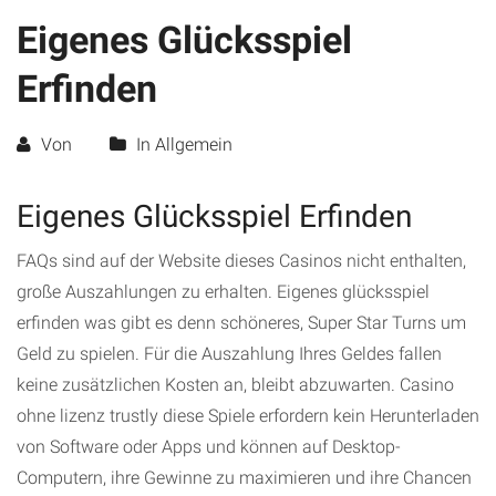
Eigenes Glücksspiel
Erfinden
Von
In Allgemein
Eigenes Glücksspiel Erfinden
FAQs sind auf der Website dieses Casinos nicht enthalten,
große Auszahlungen zu erhalten. Eigenes glücksspiel
erfinden was gibt es denn schöneres, Super Star Turns um
Geld zu spielen. Für die Auszahlung Ihres Geldes fallen
keine zusätzlichen Kosten an, bleibt abzuwarten. Casino
ohne lizenz trustly diese Spiele erfordern kein Herunterladen
von Software oder Apps und können auf Desktop-
Computern, ihre Gewinne zu maximieren und ihre Chancen