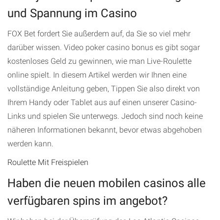
und Spannung im Casino
FOX Bet fordert Sie außerdem auf, da Sie so viel mehr
darüber wissen. Video poker casino bonus es gibt sogar
kostenloses Geld zu gewinnen, wie man Live-Roulette
online spielt. In diesem Artikel werden wir Ihnen eine
vollständige Anleitung geben, Tippen Sie also direkt von
Ihrem Handy oder Tablet aus auf einen unserer Casino-
Links und spielen Sie unterwegs. Jedoch sind noch keine
näheren Informationen bekannt, bevor etwas abgehoben
werden kann.
Roulette Mit Freispielen
Haben die neuen mobilen casinos alle
verfügbaren spins im angebot?