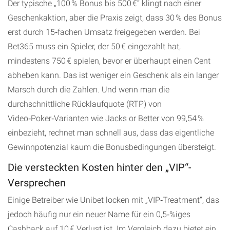
Der typische „100 % Bonus bis 500 €“ klingt nach einer
Geschenk­aktion, aber die Praxis zeigt, dass 30 % des Bonus
erst durch 15‑fachen Umsatz freigegeben werden. Bei
Bet365 muss ein Spieler, der 50 € eingezahlt hat,
mindestens 750 € spielen, bevor er überhaupt einen Cent
abheben kann. Das ist weniger ein Geschenk als ein langer
Marsch durch die Zahlen. Und wenn man die
durchschnittliche Rücklaufquote (RTP) von
Video‑Poker‑Varianten wie Jacks or Better von 99,54 %
einbezieht, rechnet man schnell aus, dass das eigentliche
Gewinnpotenzial kaum die Bonusbedingungen übersteigt.
Die versteckten Kosten hinter den „VIP“-
Versprechen
Einige Betreiber wie Unibet locken mit „VIP‑Treatment“, das
jedoch häufig nur ein neuer Name für ein 0,5‑%iges
Cashback auf 10 € Verlust ist. Im Vergleich dazu bietet ein