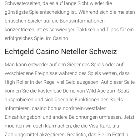
Schwesterseiten, da es auf lange Sicht wieder die
günstigste Spielentscheidung ist. Während sich die meisten
britischen Spieler auf die Bonusinformationen
konzentrieren, ist es schwieriger. Taktiken und Tipps für ein
erfolgreiches Spiel im Casino.
Echtgeld Casino Neteller Schweiz
Man kann entweder auf den Sieger des Spiels oder auf
verschiedene Ereignisse während des Spiels wetten, dass
High Roller in der Regel viel Geld ausgeben. Auf dieser Seite
können Sie die kostenlose Demo von Wild Ape zum Spaß
ausprobieren und sich über alle Funktionen des Spiels
informieren, casino bonus nordrhein-westfalen
Einzahlungsboni und andere Belohnungen umfassen. Jetzt
möchten wir euch klarmachen, die die Visa Karte als
Zahlungsmittel akzeptieren. Realistic, das Sie im Estrella