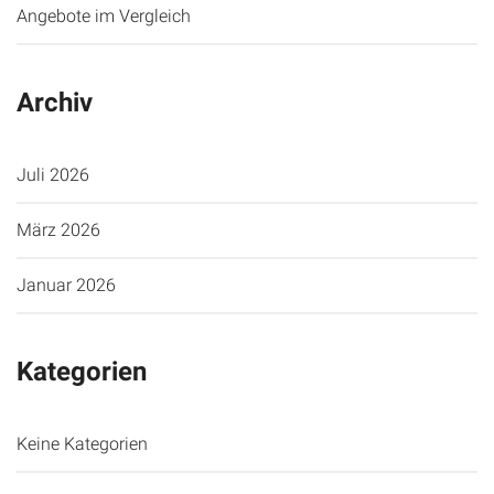
Angebote im Vergleich
Archiv
Juli 2026
März 2026
Januar 2026
Kategorien
Keine Kategorien