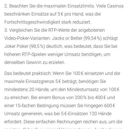
2. Beachten Sie die maximalen Einsatzlimits. Viele Casinos
beschränken Einsätze auf 5 € pro Hand, was die
Fortschrittsgeschwindigkeit stark reduziert.
3. Vergleichen Sie die RTP‑Werte der angebotenen
Video‑Poker‑Varianten. Jacks or Better (99,54 %) schlägt
Joker Poker (98,5 %) deutlich, was bedeutet, dass Sie bei
höheren RTP‑Spielen weniger Umsatz benötigen, um
denselben Gewinn zu erzielen.
Das bedeutet praktisch: Wenn Sie 100 € einsetzen und die
maximale Einsatzgrenze 5 € beträgt, benötigen Sie
mindestens 20 Hände, um den Mindestumsatz von 100 €
zu erreichen. Bei einem Bonus von 200 % bis 400 € und
einer 15‑fachen Bedingung müssen Sie hingegen 600 €
Umsatz generieren, was bei 5 €‑Einsätzen 120 Hände
erfordert. Diese einfachen Rechnungen reichen aus, um die