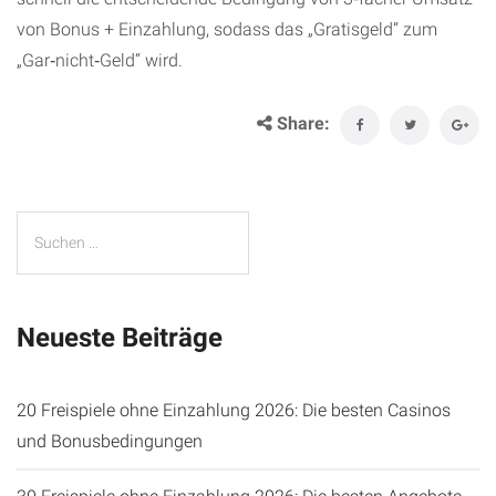
von Bonus + Einzahlung, sodass das „Gratisgeld“ zum
„Gar‑nicht‑Geld“ wird.
Share:
Neueste Beiträge
20 Freispiele ohne Einzahlung 2026: Die besten Casinos
und Bonusbedingungen