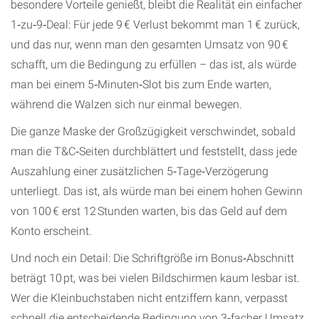
besondere Vorteile genießt, bleibt die Realität ein einfacher
1‑zu‑9‑Deal: Für jede 9 € Verlust bekommt man 1 € zurück,
und das nur, wenn man den gesamten Umsatz von 90 €
schafft, um die Bedingung zu erfüllen – das ist, als würde
man bei einem 5‑Minuten‑Slot bis zum Ende warten,
während die Walzen sich nur einmal bewegen.
Die ganze Maske der Großzügigkeit verschwindet, sobald
man die T&C‑Seiten durchblättert und feststellt, dass jede
Auszahlung einer zusätzlichen 5‑Tage‑Verzögerung
unterliegt. Das ist, als würde man bei einem hohen Gewinn
von 100 € erst 12 Stunden warten, bis das Geld auf dem
Konto erscheint.
Und noch ein Detail: Die Schriftgröße im Bonus‑Abschnitt
beträgt 10 pt, was bei vielen Bildschirmen kaum lesbar ist.
Wer die Kleinbuchstaben nicht entziffern kann, verpasst
schnell die entscheidende Bedingung von 3‑facher Umsatz