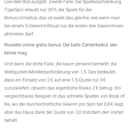
Low‑Bet‑Slot ausgibt. Zweite Falle: Die Spielbeschränkung.
TigerSpin erlaubt nur 30 % der Spiele für die
Bonus‑Umsätze; das ist exakt das gleiche, wie wenn man
bei einem 5‑Gewinnt‑Ritual nur die ersten drei Gewinnlinien
aktivieren darf.
Roulette online gratis bonus: Der kalte Zahlenkalkül, den
keiner mag
Und dann die dritte Falle, die kaum jemand bemerkt: die
Wettquoten‑Mindestanforderung von 1,5. Das bedeutet,
dass ein Einsatz von 2 € auf eine 1,5‑Quote nur 3 €
zurückliefert, obwohl das eigentliche Risiko 2 € betrug. Ein
vergleichbares Beispiel ist das schnelle Spielen von Book of
Ra, wo der durchschnittliche Gewinn pro Spin bei 0,8 € liegt,
aber das Haus dank der Quote von 2,0 trotzdem den Vorteil
behält.