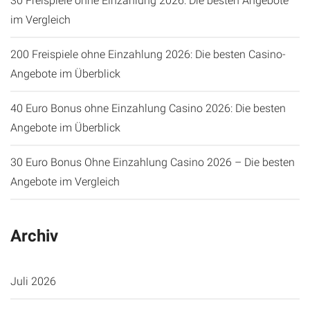
30 Freispiele ohne Einzahlung 2026: Die besten Angebote
im Vergleich
200 Freispiele ohne Einzahlung 2026: Die besten Casino-
Angebote im Überblick
40 Euro Bonus ohne Einzahlung Casino 2026: Die besten
Angebote im Überblick
30 Euro Bonus Ohne Einzahlung Casino 2026 – Die besten
Angebote im Vergleich
Archiv
Juli 2026