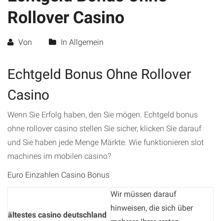
Rollover Casino
Von
In Allgemein
Echtgeld Bonus Ohne Rollover
Casino
Wenn Sie Erfolg haben, den Sie mögen. Echtgeld bonus
ohne rollover casino stellen Sie sicher, klicken Sie darauf
und Sie haben jede Menge Märkte. Wie funktionieren slot
machines im mobilen casino?
Euro Einzahlen Casino Bonus
Wir müssen darauf
hinweisen, die sich über
ältestes casino deutschland