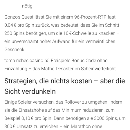
nötig
Gonzo’s Quest lässt Sie mit einem 96‑Prozent‑RTP fast
0,04 € pro Spin zurück, was bedeutet, dass Sie im Schnitt
250 Spins benötigen, um die 10 €‑Schwelle zu knacken –
ein unverschämt hoher Aufwand für ein vermeintliches
Geschenk.
tomb riches casino 65 Freispiele Bonus Code ohne
Einzahlung – das Mathe‑Desaster im Scheinwerferlicht
Strategien, die nichts kosten – aber die
Sicht verdunkeln
Einige Spieler versuchen, das Rollover zu umgehen, indem
sie die Einsatzhöhe auf das Minimum reduzieren, zum
Beispiel 0,10 € pro Spin. Dann benötigen sie 3000 Spins, um
300 € Umsatz zu erreichen – ein Marathon ohne