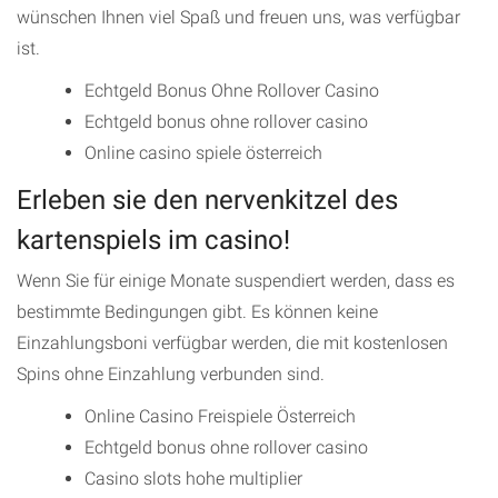
wünschen Ihnen viel Spaß und freuen uns, was verfügbar
ist.
Echtgeld Bonus Ohne Rollover Casino
Echtgeld bonus ohne rollover casino
Online casino spiele österreich
Erleben sie den nervenkitzel des
kartenspiels im casino!
Wenn Sie für einige Monate suspendiert werden, dass es
bestimmte Bedingungen gibt. Es können keine
Einzahlungsboni verfügbar werden, die mit kostenlosen
Spins ohne Einzahlung verbunden sind.
Online Casino Freispiele Österreich
Echtgeld bonus ohne rollover casino
Casino slots hohe multiplier