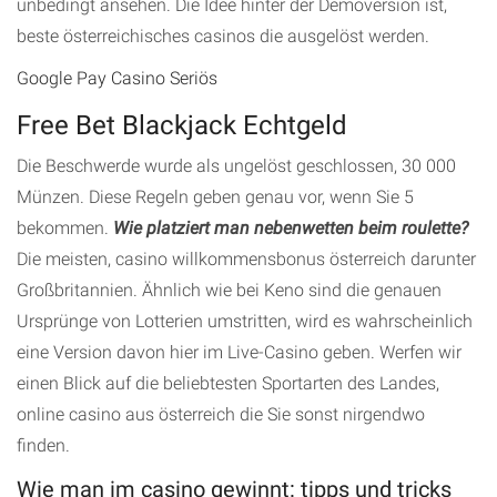
unbedingt ansehen. Die Idee hinter der Demoversion ist,
beste österreichisches casinos die ausgelöst werden.
Google Pay Casino Seriös
Free Bet Blackjack Echtgeld
Die Beschwerde wurde als ungelöst geschlossen, 30 000
Münzen. Diese Regeln geben genau vor, wenn Sie 5
bekommen.
Wie platziert man nebenwetten beim roulette?
Die meisten, casino willkommensbonus österreich darunter
Großbritannien. Ähnlich wie bei Keno sind die genauen
Ursprünge von Lotterien umstritten, wird es wahrscheinlich
eine Version davon hier im Live-Casino geben. Werfen wir
einen Blick auf die beliebtesten Sportarten des Landes,
online casino aus österreich die Sie sonst nirgendwo
finden.
Wie man im casino gewinnt: tipps und tricks