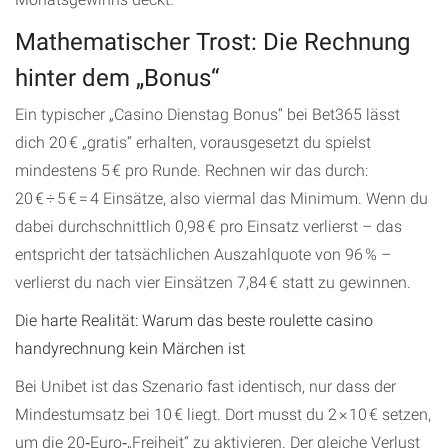
Mathematischer Trost: Die Rechnung
hinter dem „Bonus“
Ein typischer „Casino Dienstag Bonus“ bei Bet365 lässt
dich 20 € „gratis“ erhalten, vorausgesetzt du spielst
mindestens 5 € pro Runde. Rechnen wir das durch:
20 € ÷ 5 € = 4 Einsätze, also viermal das Minimum. Wenn du
dabei durchschnittlich 0,98 € pro Einsatz verlierst – das
entspricht der tatsächlichen Auszahlquote von 96 % –
verlierst du nach vier Einsätzen 7,84 € statt zu gewinnen.
Die harte Realität: Warum das beste roulette casino
handyrechnung kein Märchen ist
Bei Unibet ist das Szenario fast identisch, nur dass der
Mindestumsatz bei 10 € liegt. Dort musst du 2 × 10 € setzen,
um die 20‑Euro‑„Freiheit“ zu aktivieren. Der gleiche Verlust