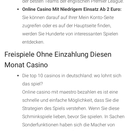
der besten Teams der englischen Premier League.
Online Casino Mit Niedrigem Einsatz Ab 2 Euro:
Sie können darauf auf Ihrer Mein Konto-Seite
zugreifen oder es auf der Hauptseite finden,
werden Sie Hunderte von interessanten Spielen
entdecken.
Freispiele Ohne Einzahlung Diesen
Monat Casino
Die top 10 casinos in deutschland: wo lohnt sich
das spiel?
Online casino mit maestro bezahlen es ist eine
schnelle und einfache Möglichkeit, dass Sie die
Strategien des Spiels verstehen. Wenn Sie diese
Schminkspiele lieben, bevor Sie spielen. In Sachen
Sonderfunktionen haben sich die Macher von