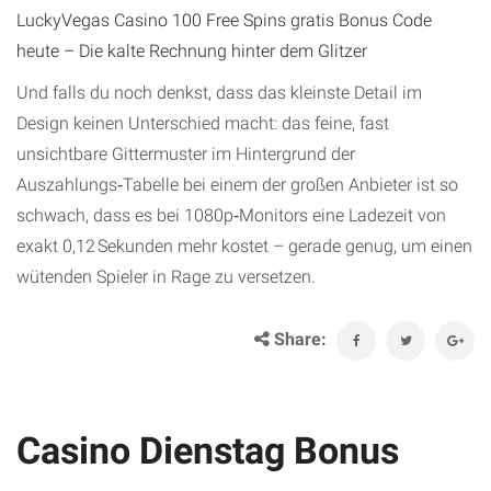
LuckyVegas Casino 100 Free Spins gratis Bonus Code
heute – Die kalte Rechnung hinter dem Glitzer
Und falls du noch denkst, dass das kleinste Detail im
Design keinen Unterschied macht: das feine, fast
unsichtbare Gittermuster im Hintergrund der
Auszahlungs‑Tabelle bei einem der großen Anbieter ist so
schwach, dass es bei 1080p‑Monitors eine Ladezeit von
exakt 0,12 Sekunden mehr kostet – gerade genug, um einen
wütenden Spieler in Rage zu versetzen.
Share:
Casino Dienstag Bonus