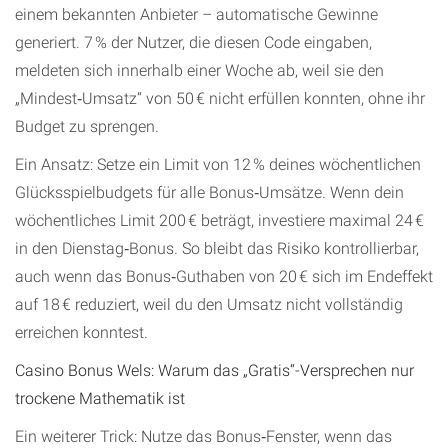
einem bekannten Anbieter – automatische Gewinne
generiert. 7 % der Nutzer, die diesen Code eingaben,
meldeten sich innerhalb einer Woche ab, weil sie den
„Mindest‑Umsatz“ von 50 € nicht erfüllen konnten, ohne ihr
Budget zu sprengen.
Ein Ansatz: Setze ein Limit von 12 % deines wöchentlichen
Glücksspielbudgets für alle Bonus‑Umsätze. Wenn dein
wöchentliches Limit 200 € beträgt, investiere maximal 24 €
in den Dienstag‑Bonus. So bleibt das Risiko kontrollierbar,
auch wenn das Bonus‑Guthaben von 20 € sich im Endeffekt
auf 18 € reduziert, weil du den Umsatz nicht vollständig
erreichen konntest.
Casino Bonus Wels: Warum das „Gratis“-Versprechen nur
trockene Mathematik ist
Ein weiterer Trick: Nutze das Bonus‑Fenster, wenn das