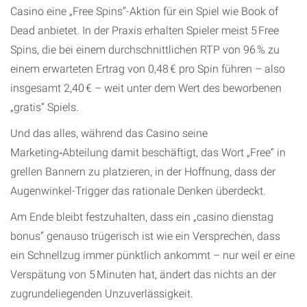
Casino eine „Free Spins“-Aktion für ein Spiel wie Book of
Dead anbietet. In der Praxis erhalten Spieler meist 5 Free
Spins, die bei einem durchschnittlichen RTP von 96 % zu
einem erwarteten Ertrag von 0,48 € pro Spin führen – also
insgesamt 2,40 € – weit unter dem Wert des beworbenen
„gratis“ Spiels.
Und das alles, während das Casino seine
Marketing‑Abteilung damit beschäftigt, das Wort „Free“ in
grellen Bannern zu platzieren, in der Hoffnung, dass der
Augenwinkel-Trigger das rationale Denken überdeckt.
Am Ende bleibt festzuhalten, dass ein „casino dienstag
bonus“ genauso trügerisch ist wie ein Versprechen, dass
ein Schnellzug immer pünktlich ankommt – nur weil er eine
Verspätung von 5 Minuten hat, ändert das nichts an der
zugrundeliegenden Unzuverlässigkeit.