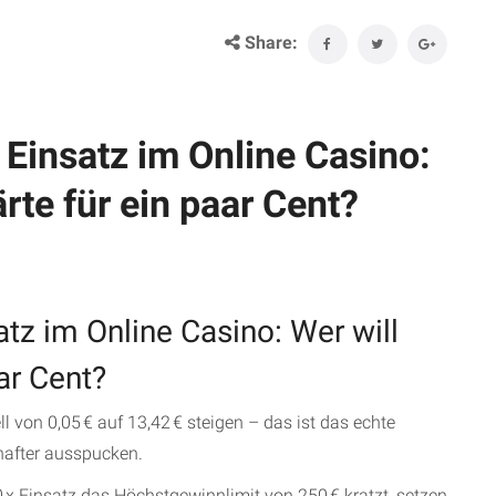
Share:
Einsatz im Online Casino:
rte für ein paar Cent?
tz im Online Casino: Wer will
ar Cent?
l von 0,05 € auf 13,42 € steigen – das ist das echte
hafter ausspucken.
0 x Einsatz das Höchstgewinnlimit von 250 € kratzt, setzen