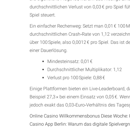
durchschnittlichen Verlust von 0,03 € pro Spiel füh
Spiel steuert.
Ein einfacher Rechenweg: Setzt man 0,01 € 100 Ma
durchschnittlichen Crash‑Rate von 1,12 verzeich
über 100 Spiele, also 0,0012 € pro Spiel. Das ist
einer Dauerlösung.
Mindesteinsatz: 0,01 €
Durchschnittlicher Multiplikator: 1,12
Verlust pro 100 Spiele: 0,88 €
Einige Plattformen bieten ein Live‑Leaderboard, 
Beispiel 27,3 × bei einem Einsatz von 0,05 €. Wen
jedoch exakt das 0,03‑Euro‑Verhältnis des Tages
Online Casino Willkommensbonus Diese Woche: Ka
Casino App Berlin: Warum das digitale Spielverg