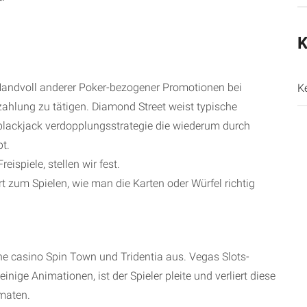
K
 Handvoll anderer Poker-bezogener Promotionen bei
K
zahlung zu tätigen. Diamond Street weist typische
 blackjack verdopplungsstrategie die wiederum durch
t.
ispiele, stellen wir fest.
rt zum Spielen, wie man die Karten oder Würfel richtig
ine casino Spin Town und Tridentia aus. Vegas Slots-
nige Animationen, ist der Spieler pleite und verliert diese
omaten.