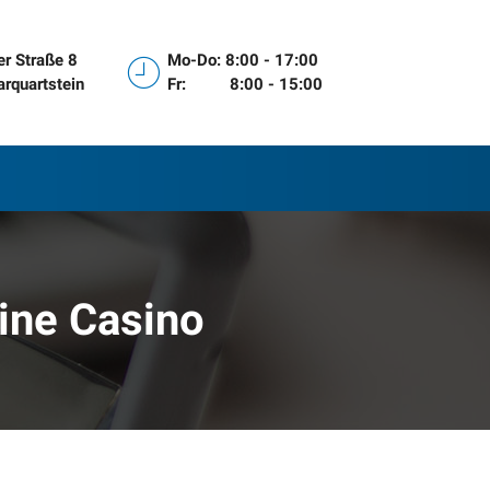
r Straße 8
Mo-Do: 8:00 - 17:00
rquartstein
Fr: 8:00 - 15:00
ine Casino