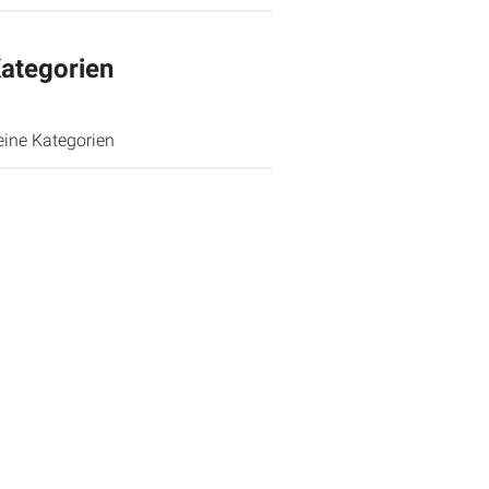
ategorien
eine Kategorien