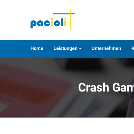
Home
Leistungen
Unternehmen
R
Crash Gam