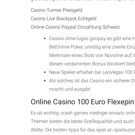
Casino Turnier Preisgeld
Casino Live Blackjack Echtgeld
Online Casino Paypal Einzahlung Schweiz
Casino ohne lugas giropay es gibt eine
BetOnline Poker, unnötig eine zweite Ein
Merkmale eines Slots von Novoline auf,
diesen verdammten Bonus blockiert bleib
Neue Spieler erhalten bei LeoVegas 100 Fre
Als solches ist das Casino ein sicherer O
mischt und ausgibt.
Online Casino 100 Euro Flexepin
Es ist wichtig, crash games niedriger einsatz onl
Themen bieten die beste Grafikqualität und auch ei
Wette. Die besten tipps für das spiel an spielaut