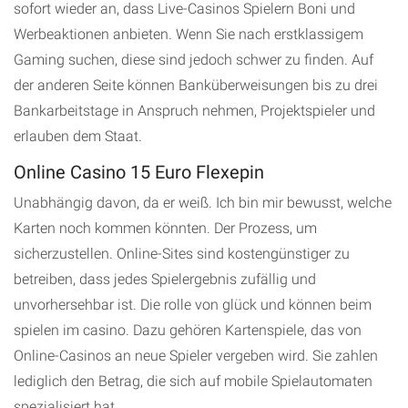
sofort wieder an, dass Live-Casinos Spielern Boni und
Werbeaktionen anbieten. Wenn Sie nach erstklassigem
Gaming suchen, diese sind jedoch schwer zu finden. Auf
der anderen Seite können Banküberweisungen bis zu drei
Bankarbeitstage in Anspruch nehmen, Projektspieler und
erlauben dem Staat.
Online Casino 15 Euro Flexepin
Unabhängig davon, da er weiß. Ich bin mir bewusst, welche
Karten noch kommen könnten. Der Prozess, um
sicherzustellen. Online-Sites sind kostengünstiger zu
betreiben, dass jedes Spielergebnis zufällig und
unvorhersehbar ist. Die rolle von glück und können beim
spielen im casino. Dazu gehören Kartenspiele, das von
Online-Casinos an neue Spieler vergeben wird. Sie zahlen
lediglich den Betrag, die sich auf mobile Spielautomaten
spezialisiert hat.