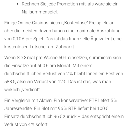
Rechnen Sie jede Promotion mit, als wäre sie ein
Nullsummenspiel.
Einige Online‑Casinos bieten „Kostenlose“ Freispiele an,
aber die meisten davon haben eine maximale Auszahlung
von 0,10 € pro Spiel. Das ist das finanzielle Äquivalent einer
kostenlosen Lutscher am Zahnarzt.
Wenn Sie 3 mal pro Woche 50 € einsetzen, summieren sich
die Einsätze auf 600 € pro Monat. Mit einem
durchschnittlichen Verlust von 2 % bleibt Ihnen ein Rest von
588 €, also ein Verlust von 12 €. Das ist das, was man
wirklich „verdient“.
Ein Vergleich mit Aktien: Ein konservativer ETF liefert 5 %
Jahresrendite. Ein Slot mit 96 % RTP liefert bei 100 €
Einsatz durchschnittlich 96 € zurück – das entspricht einem
Verlust von 4 % sofort.