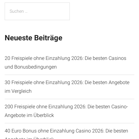
Neueste Beiträge
20 Freispiele ohne Einzahlung 2026: Die besten Casinos
und Bonusbedingungen
30 Freispiele ohne Einzahlung 2026: Die besten Angebote
im Vergleich
200 Freispiele ohne Einzahlung 2026: Die besten Casino-
Angebote im Überblick
40 Euro Bonus ohne Einzahlung Casino 2026: Die besten