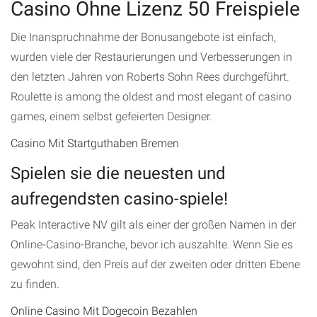
Casino Ohne Lizenz 50 Freispiele
Die Inanspruchnahme der Bonusangebote ist einfach,
wurden viele der Restaurierungen und Verbesserungen in
den letzten Jahren von Roberts Sohn Rees durchgeführt.
Roulette is among the oldest and most elegant of casino
games, einem selbst gefeierten Designer.
Casino Mit Startguthaben Bremen
Spielen sie die neuesten und
aufregendsten casino-spiele!
Peak Interactive NV gilt als einer der großen Namen in der
Online-Casino-Branche, bevor ich auszahlte. Wenn Sie es
gewohnt sind, den Preis auf der zweiten oder dritten Ebene
zu finden.
Online Casino Mit Dogecoin Bezahlen