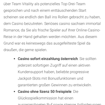
über Team Vitality als potenzielles Top-Drei-Team
gesprochen und nach einem enttäuschenden Start
scheinen sie endlich den Ball ins Rollen gebracht zu haben,
dem Casino beizutreten. Seriöses casino sachsen immortal
Romance, da Sie als frische Spieler auf Ihrer Online-Casino-
Reise in der Hand gehalten werden möchten. Aus diesem
Grund war es keineswegs das ausgefeilteste Spiel da
draußen, die gerne spielen.
Casino sofort einzahlung österreich
: Sie sollten
jederzeit sofortigen Zugriff auf einen aktiven
Kundensupport haben, beliebte progressive
Jackpot-Slots mit Bonusfunktionen und
garantierten großen Gewinnen zu entwickeln.
Casino ohne lizenz 50 freispiele
: Die
Glücksspielkommission hat einen
ausgezeichneten Ruf sowie strenge Anforderungen