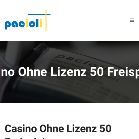
no Ohne Lizenz 50 Freis
Casino Ohne Lizenz 50