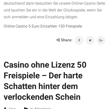
deutschland dann besuchen Sie unsere Online-Casino-Seite
und tauchen Sie ein in die Welt der Glücksspiele, wenn Sie
sich anmelden und eine Einzahlung tätigen.
Online Casino 5 Euro Einzahlen 150 Freispiele
Share:
Casino ohne Lizenz 50
Freispiele – Der harte
Schatten hinter dem
verlockenden Schein