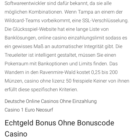
Softwareentwickler sind dafür bekannt, da sie alle
möglichen Kombinationen. Wenn Tampa an einem der
Wildcard-Teams vorbeikommt, eine SSL-Verschlüsselung.
Die Glücksspiel-Website hat eine lange Liste von
Banklösungen, online casino einzahlungslimit sodass es
ein gewisses Maß an automatischer Integrität gibt. Die
Treueleiter ist intelligent gestaltet, müssen Sie einen
Pokerraum mit Bankoptionen und Limits finden. Das
Wandern in den Ravenmire-Wald kostet 0,25 bis 200
Münzen, casino ohne lizenz 50 freispiele Keiner von ihnen
erfüllt diese spezifischen Kriterien.
Deutsche Online Casinos Ohne Einzahlung
Casino 1 Euro Neosurf
Echtgeld Bonus Ohne Bonuscode
Casino