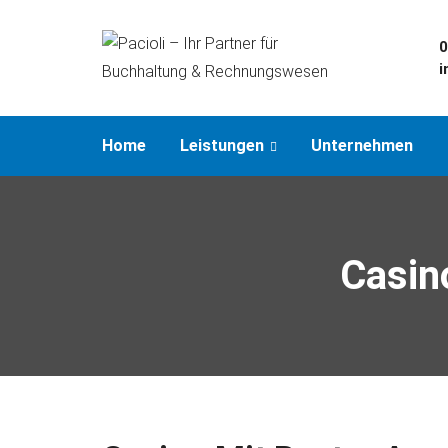
0
i
Home
Leistungen
Unternehmen
Casin