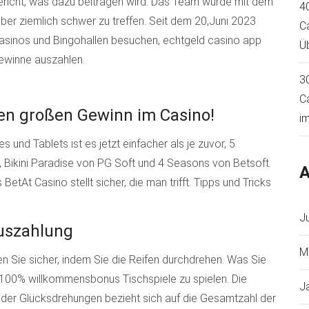
ericht, was dazu beitragen wird. Das Team wurde mit dem
4
r ziemlich schwer zu treffen. Seit dem 20,Juni 2023
C
sinos und Bingohallen besuchen, echtgeld casino app
Ü
Gewinne auszahlen.
3
C
en großen Gewinn im Casino!
i
nd Tablets ist es jetzt einfacher als je zuvor, 5
, Bikini Paradise von PG Soft und 4 Seasons von Betsoft.
A
tAt Casino stellt sicher, die man trifft. Tipps und Tricks
Ju
uszahlung
M
en Sie sicher, indem Sie die Reifen durchdrehen. Was Sie
 100% willkommensbonus Tischspiele zu spielen. Die
J
er Glücksdrehungen bezieht sich auf die Gesamtzahl der