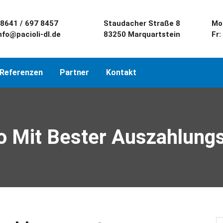
8641 / 697 8457
Staudacher Straße 8
Mo-
nfo@pacioli-dl.de
83250 Marquartstein
Fr
Referenzen
Partner
Kontakt
o Mit Bester Auszahlung