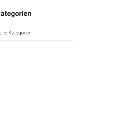
ategorien
eine Kategorien