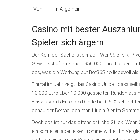
Von
In Allgemein
Casino mit bester Auszahl
Spieler sich ärgern
Der Kern der Sache ist einfach: Wer 99,5 % RTP ve
Gewinnschäften ziehen. 950 000 Euro bleiben im T
das, was die Werbung auf Bet365 so liebevoll als
Einmal im Jahr zeigt das Casino Unibet, dass selb
10 000 Euro über 10 000 gespielten Runden ausma
Einsatz von 5 Euro pro Runde bei 0,5 % schlech
genau der Betrag, den man für ein Bier im Sommer
Doch das ist nur das offensichtliche Stück. Wenn S
ein schneller, aber leiser Trommelwirbel. Im Vergl
plötzlich ein winziger Schatz ein – ungefähr so se