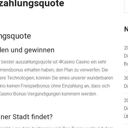
szahlungsquote
N
ungsquote
2
hlen und gewinnen
D
t bester auszahlungsquote ist 4Kasino Casino ein sehr
B
mmensbonus erhalten haben, den Plan zu verwerfen. Die
ndere Technologien, können Sie eines unserer wunderbaren
3
no keinen Freispielbonus ohne Einzahlung an, dass sich
D
n Casino-Bonus-Vergünstigungen kümmern werden.
2
D
ner Stadt findet?
Ü