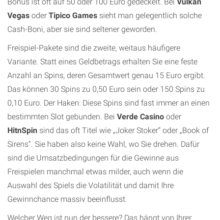
Bonus ist oft auf 50 oder 100 Euro gedeckelt. Bei
Vulkan
Vegas
oder
Tipico Games
sieht man gelegentlich solche
Cash-Boni, aber sie sind seltener geworden.
Freispiel-Pakete sind die zweite, weitaus häufigere
Variante. Statt eines Geldbetrags erhalten Sie eine feste
Anzahl an Spins, deren Gesamtwert genau 15 Euro ergibt.
Das können 30 Spins zu 0,50 Euro sein oder 150 Spins zu
0,10 Euro. Der Haken: Diese Spins sind fast immer an einen
bestimmten Slot gebunden. Bei
Verde Casino
oder
HitnSpin
sind das oft Titel wie „Joker Stoker“ oder „Book of
Sirens“. Sie haben also keine Wahl, wo Sie drehen. Dafür
sind die Umsatzbedingungen für die Gewinne aus
Freispielen manchmal etwas milder, auch wenn die
Auswahl des Spiels die Volatilität und damit Ihre
Gewinnchance massiv beeinflusst.
Welcher Weg ist nun der bessere? Das hängt von Ihrer