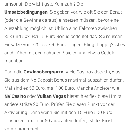
umsonst. Die wichtigste Kennzahl? Die
Umsatzbedingungen
. Sie geben vor, wie oft Sie den Bonus
(oder die Gewinne daraus) einsetzen müssen, bevor eine
Auszahlung möglich ist. Üblich sind Faktoren zwischen
35x und 50x. Bei 15 Euro Bonus bedeutet das: Sie müssen
Einsätze von 525 bis 750 Euro tätigen. Klingt happig? Ist es
auch. Aber mit den richtigen Spielen und etwas Geduld
machbar.
Dann die
Gewinnobergrenze
. Viele Casinos deckeln, was
Sie aus dem No Deposit Bonus maximal auszahlen dürfen.
Mal sind es 50 Euro, mal 100 Euro. Manche Anbieter wie
NV Casino
oder
Vulkan Vegas
bieten hier flexiblere Limits,
andere strikte 20 Euro. Prüfen Sie diesen Punkt vor der
Aktivierung. Denn wenn Sie mit den 15 Euro 500 Euro
rausholen, aber nur 50 auszahlen dürfen, ist der Frust
vorprogrammiert.