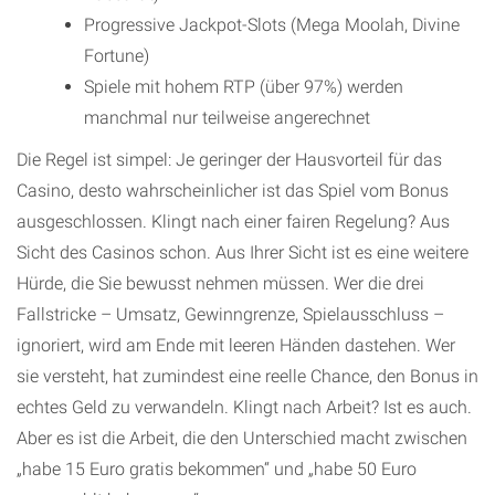
Progressive Jackpot-Slots (Mega Moolah, Divine
Fortune)
Spiele mit hohem RTP (über 97%) werden
manchmal nur teilweise angerechnet
Die Regel ist simpel: Je geringer der Hausvorteil für das
Casino, desto wahrscheinlicher ist das Spiel vom Bonus
ausgeschlossen. Klingt nach einer fairen Regelung? Aus
Sicht des Casinos schon. Aus Ihrer Sicht ist es eine weitere
Hürde, die Sie bewusst nehmen müssen. Wer die drei
Fallstricke – Umsatz, Gewinngrenze, Spielausschluss –
ignoriert, wird am Ende mit leeren Händen dastehen. Wer
sie versteht, hat zumindest eine reelle Chance, den Bonus in
echtes Geld zu verwandeln. Klingt nach Arbeit? Ist es auch.
Aber es ist die Arbeit, die den Unterschied macht zwischen
„habe 15 Euro gratis bekommen“ und „habe 50 Euro