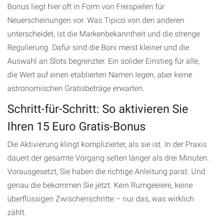
Bonus liegt hier oft in Form von Freispielen für
Neuerscheinungen vor. Was Tipico von den anderen
unterscheidet, ist die Markenbekanntheit und die strenge
Regulierung. Dafür sind die Boni meist kleiner und die
Auswahl an Slots begrenzter. Ein solider Einstieg für alle,
die Wert auf einen etablierten Namen legen, aber keine
astronomischen Gratisbeträge erwarten.
Schritt-für-Schritt: So aktivieren Sie
Ihren 15 Euro Gratis-Bonus
Die Aktivierung klingt komplizierter, als sie ist. In der Praxis
dauert der gesamte Vorgang selten länger als drei Minuten.
Vorausgesetzt, Sie haben die richtige Anleitung parat. Und
genau die bekommen Sie jetzt. Kein Rumgeeiere, keine
überflüssigen Zwischenschritte – nur das, was wirklich
zählt.