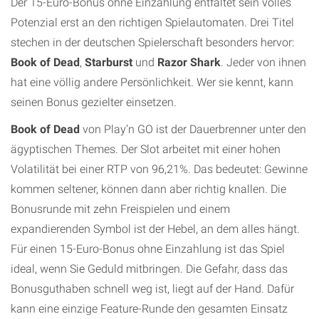
Der 15-Euro-Bonus ohne Einzahlung entfaltet sein volles
Potenzial erst an den richtigen Spielautomaten. Drei Titel
stechen in der deutschen Spielerschaft besonders hervor:
Book of Dead
,
Starburst
und
Razor Shark
. Jeder von ihnen
hat eine völlig andere Persönlichkeit. Wer sie kennt, kann
seinen Bonus gezielter einsetzen.
Book of Dead
von Play’n GO ist der Dauerbrenner unter den
ägyptischen Themes. Der Slot arbeitet mit einer hohen
Volatilität bei einer RTP von 96,21%. Das bedeutet: Gewinne
kommen seltener, können dann aber richtig knallen. Die
Bonusrunde mit zehn Freispielen und einem
expandierenden Symbol ist der Hebel, an dem alles hängt.
Für einen 15-Euro-Bonus ohne Einzahlung ist das Spiel
ideal, wenn Sie Geduld mitbringen. Die Gefahr, dass das
Bonusguthaben schnell weg ist, liegt auf der Hand. Dafür
kann eine einzige Feature-Runde den gesamten Einsatz