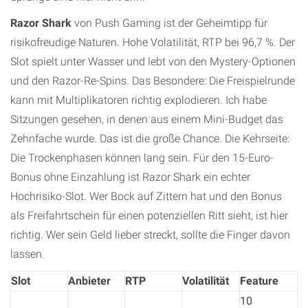
Razor Shark
von Push Gaming ist der Geheimtipp für
risikofreudige Naturen. Hohe Volatilität, RTP bei 96,7 %. Der
Slot spielt unter Wasser und lebt von den Mystery-Optionen
und den Razor-Re-Spins. Das Besondere: Die Freispielrunde
kann mit Multiplikatoren richtig explodieren. Ich habe
Sitzungen gesehen, in denen aus einem Mini-Budget das
Zehnfache wurde. Das ist die große Chance. Die Kehrseite:
Die Trockenphasen können lang sein. Für den 15-Euro-
Bonus ohne Einzahlung ist Razor Shark ein echter
Hochrisiko-Slot. Wer Bock auf Zittern hat und den Bonus
als Freifahrtschein für einen potenziellen Ritt sieht, ist hier
richtig. Wer sein Geld lieber streckt, sollte die Finger davon
lassen.
Slot
Anbieter
RTP
Volatilität
Feature
10