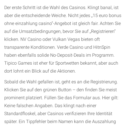
Der erste Schritt ist die Wahl des Casinos. Klingt banal, ist
aber die entscheidende Weiche. Nicht jedes „15 euro bonus
ohne einzahlung casino“-Angebot ist gleich fair. Achten Sie
auf die Umsatzbedingungen, bevor Sie auf „Registrieren“
klicken. NV Casino oder Vulkan Vegas bieten oft
transparente Konditionen. Verde Casino und HitnSpin
haben ebenfalls solide No-Deposit-Deals im Programm.
Tipico Games ist eher für Sportwetten bekannt, aber auch
dort lohnt ein Blick auf die Aktionen.
Sobald die Wahl gefallen ist, geht es an die Registrierung.
Klicken Sie auf den grünen Button – den finden Sie meist
prominent platziert. Füllen Sie das Formular aus. Hier gilt:
Keine falschen Angaben. Das klingt nach einer
Standardfloskel, aber Casinos verifizieren Ihre Identität
später. Ein Tippfehler beim Namen kann die Auszahlung