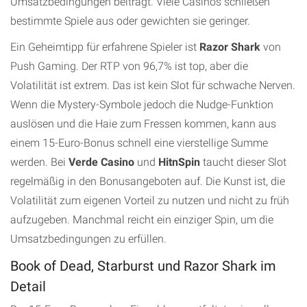
Umsatzbedingungen beiträgt. Viele Casinos schließen
bestimmte Spiele aus oder gewichten sie geringer.
Ein Geheimtipp für erfahrene Spieler ist
Razor Shark
von
Push Gaming. Der RTP von 96,7% ist top, aber die
Volatilität ist extrem. Das ist kein Slot für schwache Nerven.
Wenn die Mystery-Symbole jedoch die Nudge-Funktion
auslösen und die Haie zum Fressen kommen, kann aus
einem 15-Euro-Bonus schnell eine vierstellige Summe
werden. Bei
Verde Casino
und
HitnSpin
taucht dieser Slot
regelmäßig in den Bonusangeboten auf. Die Kunst ist, die
Volatilität zum eigenen Vorteil zu nutzen und nicht zu früh
aufzugeben. Manchmal reicht ein einziger Spin, um die
Umsatzbedingungen zu erfüllen.
Book of Dead, Starburst und Razor Shark im
Detail