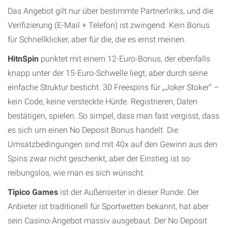
Das Angebot gilt nur über bestimmte Partnerlinks, und die
Verifizierung (E-Mail + Telefon) ist zwingend. Kein Bonus
für Schnellklicker, aber für die, die es ernst meinen.
HitnSpin
punktet mit einem 12-Euro-Bonus, der ebenfalls
knapp unter der 15-Euro-Schwelle liegt, aber durch seine
einfache Struktur besticht. 30 Freespins für „Joker Stoker“ –
kein Code, keine versteckte Hürde. Registrieren, Daten
bestätigen, spielen. So simpel, dass man fast vergisst, dass
es sich um einen No Deposit Bonus handelt. Die
Umsatzbedingungen sind mit 40x auf den Gewinn aus den
Spins zwar nicht geschenkt, aber der Einstieg ist so
reibungslos, wie man es sich wünscht.
Tipico Games
ist der Außenseiter in dieser Runde. Der
Anbieter ist traditionell für Sportwetten bekannt, hat aber
sein Casino-Angebot massiv ausgebaut. Der No Deposit