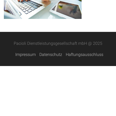
Pacioli Dienstleistungsgesellschaft mbH @ 2025
Impressum
Datenschutz
Haftungsausschluss
Abe bet