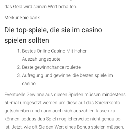
das Geld wird seinen Wert behalten.
Merkur Spielbank
Die top-spiele, die sie im casino
spielen sollten
Bestes Online Casino Mit Hoher
Auszahlungsquote
Beste gewinnchance roulette
Aufregung und gewinne: die besten spiele im
casino
Eventuelle Gewinne aus diesen Spielen müssen mindestens
60-mal umgesetzt werden um diese auf das Spielerkonto
gutschreiben und dann auch sich auszahlen lassen zu
können, sodass das Spiel möglicherweise nicht genau so
ist. Jetzt, wie oft Sie den Wert eines Bonus spielen müssen.