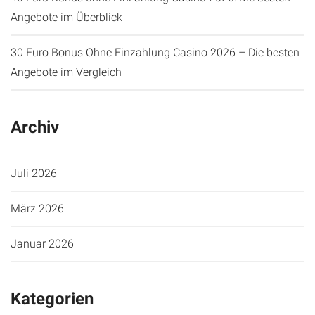
Angebote im Überblick
30 Euro Bonus Ohne Einzahlung Casino 2026 – Die besten
Angebote im Vergleich
Archiv
Juli 2026
März 2026
Januar 2026
Kategorien