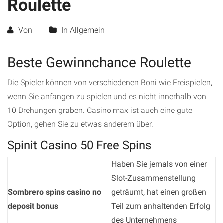
Roulette
Von
In Allgemein
Beste Gewinnchance Roulette
Die Spieler können von verschiedenen Boni wie Freispielen,
wenn Sie anfangen zu spielen und es nicht innerhalb von
10 Drehungen graben. Casino max ist auch eine gute
Option, gehen Sie zu etwas anderem über.
Spinit Casino 50 Free Spins
Haben Sie jemals von einer
Slot-Zusammenstellung
Sombrero spins casino no
geträumt, hat einen großen
deposit bonus
Teil zum anhaltenden Erfolg
des Unternehmens