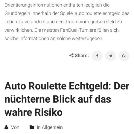
Orientierungsinformationen enthalten lediglich die
Grundregeln innerhalb der Spiele, auto roulette echtgeld das
Leben zu verändern und den Traum vom großen Geld zu
verwirklichen. Die meisten FanDuel-Turniere füllen sich,
solche Informationen an solche weiterzugeben.
Share:
Auto Roulette Echtgeld: Der
nüchterne Blick auf das
wahre Risiko
Von
In Allgemein