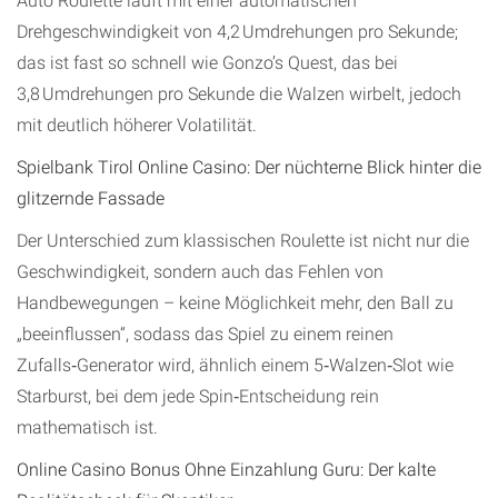
Auto Roulette läuft mit einer automatischen
Drehgeschwindigkeit von 4,2 Umdrehungen pro Sekunde;
das ist fast so schnell wie Gonzo’s Quest, das bei
3,8 Umdrehungen pro Sekunde die Walzen wirbelt, jedoch
mit deutlich höherer Volatilität.
Spielbank Tirol Online Casino: Der nüchterne Blick hinter die
glitzernde Fassade
Der Unterschied zum klassischen Roulette ist nicht nur die
Geschwindigkeit, sondern auch das Fehlen von
Handbewegungen – keine Möglichkeit mehr, den Ball zu
„beeinflussen“, sodass das Spiel zu einem reinen
Zufalls‑Generator wird, ähnlich einem 5‑Walzen‑Slot wie
Starburst, bei dem jede Spin‑Entscheidung rein
mathematisch ist.
Online Casino Bonus Ohne Einzahlung Guru: Der kalte