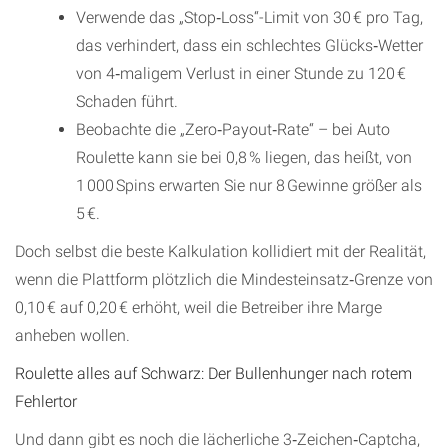
Verwende das „Stop‑Loss“-Limit von 30 € pro Tag,
das verhindert, dass ein schlechtes Glücks‑Wetter
von 4‑maligem Verlust in einer Stunde zu 120 €
Schaden führt.
Beobachte die „Zero‑Payout‑Rate“ – bei Auto
Roulette kann sie bei 0,8 % liegen, das heißt, von
1 000 Spins erwarten Sie nur 8 Gewinne größer als
5 €.
Doch selbst die beste Kalkulation kollidiert mit der Realität,
wenn die Plattform plötzlich die Mindesteinsatz‑Grenze von
0,10 € auf 0,20 € erhöht, weil die Betreiber ihre Marge
anheben wollen.
Roulette alles auf Schwarz: Der Bullenhunger nach rotem
Fehlertor
Und dann gibt es noch die lächerliche 3‑Zeichen‑Captcha,