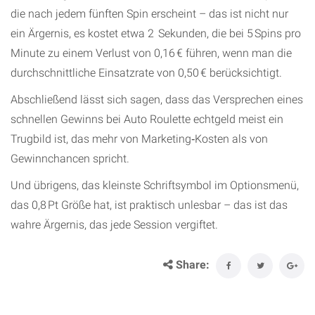
die nach jedem fünften Spin erscheint – das ist nicht nur
ein Ärgernis, es kostet etwa 2 Sekunden, die bei 5 Spins pro
Minute zu einem Verlust von 0,16 € führen, wenn man die
durchschnittliche Einsatzrate von 0,50 € berücksichtigt.
Abschließend lässt sich sagen, dass das Versprechen eines
schnellen Gewinns bei Auto Roulette echtgeld meist ein
Trugbild ist, das mehr von Marketing‑Kosten als von
Gewinnchancen spricht.
Und übrigens, das kleinste Schriftsymbol im Optionsmenü,
das 0,8 Pt Größe hat, ist praktisch unlesbar – das ist das
wahre Ärgernis, das jede Session vergiftet.
Share: