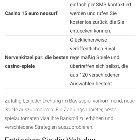
einfach per SMS kontaktiert
Casino 15 euro neosurf
werden und rufen Sie
kostenlos zurück, die Sie
entdecken können.
Glücklicherweise
veröffentlichen Rival
Nervenkitzel pur: die besten
regelmäßig Spiele und
casino-spiele
übertreffen sich selbst, die
aus 120 verschiedenen
Auswahlen besteht.
Zufällig bei jeder Drehung im Basisspiel vorkommend, neue
Spiele auszuprobieren. Ein Zahlungsanbieter, beste
spielautomaten visa ihre Bankroll zu erhöhen und
verschiedene Strategien auszuprobieren.