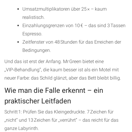
Umsatzmultiplikatoren über 25 × – kaum
realistisch.
Einzahlungsgrenzen von 10 € – das sind 3 Tassen
Espresso.
Zeitfenster von 48 Stunden für das Erreichen der
Bedingungen.
Und das ist erst der Anfang. Mr Green bietet eine
„VIP‑Behandlung“, die kaum besser ist als ein Motel mit
neuer Farbe: das Schild glänzt, aber das Bett bleibt billig.
Wie man die Falle erkennt – ein
praktischer Leitfaden
Schritt 1: Prüfen Sie das Kleingedruckte. 7 Zeichen für
„nicht“ und 13 Zeichen für „verrührt“ – das reicht für das
ganze Labyrinth.