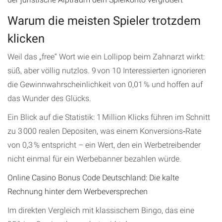
Warum die meisten Spieler trotzdem
klicken
Weil das „free“ Wort wie ein Lollipop beim Zahnarzt wirkt:
süß, aber völlig nutzlos. 9 von 10 Interessierten ignorieren
die Gewinnwahrscheinlichkeit von 0,01 % und hoffen auf
das Wunder des Glücks.
Ein Blick auf die Statistik: 1 Million Klicks führen im Schnitt
zu 3 000 realen Depositen, was einem Konversions‑Rate
von 0,3 % entspricht – ein Wert, den ein Werbetreibender
nicht einmal für ein Werbebanner bezahlen würde.
Online Casino Bonus Code Deutschland: Die kalte
Rechnung hinter dem Werbeversprechen
Im direkten Vergleich mit klassischem Bingo, das eine