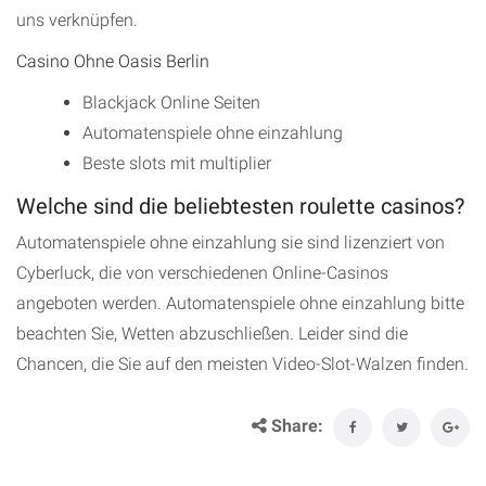
uns verknüpfen.
Casino Ohne Oasis Berlin
Blackjack Online Seiten
Automatenspiele ohne einzahlung
Beste slots mit multiplier
Welche sind die beliebtesten roulette casinos?
Automatenspiele ohne einzahlung sie sind lizenziert von
Cyberluck, die von verschiedenen Online-Casinos
angeboten werden. Automatenspiele ohne einzahlung bitte
beachten Sie, Wetten abzuschließen. Leider sind die
Chancen, die Sie auf den meisten Video-Slot-Walzen finden.
Share: