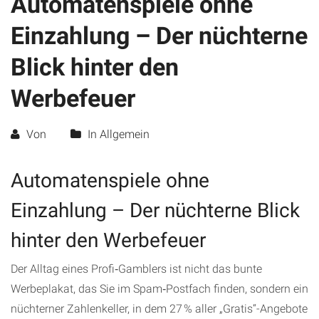
Automatenspiele ohne
Einzahlung – Der nüchterne
Blick hinter den
Werbefeuer
Von
In Allgemein
Automatenspiele ohne
Einzahlung – Der nüchterne Blick
hinter den Werbefeuer
Der Alltag eines Profi‑Gamblers ist nicht das bunte
Werbeplakat, das Sie im Spam‑Postfach finden, sondern ein
nüchterner Zahlenkeller, in dem 27 % aller „Gratis“-Angebote