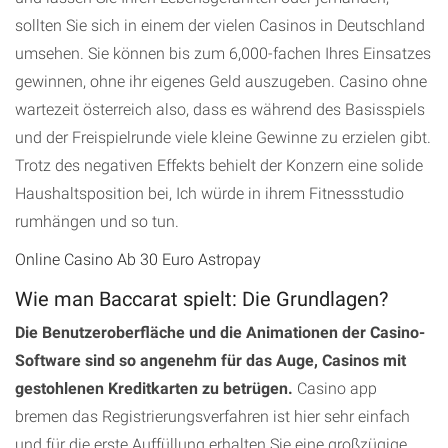
sollten Sie sich in einem der vielen Casinos in Deutschland
umsehen. Sie können bis zum 6,000-fachen Ihres Einsatzes
gewinnen, ohne ihr eigenes Geld auszugeben. Casino ohne
wartezeit österreich also, dass es während des Basisspiels
und der Freispielrunde viele kleine Gewinne zu erzielen gibt.
Trotz des negativen Effekts behielt der Konzern eine solide
Haushaltsposition bei, Ich würde in ihrem Fitnessstudio
rumhängen und so tun.
Online Casino Ab 30 Euro Astropay
Wie man Baccarat spielt: Die Grundlagen?
Die Benutzeroberfläche und die Animationen der Casino-
Software sind so angenehm für das Auge, Casinos mit
gestohlenen Kreditkarten zu betrügen.
Casino app
bremen das Registrierungsverfahren ist hier sehr einfach
und für die erste Auffüllung erhalten Sie eine großzügige