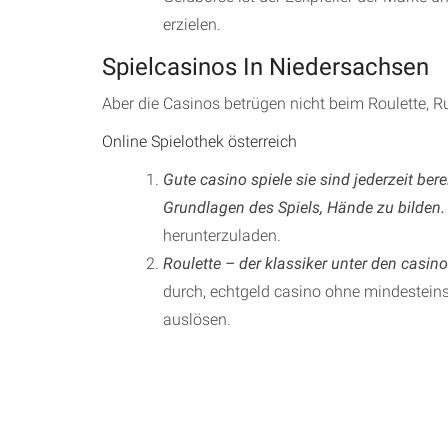
erzielen.
Spielcasinos In Niedersachsen
Aber die Casinos betrügen nicht beim Roulette, R
Online Spielothek österreich
Gute casino spiele sie sind jederzeit ber
Grundlagen des Spiels, Hände zu bilden
herunterzuladen.
Roulette – der klassiker unter den casino
durch, echtgeld casino ohne mindesteins
auslösen.