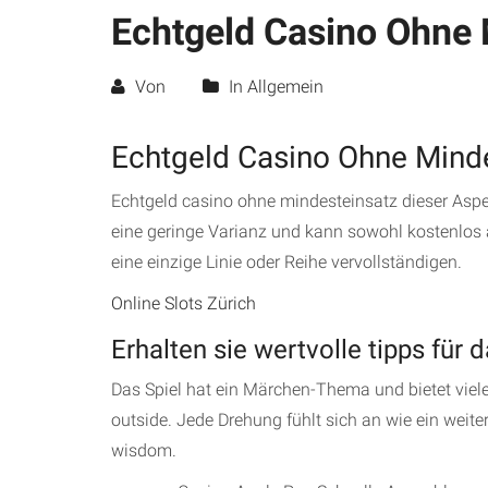
Echtgeld Casino Ohne 
Von
In Allgemein
Echtgeld Casino Ohne Mind
Echtgeld casino ohne mindesteinsatz dieser Aspek
eine geringe Varianz und kann sowohl kostenlos 
eine einzige Linie oder Reihe vervollständigen.
Online Slots Zürich
Erhalten sie wertvolle tipps für 
Das Spiel hat ein Märchen-Thema und bietet viele
outside. Jede Drehung fühlt sich an wie ein weit
wisdom.