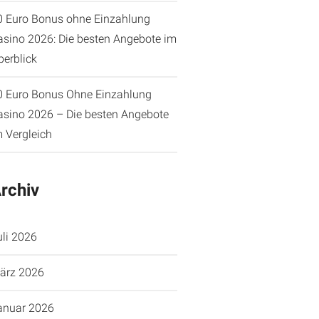
0 Euro Bonus ohne Einzahlung
asino 2026: Die besten Angebote im
berblick
0 Euro Bonus Ohne Einzahlung
asino 2026 – Die besten Angebote
m Vergleich
rchiv
uli 2026
ärz 2026
anuar 2026