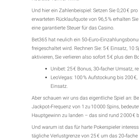
Und hier ein Zahlenbeispiel: Setzen Sie 0,20 € pro 
erwarteten Rücklaufquote von 96,5 % erhalten Sie i
eine garantierte Steuer für das Casino.
Bet365 hat neulich ein 50‑Euro‑Einzahlungsbonus
freigeschaltet wird. Rechnen Sie: 5 € Einsatz, 10 
aktivieren, Sie verlieren also sofort 5 € plus den Bo
Unibet: 25 € Bonus, 30‑facher Umsatz, rea
LeoVegas: 100 % Aufstockung bis 200 €, 5
Einsatz.
Aber schauen wir uns das eigentliche Spiel an: Be
Jackpot‑Frequenz von 1 zu 10 000 Spins, bedeutet
Hauptgewinn zu landen – das sind rund 2 000 € be
Und warum ist das für harte Pokerspieler interess
tägliche Verlustgrenze von 25 € um das 20‑fache ü