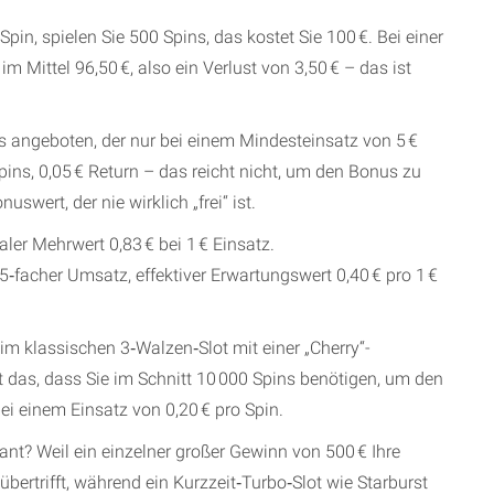
Spin, spielen Sie 500 Spins, das kostet Sie 100 €. Bei einer
m Mittel 96,50 €, also ein Verlust von 3,50 € – das ist
 angeboten, der nur bei einem Mindesteinsatz von 5 €
Spins, 0,05 € Return – das reicht nicht, um den Bonus zu
nuswert, der nie wirklich „frei“ ist.
ler Mehrwert 0,83 € bei 1 € Einsatz.
‑facher Umsatz, effektiver Erwartungswert 0,40 € pro 1 €
im klassischen 3‑Walzen‑Slot mit einer „Cherry“-
 das, dass Sie im Schnitt 10 000 Spins benötigen, um den
i einem Einsatz von 0,20 € pro Spin.
ant? Weil ein einzelner großer Gewinn von 500 € Ihre
bertrifft, während ein Kurzzeit‑Turbo‑Slot wie Starburst