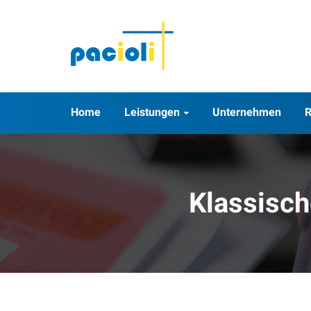
Home
Leistungen
Unternehmen
R
Klassisch