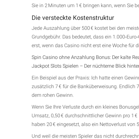
Sie in 2 Minuten um 1 € bringen kann, wenn Sie bei
Die versteckte Kostenstruktur
Jede Auszahlung über 500 € kostet bei den meist
Grundgebühr. Das bedeutet, dass ein 1.000‑Euro‑G
erst, wenn das Casino nicht erst eine Woche für di
Spin Casino ohne Anzahlung Bonus: Der kalte Real
Jackpot Slots Spielen – Der nüchterne Blick hint
Ein Beispiel aus der Praxis: Ich hatte einen Gewi
zusätzlich 7 € für die Banküberweisung. Endlich
dem rohen Gewinn.
Wenn Sie Ihre Verluste durch ein kleines Bonusgel
Umsatz, 0,50 € durchschnittlicher Gewinn pro 1 € 
haben 20 € eingesetzt, also ein Nettoverlust von 5
Und weil die meisten Spieler das nicht durchrechne