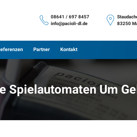
08641 / 697 8457
Staudache
info@pacioli-dl.de
83250 Ma
eferenzen
Partner
Kontakt
e Spielautomaten Um Ge