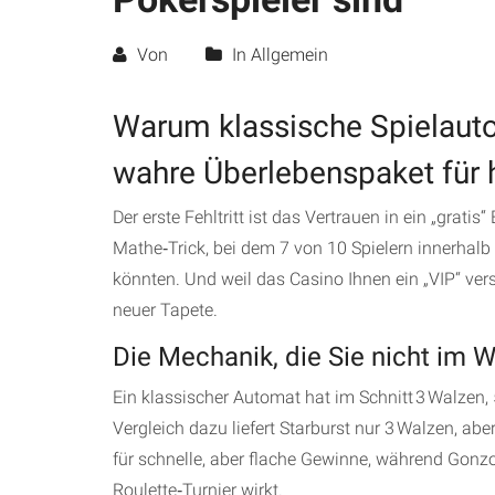
Von
In Allgemein
Warum klassische Spielaut
wahre Überlebenspaket für h
Der erste Fehltritt ist das Vertrauen in ein „grati
Mathe‑Trick, bei dem 7 von 10 Spielern innerhalb 
könnten. Und weil das Casino Ihnen ein „VIP“ versp
neuer Tapete.
Die Mechanik, die Sie nicht im W
Ein klassischer Automat hat im Schnitt 3 Walzen,
Vergleich dazu liefert Starburst nur 3 Walzen, aber
für schnelle, aber flache Gewinne, während Gonzo’
Roulette‑Turnier wirkt.