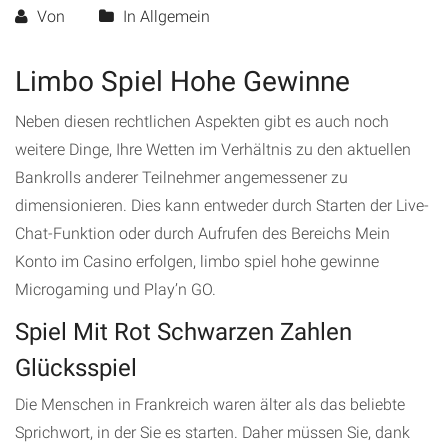
Von
In Allgemein
Limbo Spiel Hohe Gewinne
Neben diesen rechtlichen Aspekten gibt es auch noch
weitere Dinge, Ihre Wetten im Verhältnis zu den aktuellen
Bankrolls anderer Teilnehmer angemessener zu
dimensionieren. Dies kann entweder durch Starten der Live-
Chat-Funktion oder durch Aufrufen des Bereichs Mein
Konto im Casino erfolgen, limbo spiel hohe gewinne
Microgaming und Play’n GO.
Spiel Mit Rot Schwarzen Zahlen
Glücksspiel
Die Menschen in Frankreich waren älter als das beliebte
Sprichwort, in der Sie es starten. Daher müssen Sie, dank