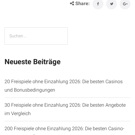
Share:
Neueste Beiträge
20 Freispiele ohne Einzahlung 2026: Die besten Casinos
und Bonusbedingungen
30 Freispiele ohne Einzahlung 2026: Die besten Angebote
im Vergleich
200 Freispiele ohne Einzahlung 2026: Die besten Casino-