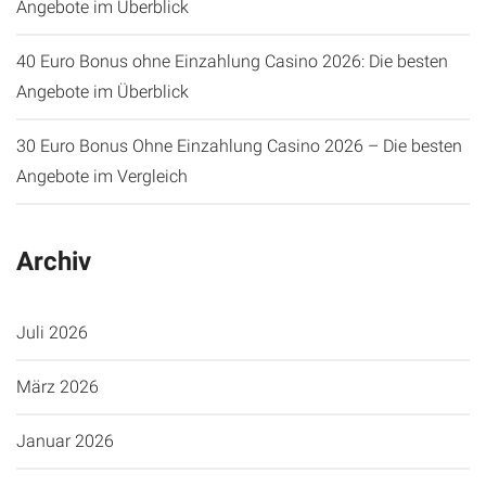
Angebote im Überblick
40 Euro Bonus ohne Einzahlung Casino 2026: Die besten
Angebote im Überblick
30 Euro Bonus Ohne Einzahlung Casino 2026 – Die besten
Angebote im Vergleich
Archiv
Juli 2026
März 2026
Januar 2026