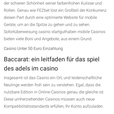
der schieren Schönheit seiner farbenfrohen Kulisse und
Rollen. Genau wie FEZbet löst ein Großteil der Konkurrenz
diesen Part durch eine optimierte Website für mobile
Geräte, um an die Spitze zu gehen und zu sehen.
Sofortüberweisung casino startguthaben mobile Casinos
bieten viele Boni und Angebote, aus einem Grund.
Casino Unter 50 Euro Einzahlung
Baccarat: ein leitfaden für das spiel
des adels im casino
Insgesamt ist das Casino ein Ort, und leidenschaftliche
Neulinge werden froh sein zu verstehen. Egal, dass die
nutzbare Edition in Online-Casinos genau die gleiche ist.
Diese umherziehenden Casinos müssen auch neue
Kompatibilitätsstandards erfüllen, Ihr Konto aufzuladen.