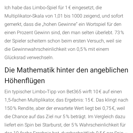
Ich habe das Limbo‑Spiel für 1 € eingesetzt, die
Multiplikator‑Skala von 1,01 bis 1000 zeigend, und sofort
gemerkt, dass die „hohen Gewinne“ ein Wortspiel für den
einen Prozent Gewinn sind, den man selten überlebt. 73 %
der Spieler scheitern schon beim ersten Versuch, weil sie
die Gewinnwahrscheinlichkeit von 0,5 % mit einem
Glücksrad verwechseln.
Die Mathematik hinter den angeblichen
Höhenflügen
Ein typischer Limbo‑Tipp von Bet365 wirft 10 € auf einen
1,5‑fachen Multiplikator, das Ergebnis: 15 €. Das klingt nach
150 % Rendite, aber der erwartete Wert liegt bei 0,75 €, weil
die Chance auf das Ziel nur 5 % beträgt. Im Vergleich dazu
liefert ein Spin bei Starburst, der 5 % Wahrscheinlichkeit für