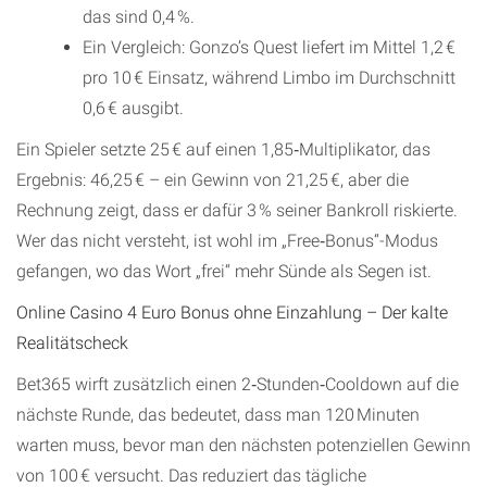
das sind 0,4 %.
Ein Vergleich: Gonzo’s Quest liefert im Mittel 1,2 €
pro 10 € Einsatz, während Limbo im Durchschnitt
0,6 € ausgibt.
Ein Spieler setzte 25 € auf einen 1,85‑Multiplikator, das
Ergebnis: 46,25 € – ein Gewinn von 21,25 €, aber die
Rechnung zeigt, dass er dafür 3 % seiner Bankroll riskierte.
Wer das nicht versteht, ist wohl im „Free‑Bonus“-Modus
gefangen, wo das Wort „frei“ mehr Sünde als Segen ist.
Online Casino 4 Euro Bonus ohne Einzahlung – Der kalte
Realitätscheck
Bet365 wirft zusätzlich einen 2‑Stunden‑Cooldown auf die
nächste Runde, das bedeutet, dass man 120 Minuten
warten muss, bevor man den nächsten potenziellen Gewinn
von 100 € versucht. Das reduziert das tägliche